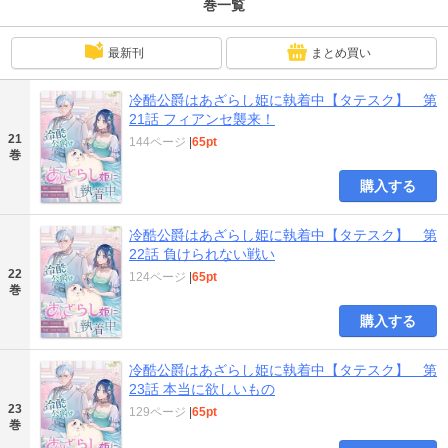
巻一覧
最新刊
まとめ買い
冷酷公爵はあざらし姫に執着中【タテスク】 第
21話 フィアンセ襲来！
21
144ページ
|
65pt
巻
購入する
冷酷公爵はあざらし姫に執着中【タテスク】 第
22話 負けられない戦い
22
124ページ
|
65pt
巻
購入する
冷酷公爵はあざらし姫に執着中【タテスク】 第
23話 本当に欲しいもの
23
129ページ
|
65pt
巻