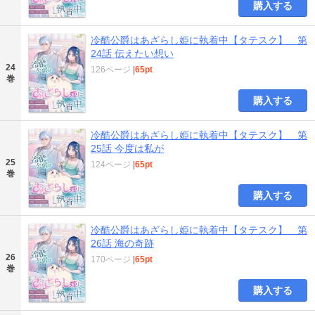
購入する
冷酷公爵はあざらし姫に執着中【タテスク】 第
24話 伝えたい想い
24
126ページ
|
65pt
巻
購入する
冷酷公爵はあざらし姫に執着中【タテスク】 第
25話 今度は私が
25
124ページ
|
65pt
巻
購入する
冷酷公爵はあざらし姫に執着中【タテスク】 第
26話 海の奇跡
26
170ページ
|
65pt
巻
購入する