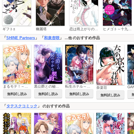
恋は雨上がりのように
ギフト±
幽麗塔
ヒメゴト～十九歳の制服～
「
SHINE Partners
」 「
和泉杏咲
」
のおすすめ作品
…他
まるモテ！～まるいほどモテる世界で溺愛されました～【タテスク】
黒公爵との秘めやかな契約
転生ホテル～麗しのコンシェルジュに命を狙われています～【タテスク】
GAN
奈楽荘
無料試し読み
無料試し読み
無料試し読み
無料試し読み
「
タテスクコミック
」 のおすすめ作品