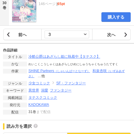
30
146ページ
|
65pt
巻
購入する
前へ
次へ
作品詳細
冷酷公爵はあざらし姫に執着中【タテスク】
タイトル
かな
れいこくこうしゃくはあざらしひめにしゅうちゃくちゅうたてすく
SHINE Partners
和泉杏咲
作家
（しゃいんぱーとなーず）
（いずみあず
…他
さ）
少女コミック
SF・ファンタジー
ジャンル
異世界
溺愛
ファンタジー
キーワード
タテスクコミック
掲載雑誌
KADOKAWA
発行元
31巻
まで配信
配信
読み方を選択