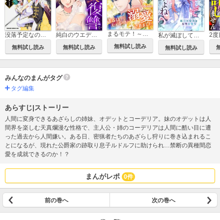
まるモテ！～まるいほどモテる世界で溺愛されました～【タテスク】
没落予定なので、鍛冶職人を目指す【タテスク】
純白のウエディングドレスで復讐を【タテスク】
私が滅ぼしていいですよね 純白の聖女は復讐を誓う【タテスク】
無料試し読み
無料試し読み
無料試し読み
無料試し読み
みんなのまんがタグ
タグ編集
あらすじ|ストーリー
人間に変身できるあざらしの姉妹、オデットとコーデリア。妹のオデットは人
間界を楽しむ天真爛漫な性格で、主人公・姉のコーデリアは人間に酷い目に遭
った過去から人間嫌い。ある日、密猟者たちのあざらし狩りに巻き込まれるこ
とになるが、現れた公爵家の跡取り息子ルドルフに助けられ…禁断の異種間恋
愛を成就できるのか！？
まんがレポ
0件
前の巻へ
次の巻へ