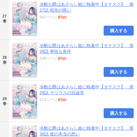
冷酷公爵はあざらし姫に執着中【タテスク】 第
27話 祖先の呪い
27
162ページ
|
65pt
巻
購入する
冷酷公爵はあざらし姫に執着中【タテスク】 第
28話 卑怯な条件
28
138ページ
|
65pt
巻
購入する
冷酷公爵はあざらし姫に執着中【タテスク】 第
29話 マリウスの目論見
29
123ページ
|
65pt
巻
購入する
冷酷公爵はあざらし姫に執着中【タテスク】 第
30話 彼の本当の想い