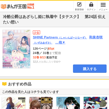
新規登録
ログイン
メニュー
冷酷公爵はあざらし姫に執着中【タテスク】 第24話 伝え
たい想い
少女
SHINE Partners
和泉杏咲
（しゃいんぱーとなーず）
…他▼
（いずみあずさ）
126ページ
|
65pt
24巻
／ 31巻
まで配信
32巻 8/13
配信予定
12人
がお気に入り登録中
購入する
おすすめ作品
この作品を見た人はコチラも見ています