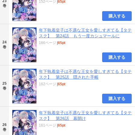
23
152ページ
|
65pt
巻
購入する
年下執着皇子は不遇な王女を愛しすぎてる【タテ
スク】 第24話 もう一度カシュマールに
24
166ページ
|
65pt
巻
購入する
年下執着皇子は不遇な王女を愛しすぎてる【タテ
スク】 第25話 隠された手帳
25
162ページ
|
65pt
巻
購入する
年下執着皇子は不遇な王女を愛しすぎてる【タテ
スク】 第26話 幕開け
26
161ページ
|
65pt
巻