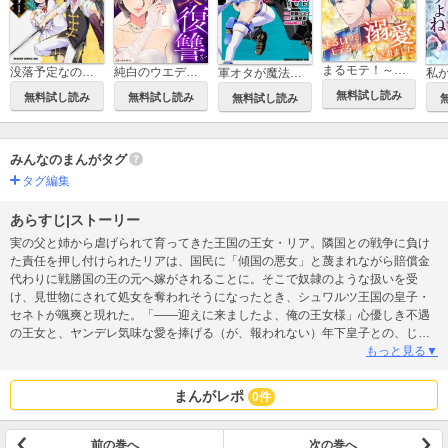
まるモテ！～まるいほどモテる世界で溺愛されました～【タテスク】
没落予定なので、鍛冶職人を目指す【タテスク】
純白のウエディングドレスで復讐を【タテスク】
軍オタが魔法世界に転生したら、現代兵器で軍隊ハーレムを作っちゃいました!?【タテスク】
無料試し読み
無料試し読み
無料試し読み
無料試し読み
みんなのまんがタグ
タグ編集
あらすじ|ストーリー
実の父と姉から虐げられて育ってきた王国の王女・リア。隣国との戦争に負け
た責任を押し付けられたリアは、国民に「傾国の悪女」と蔑まれながら賠償金
代わりに戦勝国の王の元へ嫁がされることに。そこで奴隷のような扱いを受
け、見世物にされて処女を奪われそうになったとき、シュワルツ王国の皇子・
セネトが颯爽と現れた。「――迎えに来ましたよ、俺の王女様」心優しき不遇
の王女と、ヤンデレ気味な愛を捧げる（が、報われない）年下皇子との、じれ
じれすれ違いラブストーリー。
もっと見る▼
まんがレポ
0件
前の巻へ
次の巻へ