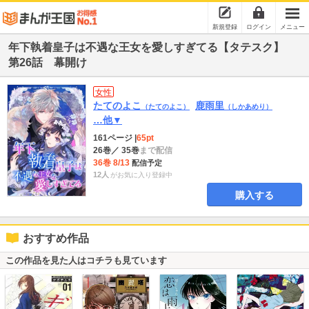
新規登録
ログイン
メニュー
年下執着皇子は不遇な王女を愛しすぎてる【タテスク】
第26話 幕開け
女性
たてのよこ
鹿雨里
（たてのよこ）
（しかあめり）
…他▼
161ページ
|
65pt
26巻
／ 35巻
まで配信
36巻 8/13
配信予定
12人
がお気に入り登録中
購入する
おすすめ作品
この作品を見た人はコチラも見ています