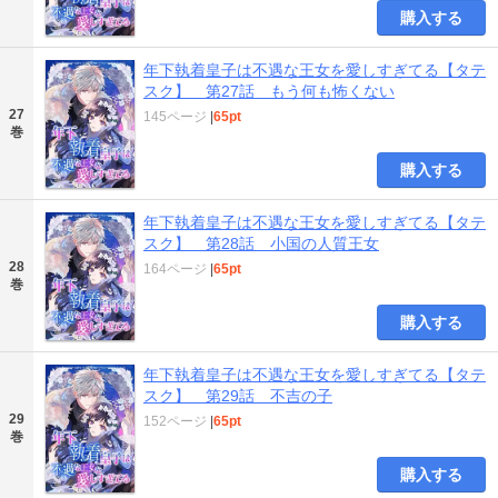
購入する
年下執着皇子は不遇な王女を愛しすぎてる【タテ
スク】 第27話 もう何も怖くない
27
145ページ
|
65pt
巻
購入する
年下執着皇子は不遇な王女を愛しすぎてる【タテ
スク】 第28話 小国の人質王女
28
164ページ
|
65pt
巻
購入する
年下執着皇子は不遇な王女を愛しすぎてる【タテ
スク】 第29話 不吉の子
29
152ページ
|
65pt
巻
購入する