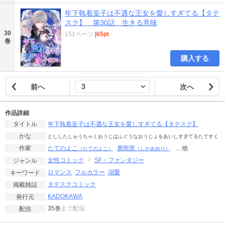
年下執着皇子は不遇な王女を愛しすぎてる【タテ
スク】 第30話 生きる意味
30
151ページ
|
65pt
巻
購入する
前へ
次へ
作品詳細
年下執着皇子は不遇な王女を愛しすぎてる【タテスク】
タイトル
かな
とししたしゅうちゃくおうじはふぐうなおうじょをあいしすぎてるたてすく
たてのよこ
鹿雨里
…他
作家
（たてのよこ）
（しかあめり）
女性コミック
SF・ファンタジー
ジャンル
ロマンス
フルカラー
溺愛
キーワード
タテスクコミック
掲載雑誌
KADOKAWA
発行元
35巻
まで配信
配信