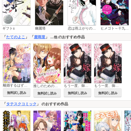
恋は雨上がりのように
ギフト±
幽麗塔
ヒメゴト～十九歳の制服～
「
たてのよこ
」 「
鹿雨里
」
のおすすめ作品
…他
離婚するはずが、冷酷騎士の旦那さまに溺愛されていたようです
もう一度、御剣家に嫁ぎます～時戻りの花嫁は冷酷軍人に愛される～
もう一度、御剣家に嫁ぎます～時戻りの花嫁は冷酷軍人に愛される～【単行本版】
推しのための異世界ウェディングプロデュース！【タテスク】
無料試し読み
無料試し読み
無料試し読み
無料試し読み
「
タテスクコミック
」 のおすすめ作品