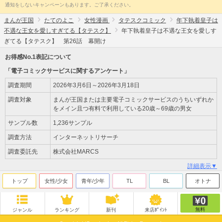
通知をしないキャンペーンもあります。ご了承ください。
まんが王国
たてのよこ
女性漫画
タテスクコミック
年下執着皇子は
不遇な王女を愛しすぎてる【タテスク】
年下執着皇子は不遇な王女を愛しす
ぎてる【タテスク】 第26話 幕開け
お得感No.1表記について
「電子コミックサービスに関するアンケート」
調査期間
2026年3月6日～2026年3月18日
調査対象
まんが王国または主要電子コミックサービスのうちいずれか
をメイン且つ有料で利用している20歳～69歳の男女
サンプル数
1,236サンプル
調査方法
インターネットリサーチ
調査委託先
株式会社MARCS
詳細表示▼
トップ
女性/少女
青年/少年
TL
BL
オトナ
無料
ジャンル
ランキング
新刊
来店ﾎﾟｲﾝﾄ