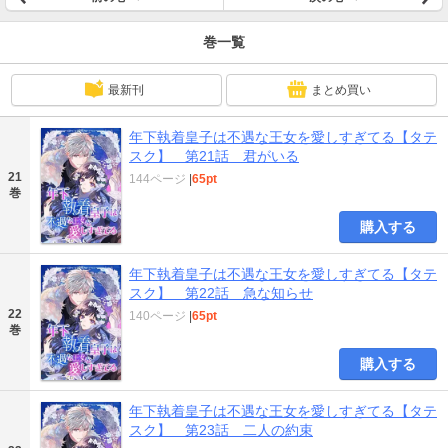
巻一覧
最新刊
まとめ買い
年下執着皇子は不遇な王女を愛しすぎてる【タテ
スク】 第21話 君がいる
21
144ページ
|
65pt
巻
購入する
年下執着皇子は不遇な王女を愛しすぎてる【タテ
スク】 第22話 急な知らせ
22
140ページ
|
65pt
巻
購入する
年下執着皇子は不遇な王女を愛しすぎてる【タテ
スク】 第23話 二人の約束