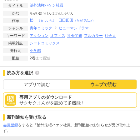
治外法権ハケン社員
タイトル
かな
ちがいほうけんはけんしゃいん
松一
田田田田
作家
（まついち）
（ただでんた）
青年コミック
ヒューマンドラマ
ジャンル
アクション
オフィス
社会問題
フルカラー
社会人
キーワード
シードコミックス
掲載雑誌
小学館
発行元
2巻
まで配信
配信
読み方を選択
アプリで読む
ウェブで読む
専用アプリのダウンロード
サクサクまんがを読めて多機能！
新刊通知を受け取る
会員登録
をすると「治外法権ハケン社員」新刊配信のお知らせが受け取れま
す。