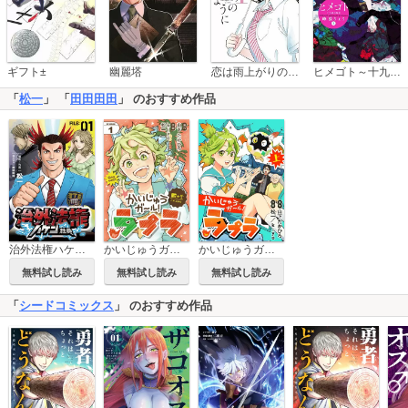
恋は雨上がりのように
ギフト±
幽麗塔
ヒメゴト～十九歳の制服～
「
松一
」 「
田田田田
」 のおすすめ作品
治外法権ハケン社員【単話】
かいじゅうガール！ラプラ【単話】
かいじゅうガール！ラプラ
無料試し読み
無料試し読み
無料試し読み
「
シードコミックス
」 のおすすめ作品