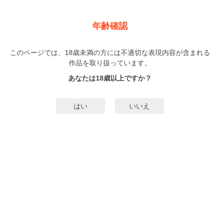
新規登録
ログイン
メニュー
年齢確認
ブルームバース ～花と恋する読み切りアンソロジー～
このページでは、18歳未満の方には不適切な表現内容が含まれる
BL
作品を取り扱っています。
アンソロジー
（あんそろじー）
1巻
まで配信
あなたは18歳以上ですか？
4人
がお気に入り登録中
無料試し読み
はい
いいえ
みんなのまんがタグ
タグ編集
あらすじ | ストーリー
【オメガバース×花】花が彩るBLの世界、”ブルームバース”。人類がオーナー、
ノーマル、プラントの3種に分けられた階級社会。プラントの体からは花が咲
き、その花は社会の頂点に立つオーナーを誘惑し依存させる。それ故に人々か
ら差別されるプラント。彼らの花を食べたいという欲求から逃れられないオー
もっと詳細を見る▼