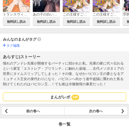
あの子の白い骨【タテヨミ】
この王様すごい迫ってくるんですけど!?～古代エジプトに転生した私～
この王様すごい迫ってくるんですけど!?～古代エジプトに転生した私～【タテヨミ】
トランスヴィーナス～訳アリ女神に出会った私【タテヨミ】
無料試し読み
無料試し読み
無料試し読み
無料試し読み
みんなのまんがタグ
タグ編集
あらすじ|ストーリー
憧れのアンドレ先輩が開催するパーティに招かれた私。先輩の家に代々伝わる
という家宝「エストレア・ブリランテ」に触れた途端……古代メソポタミアの
世界にタイムスリップしてしまった！その後、なぜかバビロン王の妻となるア
ミュティス王女の身代わりになり、バビロンへ向かう途中盗賊に襲われた私を
助けてくれたのはバビロン王…！でも彼は冷徹無情の暴君だった！
まんがレポ
0件
前の巻へ
次の巻へ
巻一覧