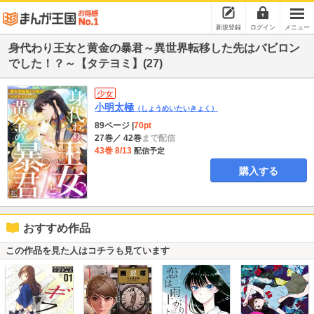
新規登録
ログイン
メニュー
身代わり王女と黄金の暴君～異世界転移した先はバビロン
でした！？～【タテヨミ】(27)
少女
小明太極
（しょうめいたいきょく）
89ページ
|
70pt
27巻
／ 42巻
まで配信
43巻 8/13
配信予定
購入する
おすすめ作品
この作品を見た人はコチラも見ています