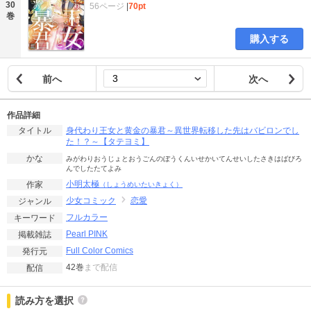
30
56ページ
|
70pt
巻
購入する
前へ
次へ
作品詳細
身代わり王女と黄金の暴君～異世界転移した先はバビロンでし
タイトル
た！？～【タテヨミ】
かな
みがわりおうじょとおうごんのぼうくんいせかいてんせいしたさきはばびろ
んでしたたてよみ
小明太極
作家
（しょうめいたいきょく）
少女コミック
恋愛
ジャンル
フルカラー
キーワード
Pearl PINK
掲載雑誌
Full Color Comics
発行元
42巻
まで配信
配信
読み方を選択