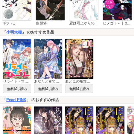
恋は雨上がりのように
ギフト±
幽麗塔
ヒメゴト～十九歳の制服～
「
小明太極
」 のおすすめ作品
リライト・マイ・ストーリー～わたしのママはお星さま【タテヨミ】
あなたと奏でるカプリッチオ【タテヨミ】
血と毒の輪舞～転生した殺し屋は宮中で吸血鬼と踊る【タテヨミ】
無料試し読み
無料試し読み
無料試し読み
「
Pearl PINK
」 のおすすめ作品