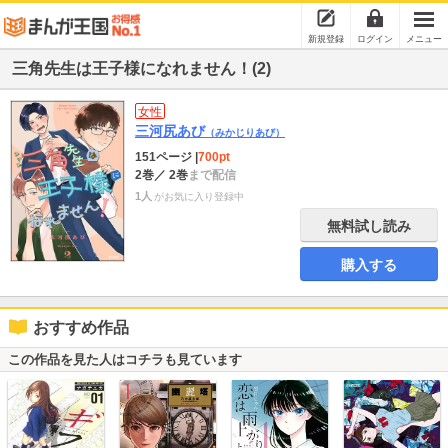
新規登録
ログイン
メニュー
三角先生は王子様になれません！(2)
女性
三河尻あび
（みかじりあび）
151ページ
|
700pt
2巻
／ 2巻
まで配信
1人
がお気に入り登録中
無料試し読み
購入する
おすすめ作品
この作品を見た人はコチラも見ています