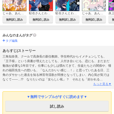
じゃあ、あんたが作ってみろよ（分冊版）
駐在さんとわたし（分冊版）
駐在さんとわたし
じゃあ、あんたが作ってみろよ
無料試し読み
無料試し読み
無料試し読み
無料試し読み
みんなのまんがタグ
タグ編集
あらすじ|ストーリー
三角知奈美、クールで高身長の新任教師。学生時代からイメチェンしても、
「王子様」という肩書が増えたとしても、人付き合いにも、恋にも、まだまだ
勉強が必要な1年目です。仕事にも少しは慣れてきて、生徒たちとの関係や、憧
れの福田先生への想いも、「なんだかいい感じ…！」と思っていたある日、三
角のダサかった過去を知る神宮寺流歌が同僚となってしまい、内心気が気では
なくて――…!? なりたいのは「女らしい私」？ それとも「好かれる
私」？ 「じぶん」に向き合う大人の青春ストーリー第2巻!!
もっと見る▼
▼無料でサンプルがすぐに読めます▼
試し読み