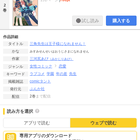
151ページ
|
700pt
2
巻
試し読み
購入する
作品詳細
三角先生は王子様になれません！
タイトル
かな
みすみせんせいはおうじさまになれません
三河尻あび
作家
（みかじりあび）
女性コミック
恋愛
ジャンル
ラブコメ
学園
年の差
先生
キーワード
comicタント
掲載雑誌
ぶんか社
発行元
2巻
まで配信
配信
読み方を選択
アプリで読む
ウェブで読む
専用アプリのダウンロード