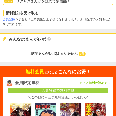
サクサクまんがを読めて多機能！
新刊通知を受け取る
会員登録
をすると「三角先生は王子様になれません！」新刊配信のお知らせが
受け取れます。
みんなのまんがレポ
現在まんがレポはありません
0件
無料会員
こんなにお得！
になると
会員限定無料
もっと無料が読める！
会員登録で無料増量
＼この他にも会員無料漫画がいっぱい／