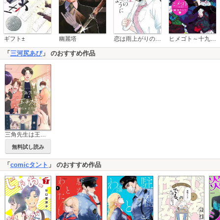
恋は雨上がりのように
ギフト±
幽麗塔
ヒメゴト～十九歳の制服～
「
三河尻あび
」 のおすすめ作品
三角先生は王子様になれません！（分冊版）
無料試し読み
「
comicタント
」 のおすすめ作品