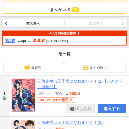
まんがレポ
0件
前の巻へ
次の巻へ
今だけ割引実施中！
350pt
第1巻
→
700pt
(8/10 23:59まで)
巻一覧
最新刊
まとめ買い
三角先生は王子様になれません！(1)【かきおろ
し漫画付】
350pt
1
165ページ
|
700pt
→
巻
割引中
8/10 23:59まで
試し読み
購入する
三角先生は王子様になれません！(2)