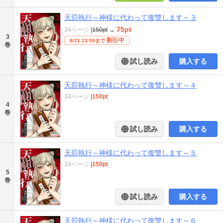
天罰執行～神様に代わって復讐します～３
75pt
34ページ
|
150pt
→
3
割引中
8/21 23:59まで
巻
試し読み
購入する
天罰執行～神様に代わって復讐します～４
34ページ
|
150pt
4
巻
試し読み
購入する
天罰執行～神様に代わって復讐します～５
34ページ
|
150pt
5
巻
試し読み
購入する
天罰執行～神様に代わって復讐します～６