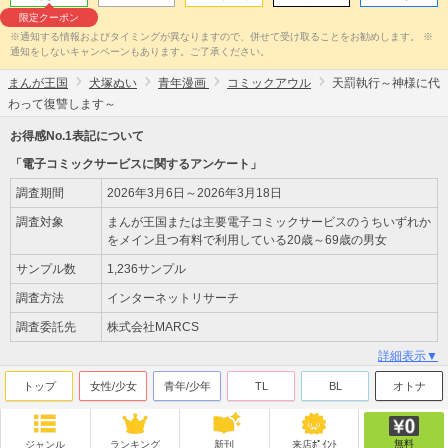
限定クーポン
※通知する情報およびタイミングが異なりますので、併せて受け取ることをお勧めします。 ※
通知をしないキャンペーンもあります。ご了承ください。
まんが王国
犬塚ぬい
青年漫画
コミックアウル
天罰執行～神様に代
わって復讐します～
お得感No.1表記について
「電子コミックサービスに関するアンケート」
調査期間
2026年3月6日～2026年3月18日
調査対象
まんが王国または主要電子コミックサービスのうちいずれか
をメイン且つ有料で利用している20歳～69歳の男女
サンプル数
1,236サンプル
調査方法
インターネットリサーチ
調査委託先
株式会社MARCS
詳細表示▼
トップ
女性/少女
青年/少年
TL
BL
オトナ
無料
ジャンル
ランキング
新刊
来店ﾎﾟｲﾝﾄ