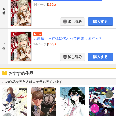
34ページ
|
150pt
6
巻
試し読み
購入する
NEW
天罰執行～神様に代わって復讐します～７
7
34ページ
|
150pt
巻
試し読み
購入する
おすすめ作品
この作品を見た人はコチラも見ています