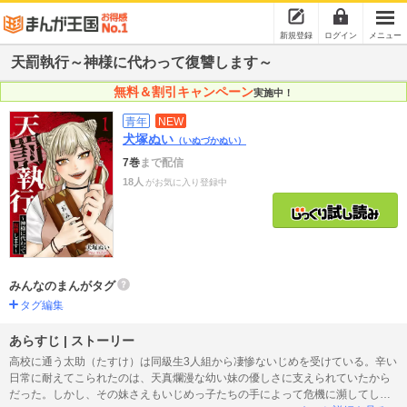
新規登録
ログイン
メニュー
天罰執行～神様に代わって復讐します～
無料＆割引キャンペーン
実施中！
青年
NEW
犬塚ぬい
（いぬづかぬい）
7巻
まで配信
18人
がお気に入り登録中
みんなのまんがタグ
タグ編集
あらすじ | ストーリー
高校に通う太助（たすけ）は同級生3人組から凄惨ないじめを受けている。辛い
日常に耐えてこられたのは、天真爛漫な幼い妹の優しさに支えられていたから
だった。しかし、その妹さえもいじめっ子たちの手によって危機に瀕してしま