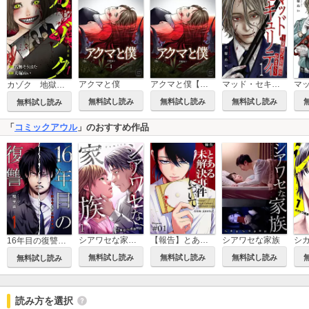
アクマと僕
アクマと僕【合本版】
マッド・セキュリティ～復讐のご依頼は私まで～
カゾク 地獄の連鎖
無料試し読み
無料試し読み
無料試し読み
無料試し読み
「
コミックアウル
」のおすすめ作品
シアワセな家族【電子単行本版】
【報告】とある未解決事件について
シアワセな家族
16年目の復讐～奴らを地獄に送るまで【電子単行本版】
無料試し読み
無料試し読み
無料試し読み
無料試し読み
読み方を選択