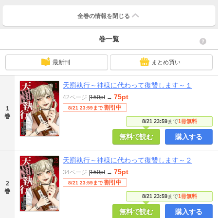
全巻の情報を
閉じる
巻一覧
最新刊
まとめ買い
天罰執行～神様に代わって復讐します～１
75pt
42ページ
|
150pt
→
割引中
1
8/21 23:59まで
巻
8/21 23:59
まで
1冊無料
無料で読む
購入する
天罰執行～神様に代わって復讐します～２
75pt
34ページ
|
150pt
→
割引中
2
8/21 23:59まで
巻
8/21 23:59
まで
1冊無料
無料で読む
購入する