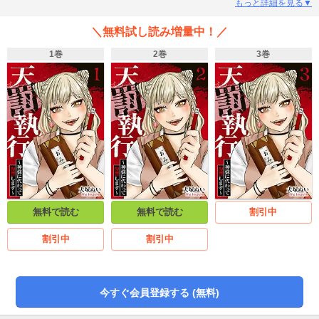
い―…。太助は神にもすがる思いでオンライン神社に”あるお願い”をしたとこ
もっと詳細を見る▼
ろ、実子（みこ）という謎の女性が現れて!?「悪いことしたらバチが当たるっ
てこと教えてあげよう？」
＼無料試し読み増量中！／
1巻
2巻
3巻
無料で読む
無料で読む
割引中
割引中
割引中
今すぐ会員登録する (無料)