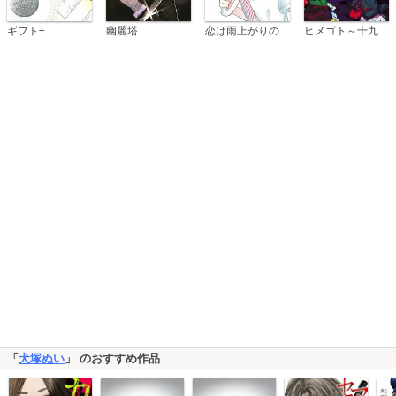
恋は雨上がりのように
ギフト±
幽麗塔
ヒメゴト～十九歳の制服～
「
犬塚ぬい
」 のおすすめ作品