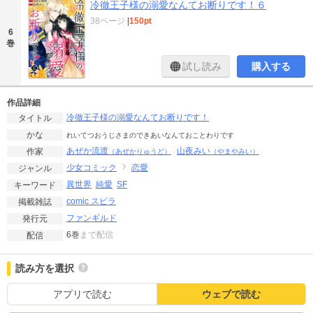
冷徹王子様の溺愛なんてお断りです！６
38ページ
|
150pt
6
巻
試し読み
購入する
作品詳細
冷徹王子様の溺愛なんてお断りです！
タイトル
かな
れいてつおうじさまのできあいなんておことわりです
あぜか流渡
山夜みい
作家
（あぜかりゅうど）
（やまやみい）
少女コミック
恋愛
ジャンル
異世界
純愛
SF
キーワード
comic スピラ
掲載雑誌
ファンギルド
発行元
6巻
まで配信
配信
読み方を選択
アプリで読む
ウェブで読む