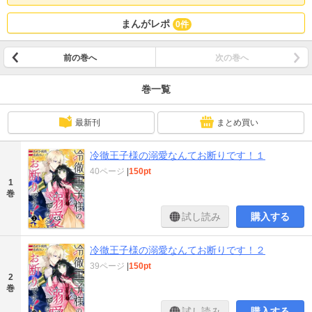
まんがレポ
0件
前の巻へ
次の巻へ
巻一覧
最新刊
まとめ買い
冷徹王子様の溺愛なんてお断りです！１
40ページ
|
150pt
1
巻
試し読み
購入する
冷徹王子様の溺愛なんてお断りです！２
39ページ
|
150pt
2
巻
試し読み
購入する