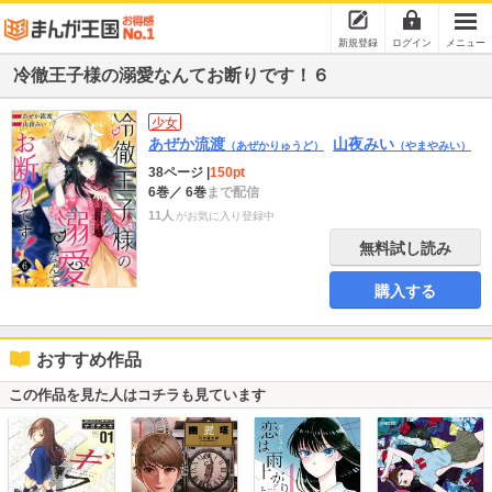
新規登録
ログイン
メニュー
冷徹王子様の溺愛なんてお断りです！６
少女
あぜか流渡
山夜みい
（あぜかりゅうど）
（やまやみい）
38ページ
|
150pt
6巻
／ 6巻
まで配信
11人
がお気に入り登録中
無料試し読み
購入する
おすすめ作品
この作品を見た人はコチラも見ています