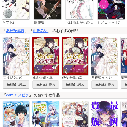
恋は雨上がりのように
ギフト±
幽麗塔
ヒメゴト～十九歳の制服～
「
あぜか流渡
」 「
山夜みい
」 のおすすめ作品
悪役聖女のやり直し ～冤罪で処刑された聖女は推しの英雄を救うために我慢をやめます～
成金令嬢の幸せな結婚～金の亡者と罵られた令嬢は父親に売られて辺境の豚公爵と幸せになる～ 分冊版
成金令嬢の幸せな結婚～金の亡者と罵られた令嬢は父親に売られて辺境の豚公爵と幸せになる～
悪役聖女のやり直し ～冤罪で処刑された聖女は推しの英雄を救うために我慢をやめます～ 分冊版
無料試し読み
無料試し読み
無料試し読み
無料試し読み
「
comic スピラ
」 のおすすめ作品