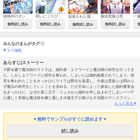
戦いにくたびれたおっさん英雄、引退してのんびり辺境ライフを謳歌します【電子単行本版】
最凶貴族は死亡フラグを覆す【電子単行本版】
規格外のダンジョン攻略者、実は異世界帰りの元勇者【電子単行本版】
追放された期待外れ聖女ですが、聖婚により魔霊伯爵様に嫁ぐことになりました【単行本版】
無料試し読み
無料試し読み
無料試し読み
無料試し読み
みんなのまんがタグ
タグ編集
あらすじ|ストーリー
子爵令嬢で魔法師のライラは、婚約者・エドワードと魔法陣の研究を行ってき
た。しかしエドワードに研究を奪われ、しまいには婚約破棄されてしまう。研
究を奪われたことをきっかけにライラは爵位を返還し、今後は貴族とは関わら
ず魔法の研究をしていくことを決める。だが王命によって参加した婚約審査会
をきっかけに、なぜか第二王子・リュカから婚約を申し込まれてしまいーー!?
心優しく有能な魔法師令嬢と麗しき冷徹王子が織りなす溺愛ロマンスファンタ
ジー！
もっと見る▼
▼無料でサンプルがすぐに読めます▼
試し読み