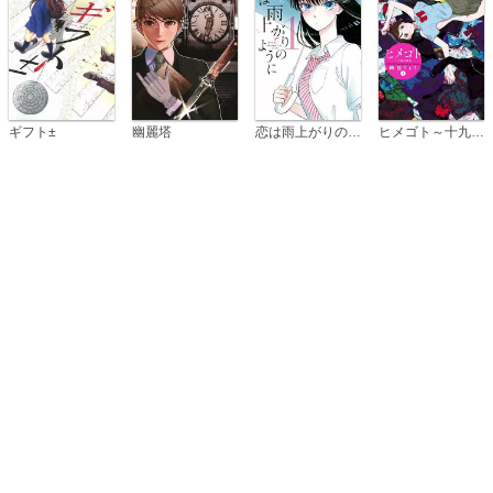
恋は雨上がりのように
ギフト±
幽麗塔
ヒメゴト～十九歳の制服～