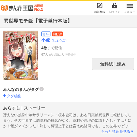
新規登録
ログイン
メニュー
異世界モテ飯【電子単行本版】
青年
NEW
小虎
（しょうこ）
4巻
まで配信
67人
がお気に入り登録中
無料試し読み
みんなのまんがタグ
タグ編集
あらすじ | ストーリー
冴えない独身中年サラリーマン・榎本健司は、ある日突然異世界に転移してし
まう。その世界では調味料の概念がなく、食材や調理の知識も乏しくて…とに
かく飯がマズかった！決して料理上手とは言えぬ健司でも、この世界では”チー
ト級”の料理人…!? 男の雑料理で女性たちの胃袋を鷲掴みにしていく異世界グル
もっと詳細を見る▼
メコメディ!!