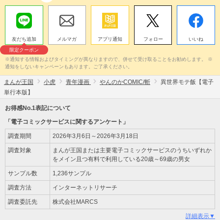
友だち追加
メルマガ
アプリ通知
フォロー
いいね
限定クーポン
※通知する情報およびタイミングが異なりますので、併せて受け取ることをお勧めします。 ※
通知をしないキャンペーンもあります。ご了承ください。
まんが王国
小虎
青年漫画
やんのかCOMIC/斬
異世界モテ飯【電子
単行本版】
お得感No.1表記について
「電子コミックサービスに関するアンケート」
調査期間
2026年3月6日～2026年3月18日
調査対象
まんが王国または主要電子コミックサービスのうちいずれか
をメイン且つ有料で利用している20歳～69歳の男女
サンプル数
1,236サンプル
調査方法
インターネットリサーチ
調査委託先
株式会社MARCS
詳細表示▼