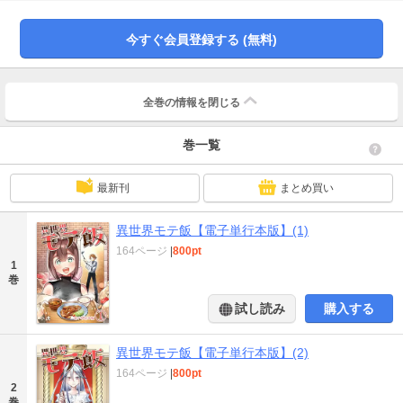
今すぐ会員登録する (無料)
全巻の情報を
閉じる
巻一覧
最新刊
まとめ買い
異世界モテ飯【電子単行本版】(1)
164ページ
|
800pt
1
巻
試し読み
購入する
異世界モテ飯【電子単行本版】(2)
164ページ
|
800pt
2
巻