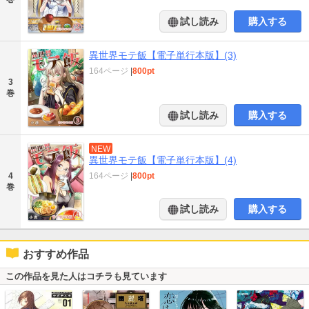
試し読み
購入する
異世界モテ飯【電子単行本版】(3)
164ページ
|
800pt
3
巻
試し読み
購入する
NEW
異世界モテ飯【電子単行本版】(4)
4
164ページ
|
800pt
巻
試し読み
購入する
おすすめ作品
この作品を見た人はコチラも見ています