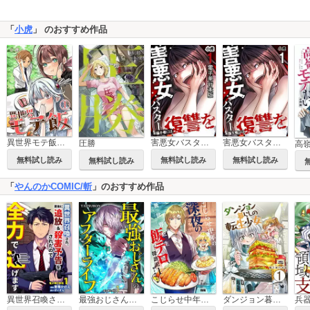
「
小虎
」 のおすすめ作品
異世界モテ飯【単話版】
害悪女バスター 不届き者には復讐を【電子単行本版】
害悪女バスター 不届き者には復讐を【単話版】
圧勝
無料試し読み
無料試し読み
無料試し読み
無料試し読み
「
やんのかCOMIC/斬
」のおすすめ作品
異世界召喚され、直後に追放＆殺害予告をされたので全力で逃げます【電子単行本版】
最強おじさんのアフターライフ【電子単行本版】
こじらせ中年の深夜の異世界転生飯テロ探訪記【電子単行本版】
ダンジョン暮らしの転生少女【電子単行本版】