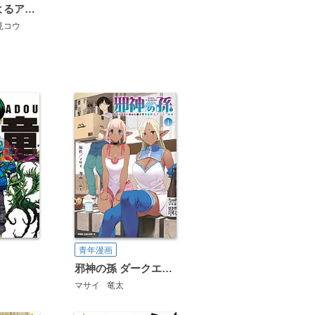
JA～女子によるアグリカルチャー～
見コウ
長田悠幸
山田恵庸
音井れこ丸
松浦まどか
北駒生
篠丸のどか
シモダアサミ
スエカネクミコ
たかし
青年漫画
邪神の孫 ダークエルフ姉妹と過ごす異世界引きこもり生活
マサイ
竜太