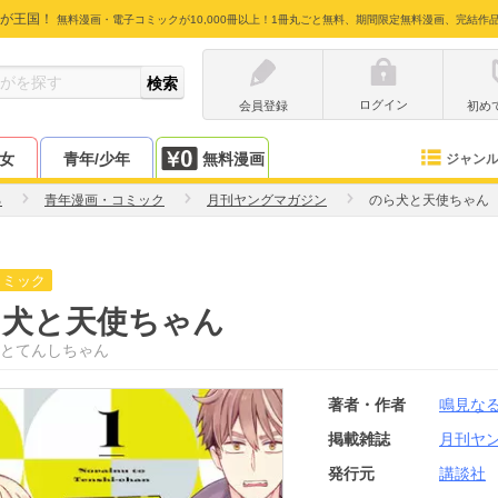
が王国！
無料漫画・電子コミックが10,000冊以上！1冊丸ごと無料、期間限定無料漫画、完結作
ログイン
会員登録
初め
少女
青年/少年
無料漫画
ジャン
る
青年漫画・コミック
月刊ヤングマガジン
のら犬と天使ちゃん
コミック
ら犬と天使ちゃん
とてんしちゃん
著者・作者
鳴見な
掲載雑誌
月刊ヤ
発行元
講談社