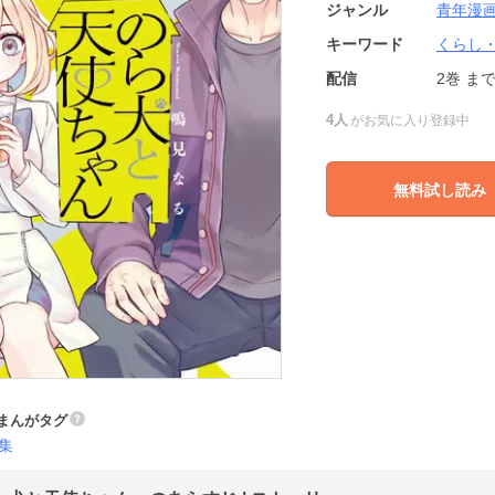
ジャンル
青年漫
キーワード
くらし
配信
2巻
ま
4人
がお気に入り登録中
無料試し読み
まんがタグ
集