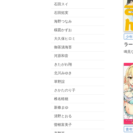
石田スイ
石田拓実
海野つなみ
楳図かずお
少年
大久保ヒロミ
御茶漬海苔
鳴見
河原和音
きたがわ翔
北川みゆき
草野誼
さかたのり子
椎名軽穂
新條まゆ
清野とおる
曽根富美子
青年