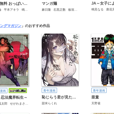
完全無料 おっぱい試し読みパック 美乳
マンガ麺
鳴見なる
唐花
倫
平本アキラ
鳴見なる
岡本健太郎
麻日隆
石黒正数
さがら梨々
板垣巴留
五十嵐健三
上田信舟
安達哲
円藤エヌ
今井ユウ
ングマガジン
」のおすすめ作品
青年漫画
青年漫画
漫画
恥じらう君が見たいんだ
亜童
～忍法魔界転生～
甜米らくれ
天野雀
風太郎
せがわまさき