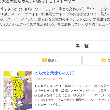
ら犬と天使ちゃん」のあらすじ | ストーリー
事件をきっかけに有名になってしまい、誰とも交わらず、目立つことな
、20歳。スーパーのバイト中に客同士のトラブルに巻き込まれて、美人
咲夜はスーパーアイという驚異的な記憶力のギフテッドだが、学校生活
ない2人がシェアハウスで生活を始め、共に成長していく姿を描くヒュー
巻一覧
最新刊
のら犬と天使ちゃん(1)
225ページ |
790pt
ある事件をきっかけに有名になってしまい、誰とも交わ
フリーターの冬至、20歳。スーパーのバイト中に客同
夜と接点を持つことになる。咲夜はスーパーアイという
応できずにいた。そんな社会に馴染めていない2人がシ
くヒューマンドラマ。