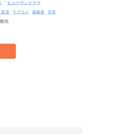
画
ヒューマンドラマ
・生活
ラブコメ
高校生
日常
で配信