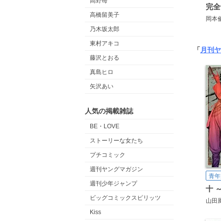
高野苺
高橋留美子
岡本
乃木坂太郎
東村アキコ
「
月刊ヤ
藤沢とおる
真島ヒロ
矢沢あい
人気の掲載雑誌
BE・LOVE
ストーリーな女たち
プチコミック
週刊ヤングマガジン
青年
週刊少年ジャンプ
十 
ビッグコミックスピリッツ
山田
Kiss