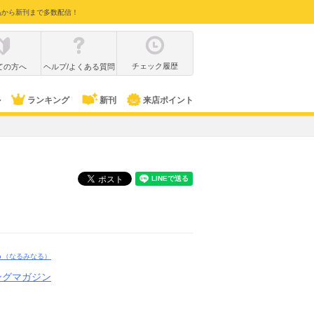
品から新刊まで多数配信！
チェック履歴
ての方へ
ヘルプ/よくある質問
ル
ランキング
新刊
来店ポイント
る
（なるみなる）
ングマガジン