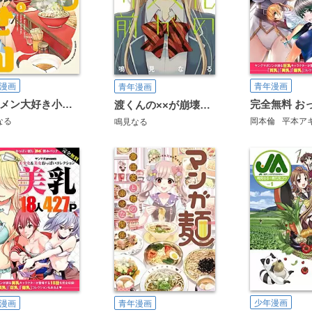
漫画
青年漫画
青年漫画
ラーメン大好き小泉さん【秋田書店版】
渡くんの××が崩壊寸前
なる
岡本倫
平本ア
鳴見なる
少年漫画
漫画
青年漫画