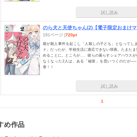
試し読み
のら犬と天使ちゃん(2)【電子限定おまけ
191ページ |
720pt
親が殺人事件を起こし「人殺しの子ども」となってし
ド」だったが、学校生活に適応できない咲夜。たまたま
めることに。ところが…、彼らの暮らすシェアハウスが
なくなった2人は、ある「秘策」を思いつくのだが─
巻！！
試し読み
1
すめ作品