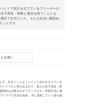
くバイトで生計を立てているフリーターの
の女子高生・咲夜と接点を持つことにな
に適応できずにいた。そんな社会に馴染め
マンドラマ。
まとめ買い
らず、目立つことなくバイトで生計を立てている
士のトラブルに巻き込まれて、美人の女子高生・咲
驚異的な記憶力のギフテッドだが、学校生活に適
ェアハウスで生活を始め、共に成長していく姿を描