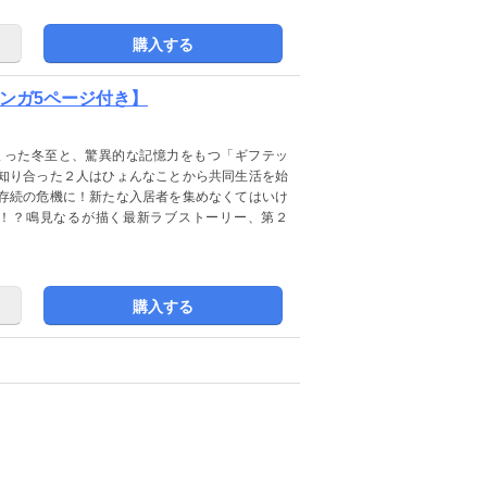
購入する
マンガ5ページ付き】
まった冬至と、驚異的な記憶力をもつ「ギフテッ
知り合った２人はひょんなことから共同生活を始
存続の危機に！新たな入居者を集めなくてはいけ
─！？鳴見なるが描く最新ラブストーリー、第２
購入する