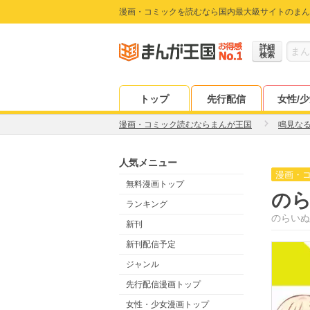
漫画・コミックを読むなら国内最大級サイトのまん
詳細
検索
トップ
先行配信
女性/
漫画・コミック読むならまんが王国
鳴見な
人気メニュー
漫画・
無料漫画トップ
の
ランキング
のらいぬ
新刊
新刊配信予定
ジャンル
先行配信漫画トップ
女性・少女漫画トップ