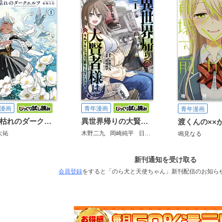
漫画
青年漫画
青年漫画
魔力枯れのダークエルフ
異世界帰りの大賢者様はそれでもこっそり暮らしているつもりです
大祐
木野二九
岡崎純平
日下コウ
鳴見なる
新刊通知を受け取る
会員登録
をすると「のら犬と天使ちゃん」新刊配信のお知ら