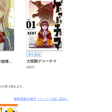
青年漫画
大怪獣ゲァーチマ
渡くんの××が崩壊寸前
KENT
せが受け取れます。
無料漫画を探す（じっくり試し読み）