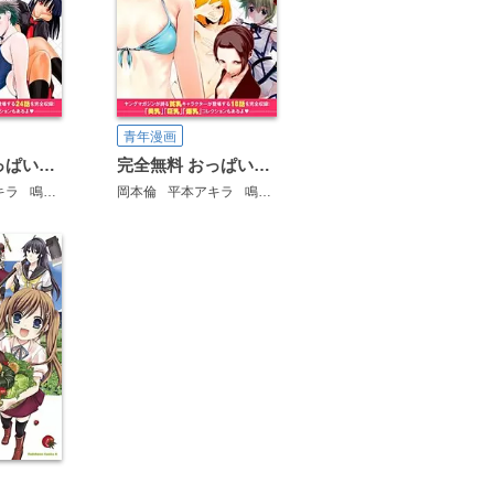
青年漫画
完全無料 おっぱい試し読みパック 巨乳
完全無料 おっぱい試し読みパック 貧乳
キラ
鳴見なる
岡本健太郎
岡本倫
平本アキラ
さがら梨々
鳴見なる
五十嵐健三
岡本健太郎
こばやしひよこ
さがら梨々
今井ユウ
五十