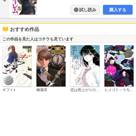
試し読み
購入する
おすすめ作品
この作品を見た人はコチラも見ています
恋は雨上がりのように
ギフト±
幽麗塔
ヒメゴト～十九歳の制服～