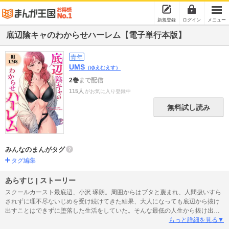
新規登録
ログイン
メニュー
底辺陰キャのわからせハーレム【電子単行本版】
青年
UMS
（ゆえむえす）
2巻
まで配信
115人
がお気に入り登録中
無料試し読み
みんなのまんがタグ
タグ編集
あらすじ | ストーリー
スクールカースト最底辺、小沢 琢朗。周囲からはブタと蔑まれ、人間扱いすら
されずに理不尽ないじめを受け続けてきた結果、大人になっても底辺から抜け
出すことはできずに堕落した生活をしていた。そんな最低の人生から抜け出そ
うともがく中、突如降りかかった交通事故による死。最後の最後までクソった
もっと詳細を見る▼
れな人生に、消えゆく小沢の意識は激しい後悔に包まれ――目を覚ますと、何