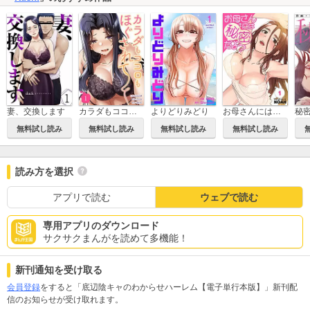
妻、交換します
カラダもココロもほぐされて【電子単行本版】
よりどりみどり
お母さんには秘密だよ？【電子単行本版】
秘
無料試し読み
無料試し読み
無料試し読み
無料試し読み
読み方を選択
アプリで読む
ウェブで読む
専用アプリのダウンロード
サクサクまんがを読めて多機能！
新刊通知を受け取る
会員登録
をすると「底辺陰キャのわからせハーレム【電子単行本版】」新刊配
信のお知らせが受け取れます。