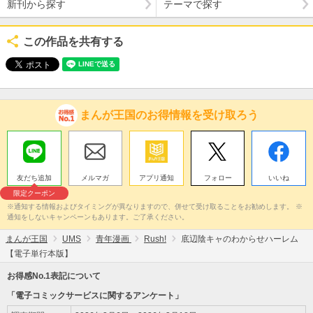
新刊から探す
テーマで探す
この作品を共有する
まんが王国のお得情報を受け取ろう
友だち追加
メルマガ
アプリ通知
フォロー
いいね
限定クーポン
※通知する情報およびタイミングが異なりますので、併せて受け取ることをお勧めします。 ※
通知をしないキャンペーンもあります。ご了承ください。
まんが王国
UMS
青年漫画
Rush!
底辺陰キャのわからせハーレム
【電子単行本版】
お得感No.1表記について
「電子コミックサービスに関するアンケート」