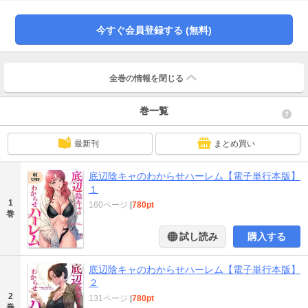
故かそこは自分自身を苦しめた10年前の学生時代だった。神から与えられた最
後のチャンスに、小沢の心は復讐の炎に燃える。「俺が受けた苦しみ…そっく
今すぐ会員登録する (無料)
りそのまま返してやるよ」【※この作品は話売り「底辺陰キャのわからせハー
レム」の電子単行本版です】■【収録内容】「底辺陰キャのわからせハーレム」
1巻～4巻
全巻の情報を
閉じる
巻一覧
最新刊
まとめ買い
底辺陰キャのわからせハーレム【電子単行本版】
１
1
160ページ
|
780pt
巻
試し読み
購入する
底辺陰キャのわからせハーレム【電子単行本版】
２
2
131ページ
|
780pt
巻