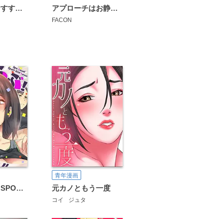
特別療法のおすすめ【タテヨミ】
アプローチはお静かに～元プロゴルファーがオ・モ・テ・ナ・シ【全年齢版】
FACON
青年漫画
すぽらぶ！～SPORT GIRL LOVER【タテヨミ】
元カノともう一度
コイ
ジュタ