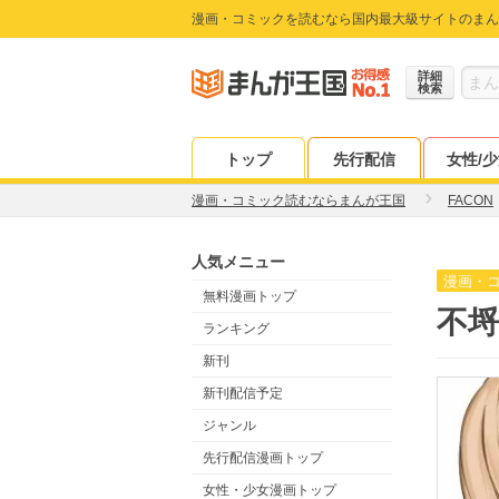
漫画・コミックを読むなら国内最大級サイトのまん
詳細
検索
トップ
先行配信
女性/
漫画・コミック読むならまんが王国
FACON
人気メニュー
漫画・
無料漫画トップ
不埒
ランキング
新刊
新刊配信予定
ジャンル
先行配信漫画トップ
女性・少女漫画トップ