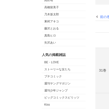
高野苺
高橋留美子
乃木坂太郎
前の
東村アキコ
藤沢とおる
真島ヒロ
矢沢あい
人気の掲載雑誌
BE・LOVE
ストーリーな女たち
31巻
プチコミック
週刊ヤングマガジン
週刊少年ジャンプ
ビッグコミックスピリッツ
Kiss