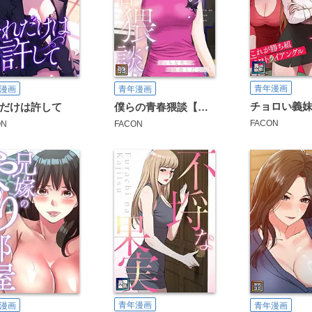
青年漫画
漫画
青年漫画
だけは許して
僕らの青春猥談【タテヨミ】
FACON
ON
FACON
青年漫画
漫画
青年漫画