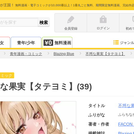
が王国！
無料漫画・電子コミックが10,000冊以上！1冊丸ごと無料、期間限定無料漫画、完結作
ログイン
会員登録
初め
少女
青年/少年
無料漫画
ジャン
青年漫画・コミック
Blazing Blue
不埒な果実【タテヨミ】
コミック
な果実【タテヨミ】(39)
タイトル
不埒な
ふりがな
ふらちな
著者・作者
FACON
掲載雑誌
Blazing 