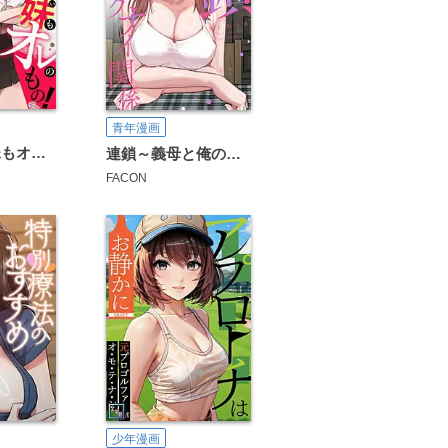
青年漫画
チョロい義妹もオレのもの！～これが勝ち組エロトライアングル
連鎖～義母と俺のイケナイ関係～
FACON
少年漫画