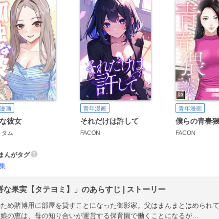
漫画
青年漫画
青年漫画
な彼女
それだけは許して
タム
FACON
FACON
まんがタグ
集
埒な果実【タテヨミ】」のあらすじ | ストーリー
のため賭博用に部屋を貸すことになった御影家。父はまんまとはめられ
た娘の恵は、母の知り合いが運営する保育園で働くことになるが…