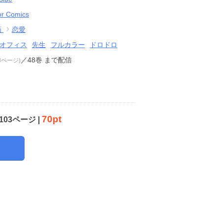
or Comics
画
恋愛
オフィス
先生
フルカラー
ドロドロ
／48巻
まで配信
03ページ)
70pt
103ページ |