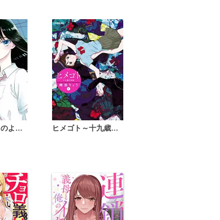
恋は雨上がりのように
ヒメゴト～十九歳の制服～