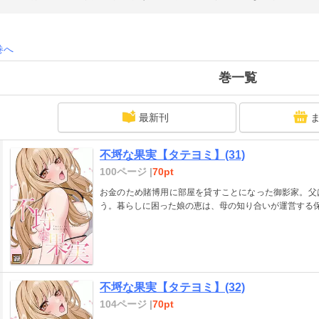
巻へ
巻一覧
最新刊
不埒な果実【タテヨミ】(31)
100ページ |
70pt
お金のため賭博用に部屋を貸すことになった御影家。父
う。暮らしに困った娘の恵は、母の知り合いが運営する
不埒な果実【タテヨミ】(32)
104ページ |
70pt