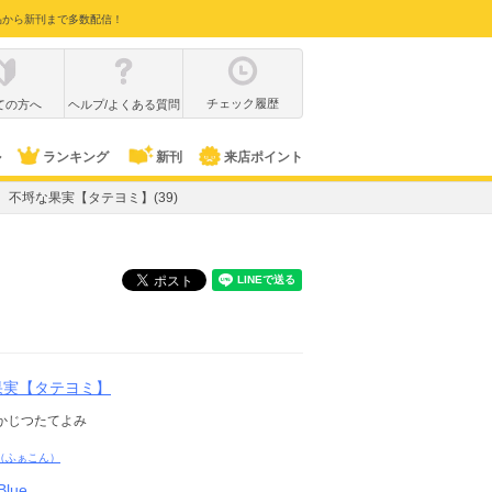
品から新刊まで多数配信！
チェック履歴
ての方へ
ヘルプ/よくある質問
ル
ランキング
新刊
来店ポイント
不埒な果実【タテヨミ】(39)
果実【タテヨミ】
かじつたてよみ
（ふぁこん）
Blue