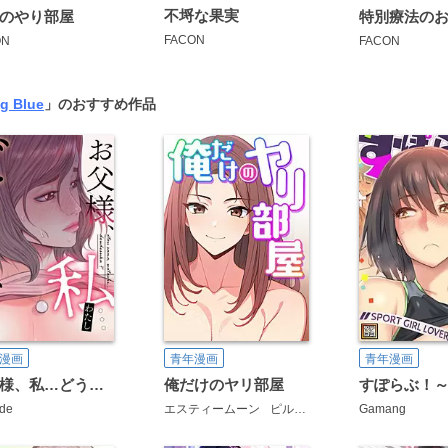
不埒な果実
のやり部屋
FACON
ON
FACON
ng Blue
」のおすすめ作品
漫画
青年漫画
青年漫画
お父様、私…どうですか？【タテヨミ】
俺だけのヤリ部屋
ade
エスティームーン
ピルバグ
Gamang