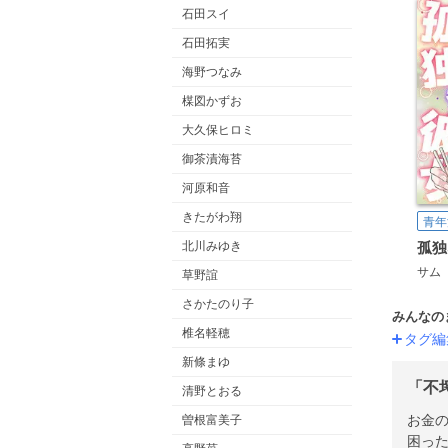
石田スイ
石田拓実
海野つなみ
楳図かずお
大久保ヒロミ
御茶漬海苔
河原和音
きたがわ翔
青年
孤独
北川みゆき
サム
草野誼
さかたのり子
みんなの
椎名軽穂
タグ編
新條まゆ
「不
清野とおる
お金
曽根富美子
困っ