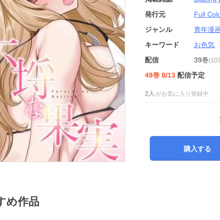
発行元
Full Col
ジャンル
青年漫
キーワード
お色気
配信
39巻
(1
49巻 8/13
配信予定
2人
がお気に入り登録中
購入する
すめ作品