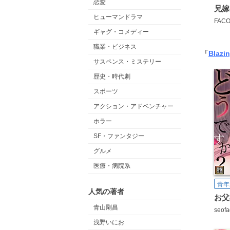
恋愛
兄嫁
ヒューマンドラマ
FAC
ギャグ・コメディー
職業・ビジネス
「
Blazi
サスペンス・ミステリー
歴史・時代劇
スポーツ
アクション・アドベンチャー
ホラー
SF・ファンタジー
グルメ
医療・病院系
青年
人気の著者
青山剛昌
seof
浅野いにお