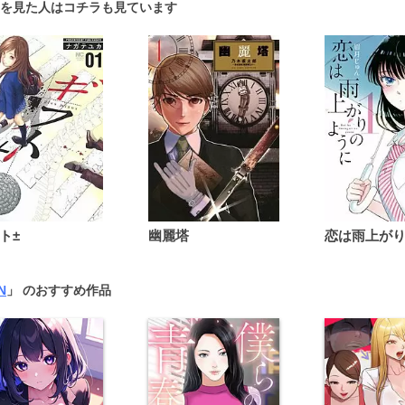
を見た人はコチラも見ています
ト±
幽麗塔
N
」 のおすすめ作品