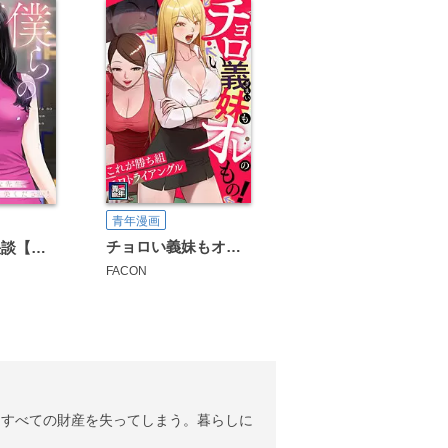
青年漫画
チョロい義妹もオレのもの！～これが勝ち組エロトライアングル
僕らの青春猥談【タテヨミ】
FACON
てすべての財産を失ってしまう。暮らしに