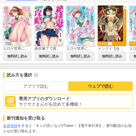
絶対魅了で異世界攻略！～高慢女わからせハーレム計画～【電子単行本】
エロゲ世界に転生した俺が、推しへの愛で寝取られヒロインを幸せにする。
メンクイ【合本版】
エロゲ世界に転生した俺が、推しへの愛で寝取られヒロインを幸せにする。【電子単行本】
無料試し読み
無料試し読み
無料試し読み
無料試し読み
読み方を選択
アプリで読む
ウェブで読む
専用アプリのダウンロード
サクサクまんがを読めて多機能！
新刊通知を受け取る
会員登録
をすると「キミの言いなりVTuber！【電子単行本】」新刊配信のお知
らせが受け取れます。