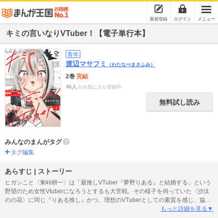
新規登録
ログイン
メニュー
キミの言いなりVTuber！【電子単行本】
青年
渡辺マサフミ
（わたなべまさふみ）
2巻
完結
46人
がお気に入り登録中
無料試し読み
みんなのまんがタグ
タグ編集
あらすじ | ストーリー
ヒガシこと〈東峠耕一〉は「最推しVTuber『夢野りある』と結婚する」という
野望のため女性Vtuberになろうとするも大苦戦。その様子を伺っていた〈沙汰
のの花〉に同じ『りある推し』かつ、理想のVTuberとしての素質を感じ、協力
を依頼する。りあるちゃんに会うため渋々ヒガシに協力するのの花。ご主人様
もっと詳細を見る▼
(視聴者)の命令に応えているうちに気分が乗ってしまい――「もっとたくさん命