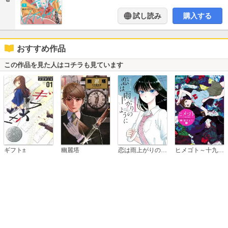
試し読み
購入する
おすすめ作品
この作品を見た人はコチラも見ています
恋は雨上がりのように
ギフト±
幽麗塔
ヒメゴト～十九歳の制服～