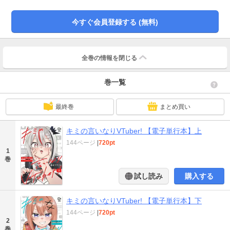
令してください…って、何言ってんの私!?」周りに流されがちなのの花と、野
望に向かって突き進むヒガシ。正反対な二人が協力して『最推し』に会うこと
今すぐ会員登録する (無料)
はできるのか?ドタバタ青春VTuberコメディ、配信スタート！■収録内容「キミ
の言いなりVTuber!」1～4話描き下ろし 2P
全巻の情報を
閉じる
巻一覧
最終巻
まとめ買い
キミの言いなりVTuber! 【電子単行本】上
144ページ
|
720pt
1
巻
試し読み
購入する
キミの言いなりVTuber! 【電子単行本】下
144ページ
|
720pt
2
巻