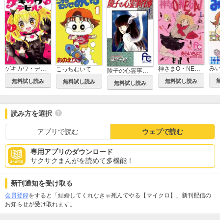
み
ゲキカワ・デビル
神さまO・NE・GA・I
こっちむいて！みい子
陵子の心霊事件簿
無料試し読み
無料試し読み
無料試し読み
無料試し読み
読み方を選択
アプリで読む
ウェブで読む
専用アプリのダウンロード
サクサクまんがを読めて多機能！
新刊通知を受け取る
会員登録
をすると「結婚してくれなきゃ死んでやる【マイクロ】」新刊配信の
お知らせが受け取れます。