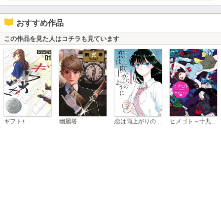
おすすめ作品
この作品を見た人はコチラも見ています
恋は雨上がりのように
ギフト±
幽麗塔
ヒメゴト～十九歳の制服～