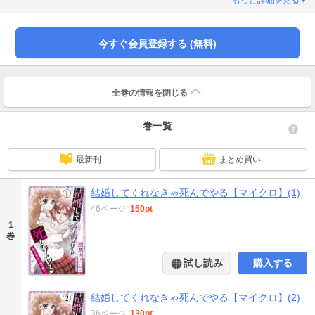
今すぐ会員登録する (無料)
全巻の情報を
閉じる
巻一覧
最新刊
まとめ買い
結婚してくれなきゃ死んでやる【マイクロ】(1)
46ページ
|
150pt
1
巻
試し読み
購入する
結婚してくれなきゃ死んでやる【マイクロ】(2)
36ページ
|
130pt