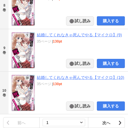
8
巻
試し読み
購入する
結婚してくれなきゃ死んでやる【マイクロ】(9)
35ページ
|
130pt
9
巻
試し読み
購入する
結婚してくれなきゃ死んでやる【マイクロ】(10)
35ページ
|
130pt
10
巻
試し読み
購入する
前へ
次へ