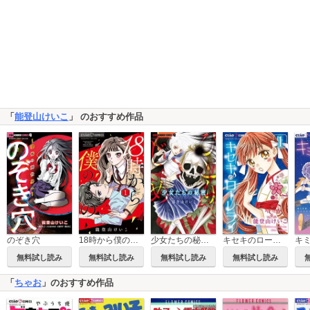
「
能登山けいこ
」 のおすすめ作品
のぞき穴
18時から僕のもの
少女たちの秘密～ひとりじめ～
キセキのローレライ
無料試し読み
無料試し読み
無料試し読み
無料試し読み
「
ちゃお
」のおすすめ作品