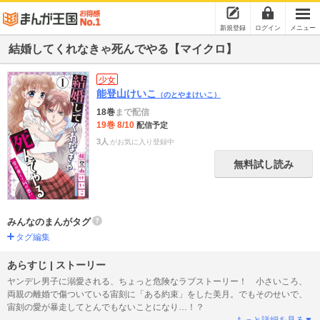
新規登録
ログイン
メニュー
結婚してくれなきゃ死んでやる【マイクロ】
少女
能登山けいこ
（のとやまけいこ）
18巻
まで配信
19巻 8/10
配信予定
3人
がお気に入り登録中
無料試し読み
みんなのまんがタグ
タグ編集
あらすじ | ストーリー
ヤンデレ男子に溺愛される、ちょっと危険なラブストーリー！ 小さいころ、
両親の離婚で傷ついている宙刻に「ある約束」をした美月。でもそのせいで、
宙刻の愛が暴走してとんでもないことになり…！？
もっと詳細を見る▼