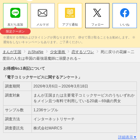
友だち追加
メルマガ
アプリ通知
フォロー
いいね
限定クーポン
※通知する情報およびタイミングが異なりますので、併せて受け取ることをお勧めします。 ※
通知をしないキャンペーンもあります。ご了承ください。
まんが王国
おShaNe
少女漫画
恋するソワレ
死に戻りの花嫁～二
度目の人生は帝国の最強退魔師に溺愛される～
お得感No.1表記について
「電子コミックサービスに関するアンケート」
調査期間
2026年3月6日～2026年3月18日
調査対象
まんが王国または主要電子コミックサービスのうちいずれか
をメイン且つ有料で利用している20歳～69歳の男女
サンプル数
1,236サンプル
調査方法
インターネットリサーチ
調査委託先
株式会社MARCS
詳細表示▼