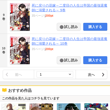
死に戻りの花嫁～二度目の人生は帝国の最強退魔
師に溺愛される～ 9巻
9
35ページ
|
200pt
巻
試し読み
購入する
死に戻りの花嫁～二度目の人生は帝国の最強退魔
師に溺愛される～ 10巻
10
35ページ
|
200pt
巻
試し読み
購入する
前へ
次へ
おすすめ作品
この作品を見た人はコチラも見ています