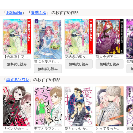
「
おShaNe
」 「
青季ふゆ
」 のおすすめ作品
【合本版】花紡ぎの聖女は初恋の皇太子に溺愛される
花紡ぎの聖女は初恋の皇太子に溺愛される
商人令嬢アニエス 辺境に追放された悪役令嬢は商才を発揮し成り上がる
誰にも愛されなかった醜穢令嬢が幸せになるまで
無料試し読み
無料試し読み
無料試し読み
無料試し読み
「
恋するソワレ
」のおすすめ作品
リベンジ婚～時を戻して不倫夫に復讐します～
デブとラブと過ちと！
愛とかいいから抱きしめて
とって食ったりしねぇから～元ヤンくんとの恋事情～