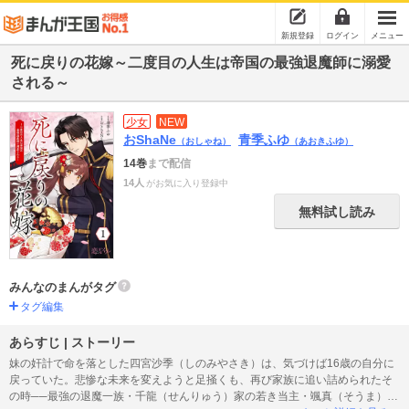
新規登録
ログイン
メニュー
死に戻りの花嫁～二度目の人生は帝国の最強退魔師に溺愛
される～
少女
NEW
おShaNe
青季ふゆ
（おしゃね）
（あおきふゆ）
14巻
まで配信
14人
がお気に入り登録中
無料試し読み
みんなのまんがタグ
タグ編集
あらすじ | ストーリー
妹の奸計で命を落とした四宮沙季（しのみやさき）は、気づけば16歳の自分に
戻っていた。悲惨な未来を変えようと足掻くも、再び家族に追い詰められたそ
の時──最強の退魔一族・千龍（せんりゅう）家の若き当主・颯真（そうま）が