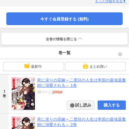
現れる。「お前 俺の嫁になれ」死に戻りの記憶と覚醒した霊力を武器に、沙季
もっと詳細を見る▼
は運命に抗いながら、初めて“愛される”ことを知っていく。和風異能ラブファン
タジー、開幕！【恋するソワレ】
今すぐ会員登録する (無料)
全巻の情報を
閉じる
巻一覧
最新刊
まとめ買い
死に戻りの花嫁～二度目の人生は帝国の最強退魔
師に溺愛される～ 1巻
1
36ページ
|
200pt
巻
試し読み
購入する
死に戻りの花嫁～二度目の人生は帝国の最強退魔
師に溺愛される～ 2巻