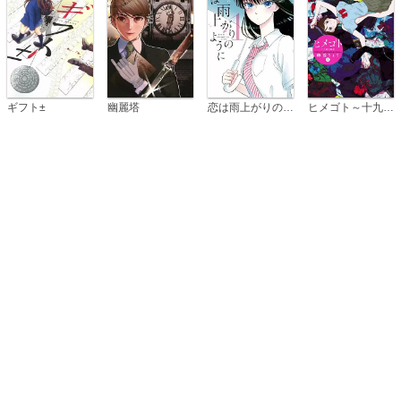
恋は雨上がりのように
ギフト±
幽麗塔
ヒメゴト～十九歳の制服～