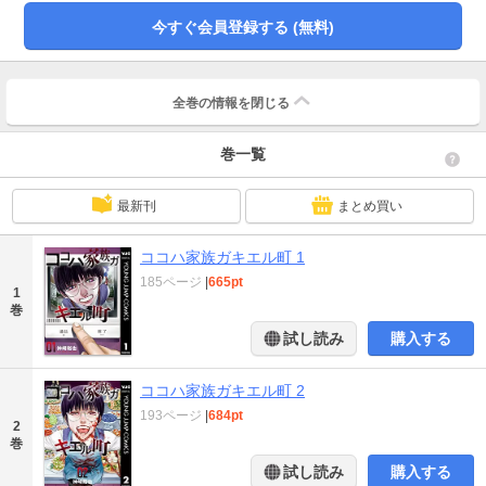
今すぐ会員登録する (無料)
全巻の情報を
閉じる
巻一覧
最新刊
まとめ買い
ココハ家族ガキエル町 1
185ページ
|
665pt
1
巻
試し読み
購入する
ココハ家族ガキエル町 2
193ページ
|
684pt
2
巻
試し読み
購入する