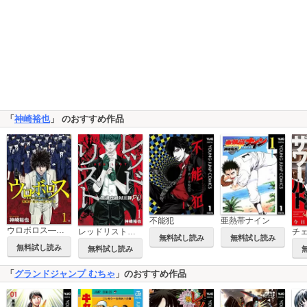
「
神崎裕也
」 のおすすめ作品
不能犯
亜熱帯ナイン
ウロボロス―警察ヲ裁クハ我ニアリ―
レッドリスト～警視庁組対三課PO～
無料試し読み
無料試し読み
無料試し読み
無料試し読み
「
グランドジャンプ むちゃ
」のおすすめ作品