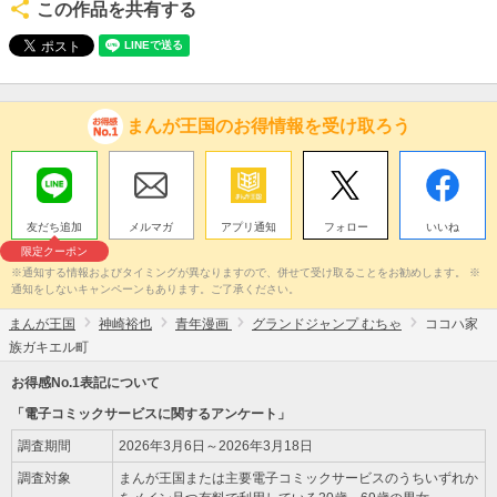
この作品を共有する
まんが王国のお得情報を受け取ろう
友だち追加
メルマガ
アプリ通知
フォロー
いいね
限定クーポン
※通知する情報およびタイミングが異なりますので、併せて受け取ることをお勧めします。 ※
通知をしないキャンペーンもあります。ご了承ください。
まんが王国
神崎裕也
青年漫画
グランドジャンプ むちゃ
ココハ家
族ガキエル町
お得感No.1表記について
「電子コミックサービスに関するアンケート」
調査期間
2026年3月6日～2026年3月18日
調査対象
まんが王国または主要電子コミックサービスのうちいずれか