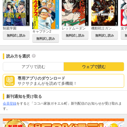
制裁学園
レッドムーダン
機動戦士ガンダム ラストホライズン
キャプテン2
無料試し読み
無料試し読み
無料試し読み
無料試し読み
読み方を選択
アプリで読む
ウェブで読む
専用アプリのダウンロード
サクサクまんがを読めて多機能！
新刊通知を受け取る
会員登録
をすると「ココハ家族ガキエル町」新刊配信のお知らせが受け取れま
す。