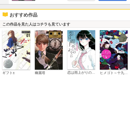
おすすめ作品
この作品を見た人はコチラも見ています
恋は雨上がりのように
ギフト±
幽麗塔
ヒメゴト～十九歳の制服～