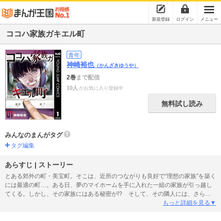
新規登録
ログイン
メニュー
ココハ家族ガキエル町
青年
神崎裕也
（かんざきゆうや）
2巻
まで配信
10人
がお気に入り登録中
無料試し読み
みんなのまんがタグ
タグ編集
あらすじ | ストーリー
とある郊外の町・美宝町。そこは、近所のつながりも良好で“理想の家族”を築く
には最適の町…。ある日、夢のマイホームを手に入れた一組の家族が引っ越し
てくる。しかし、その家族にはある秘密が!? そして、その隣人には、さらな
る猟奇的な秘密があり…!?
もっと詳細を見る▼