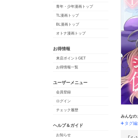
青年・少年漫画トップ
TL漫画トップ
BL漫画トップ
オトナ漫画トップ
お得情報
来店ポイントGET
お得情報一覧
ユーザーメニュー
会員登録
ログイン
チェック履歴
みんなの
タグ編
ヘルプ＆ガイド
お知らせ