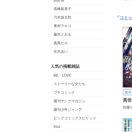
高野苺
高橋留美子
乃木坂太郎
「
コミッ
東村アキコ
藤沢とおる
真島ヒロ
矢沢あい
人気の掲載雑誌
BE・LOVE
ストーリーな女たち
青年
プチコミック
異世
週刊ヤングマガジン
佐藤
週刊少年ジャンプ
ビッグコミックスピリッツ
Kiss