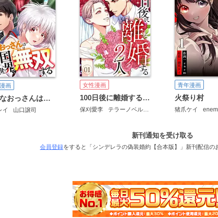
女性漫画
青年漫画
漫画
100日後に離婚する2人
火祭り村
病弱なおっさんは戦国異世界で無双する
保刈愛李
テラーノベル
阿井
猪爪ケイ
enem
レイ
山口譲司
新刊通知を受け取る
会員登録
をすると「シンデレラの偽装婚約【合本版】」新刊配信の