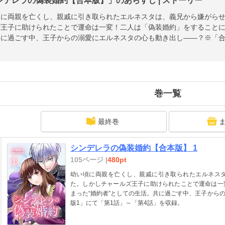
ンデレラの偽装婚約【合本版】」のあらすじ | ストーリー
頃に両親を亡くし、親戚に引き取られたエルネスタは、義兄から嫌がら
王子に助けられたことで運命は一変！二人は「偽装婚約」をすることに
に過ごす中、王子からの溺愛にエルネスタの心も動き出し――？※「合
巻一覧
最終巻
シンデレラの偽装婚約【合本版】 1
105ページ |
480pt
幼い頃に両親を亡くし、親戚に引き取られたエルネス
た。しかしチャールズ王子に助けられたことで運命は一
まった“婚約者”としての生活。共に過ごす中、王子から
版1」にて「第1話」～「第4話」を収録。