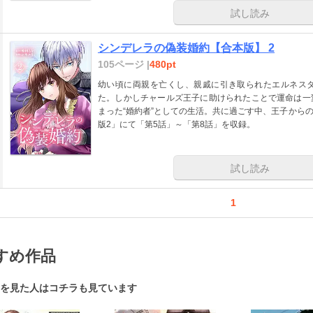
試し読み
シンデレラの偽装婚約【合本版】 2
105ページ |
480pt
幼い頃に両親を亡くし、親戚に引き取られたエルネス
た。しかしチャールズ王子に助けられたことで運命は一
まった“婚約者”としての生活。共に過ごす中、王子から
版2」にて「第5話」～「第8話」を収録。
試し読み
1
すめ作品
を見た人はコチラも見ています