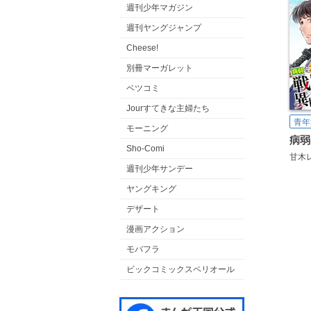
週刊少年マガジン
週刊ヤングジャンプ
Cheese!
別冊マーガレット
ベツコミ
Jourすてきな主婦たち
青年
モーニング
Sho-Comi
甘木
週刊少年サンデー
ヤングキング
デザート
漫画アクション
モバフラ
ビックコミックスペリオール