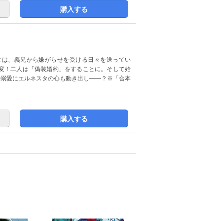
購入する
タは、義兄から嫌がらせを受ける日々を送ってい
変！二人は「偽装婚約」をすることに。そして始
の溺愛にエルネスタの心も動き出し――？※「合本
購入する