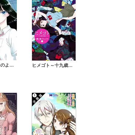
恋は雨上がりのように
ヒメゴト～十九歳の制服～