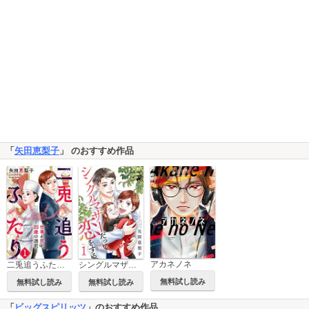
「
矢田恵梨子
」 のおすすめ作品
アカネノネ
二兎追うふたり～仕事か恋か、35歳の選択～
シングルマザーだって恋をする
無料試し読み
無料試し読み
無料試し読み
「
ビッグスピリッツ
」のおすすめ作品