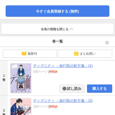
がいた。後悔のない人生とは、幸福な死とは、終末期医療のあるべき姿とは
――？人間の尊厳を問う、令和の医療を穿つ物語、堂々開幕！
今すぐ会員登録する (無料)
全巻の情報を
閉じる
巻一覧
最新刊
まとめ買い
ディグニティ －旅行医の処方箋－(1)
200ページ
|
690pt
1
巻
試し読み
購入する
ディグニティ －旅行医の処方箋－(2)
184ページ
|
690pt
2
巻