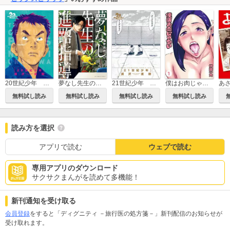
夢なし先生の進路指導
僕はお肉じゃない
あ
20世紀少年 完全版 デジタル Ver.
21世紀少年 完全版 デジタル Ver.
無料試し読み
無料試し読み
無料試し読み
無料試し読み
読み方を選択
アプリで読む
ウェブで読む
専用アプリのダウンロード
サクサクまんがを読めて多機能！
新刊通知を受け取る
会員登録
をすると「ディグニティ －旅行医の処方箋－」新刊配信のお知らせが
受け取れます。