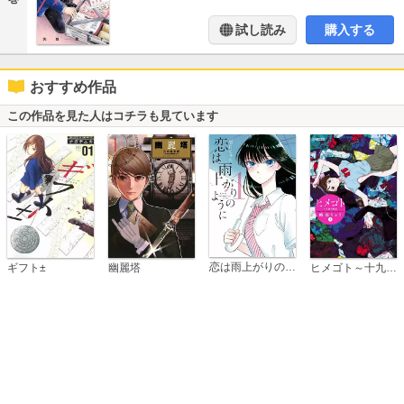
試し読み
購入する
おすすめ作品
この作品を見た人はコチラも見ています
恋は雨上がりのように
ギフト±
幽麗塔
ヒメゴト～十九歳の制服～