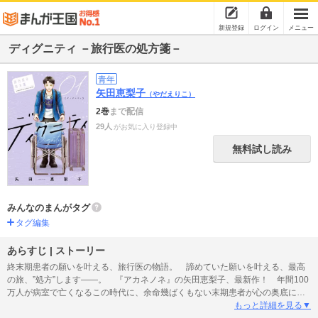
新規登録
ログイン
メニュー
ディグニティ －旅行医の処方箋－
青年
矢田恵梨子
（やだえりこ）
2巻
まで配信
29人
がお気に入り登録中
無料試し読み
みんなのまんがタグ
タグ編集
あらすじ | ストーリー
終末期患者の願いを叶える、旅行医の物語。 諦めていた願いを叶える、最高
の旅、”処方”します――。 『アカネノネ』の矢田恵梨子、最新作！ 年間100
万人が病室で亡くなるこの時代に、余命幾ばくもない末期患者が心の奥底に閉
じ込めた最後の願いを叶えるために、病気を治すのではなく”旅を処方する”医師
もっと詳細を見る▼