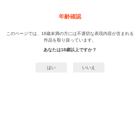
新規登録
ログイン
メニュー
年齢確認
童貞オタクとのセックスがいいはずがない 【電子限定特典
付き】
このページでは、18歳未満の方には不適切な表現内容が含まれる
作品を取り扱っています。
BL
U
（ゆう）
あなたは18歳以上ですか？
1巻
まで配信
74人
がお気に入り登録中
はい
いいえ
無料試し読み
みんなのまんがタグ
ノンケ攻め
ヤンキー受け
ノンケ受け
セフレ
寮
タグ編集
あらすじ | ストーリー
経済学部に通う寮暮らしの三津谷誠。同室相手が入院したためオタク趣味全開
で楽しく一人部屋生活をしていたが、新しく同室になった速水健は、性格も見
た目も真逆なチャラ男タイプ!!共通点のない性格と迷惑行為ばかりの生活環境に