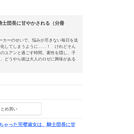
騎士団長に甘やかされる（分冊
ーカーのせいで、悩みが尽きない毎日を送
変化してしまうように……！ けれどそん
長のユアンと過ごす時間。素性を隠し、子
も、どうやら彼は大人のロゼに興味がある
まとめ買い
ちゃった完璧淑女は、騎士団長に甘