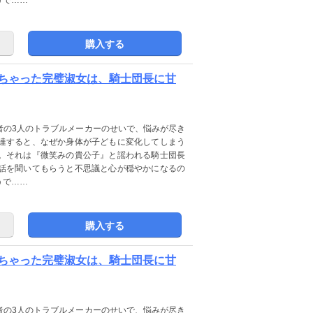
購入する
ちゃった完璧淑女は、騎士団長に甘
者の3人のトラブルメーカーのせいで、悩みが尽き
達すると、なぜか身体が子どもに変化してしまう
。それは『微笑みの貴公子』と謡われる騎士団長
話を聞いてもらうと不思議と心が穏やかになるの
うで……
購入する
ちゃった完璧淑女は、騎士団長に甘
者の3人のトラブルメーカーのせいで、悩みが尽き