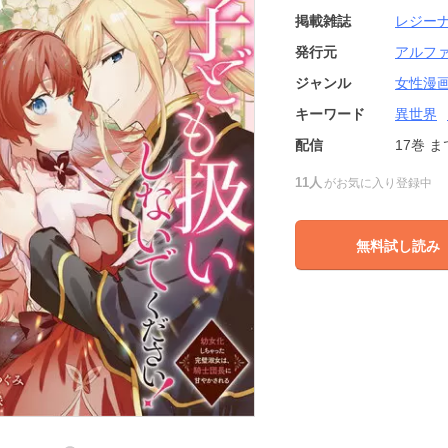
掲載雑誌
レジーナ
発行元
アルフ
ジャンル
女性漫
キーワード
異世界
配信
17巻
ま
11人
がお気に入り登録中
無料試し読み