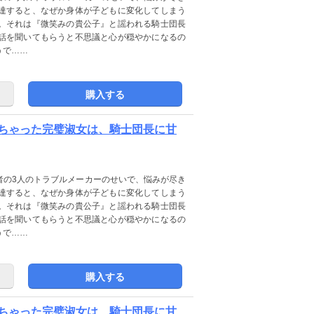
達すると、なぜか身体が子どもに変化してしまう
。それは『微笑みの貴公子』と謡われる騎士団長
話を聞いてもらうと不思議と心が穏やかになるの
うで……
購入する
ちゃった完璧淑女は、騎士団長に甘
者の3人のトラブルメーカーのせいで、悩みが尽き
達すると、なぜか身体が子どもに変化してしまう
。それは『微笑みの貴公子』と謡われる騎士団長
話を聞いてもらうと不思議と心が穏やかになるの
うで……
購入する
ちゃった完璧淑女は、騎士団長に甘