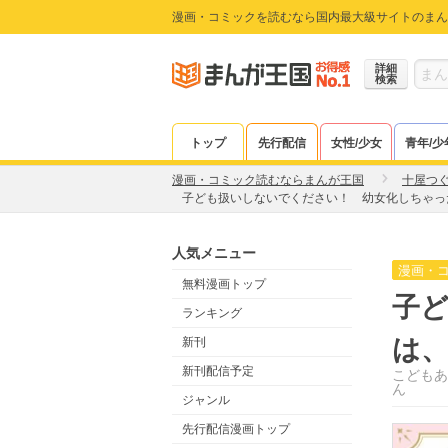
漫画・コミックを読むなら国内最大級サイトのまん
詳細
検索
トップ
先行配信
女性/少女
青年/少
漫画・コミック読むならまんが王国
十屋つ
子ども扱いしないでください！ 幼女化しちゃっ
人気メニュー
漫画・
無料漫画トップ
子
ランキング
は
新刊
新刊配信予定
こどもあ
ん
ジャンル
先行配信漫画トップ