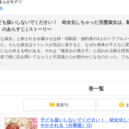
まんがタグ
集
ども扱いしないでください！ 幼女化しちゃった完璧淑女は、
」のあらすじ | ストーリー
璧な淑女』と称される令嬢ロゼは姉・幼馴染・婚約者の3人のトラブルメ
いた。そんな彼女はストレスが頂点に達すると、なぜか身体が子どもに
ゼにも心休まる時がある。それは『微笑みの貴公子』と謡われる騎士団
の姿で彼に話を聞いてもらうと不思議と心が穏やかになるのだった。で
で……
巻一覧
最新刊
子ども扱いしないでください！ 幼女化し
やかされる（分冊版）(1)