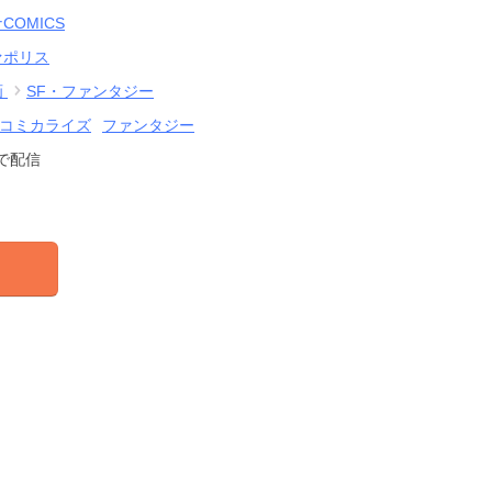
COMICS
ァポリス
画
SF・ファンタジー
コミカライズ
ファンタジー
で配信