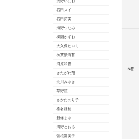
浅野いにお
石田スイ
石田拓実
海野つなみ
楳図かずお
大久保ヒロミ
御茶漬海苔
河原和音
5巻
きたがわ翔
北川みゆき
草野誼
さかたのり子
椎名軽穂
新條まゆ
清野とおる
曽根富美子