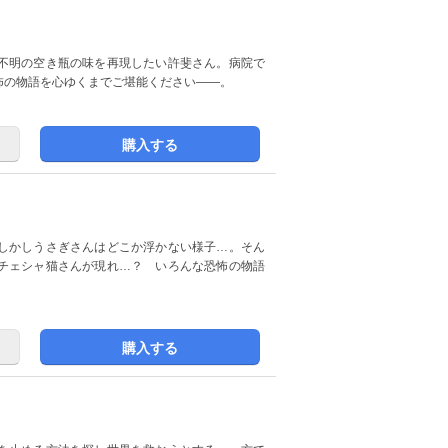
不明の空き瓶の味を再現したい許斐さん。病院で
怖の物語を心ゆくまでご堪能ください――。
購入する
しかしうさぎさんはどこか浮かない様子…。そん
チェシャ猫さんが現れ…？ いろんな恐怖の物語
購入する