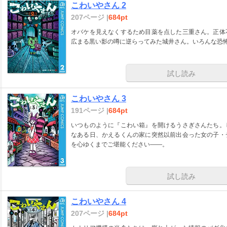
こわいやさん 2
207ページ |
684pt
オバケを見えなくするため目薬を点した三重さん。正体
広まる黒い影の噂に逆らってみた城井さん。いろんな恐
試し読み
こわいやさん 3
191ページ |
684pt
いつものように『こわい箱』を開けるうさぎさんたち。
なある日、かえるくんの家に突然以前出会った女の子・
を心ゆくまでご堪能ください――。
試し読み
こわいやさん 4
207ページ |
684pt