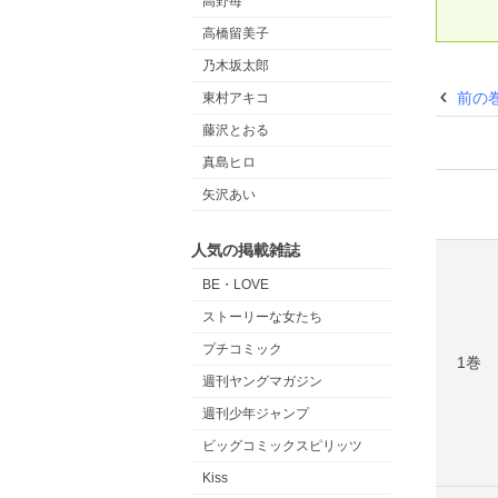
高野苺
高橋留美子
乃木坂太郎
前の
東村アキコ
藤沢とおる
真島ヒロ
矢沢あい
人気の掲載雑誌
BE・LOVE
ストーリーな女たち
プチコミック
1巻
週刊ヤングマガジン
週刊少年ジャンプ
ビッグコミックスピリッツ
Kiss