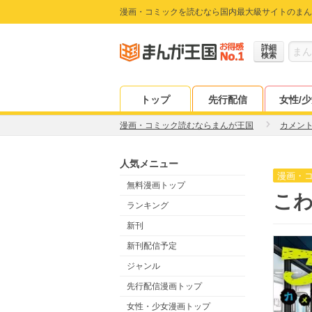
漫画・コミックを読むなら国内最大級サイトのまん
詳細
検索
トップ
先行配信
女性/
漫画・コミック読むならまんが王国
カメン
人気メニュー
漫画・
無料漫画トップ
こわ
ランキング
新刊
新刊配信予定
ジャンル
先行配信漫画トップ
女性・少女漫画トップ