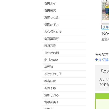
石田スイ
石田拓実
海野つなみ
楳図かずお
少年
大久保ヒロミ
おか
御茶漬海苔
渡部
河原和音
きたがわ翔
みんなの
タグ編
北川みゆき
草野誼
「こ
さかたのり子
カナ
椎名軽穂
を守
新條まゆ
清野とおる
曽根富美子