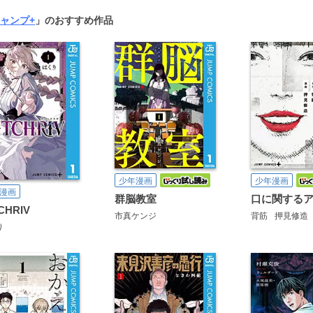
ャンプ+
」のおすすめ作品
少年漫画
少年漫画
漫画
群脳教室
CHRIV
市真ケンジ
背筋
押見修造
り