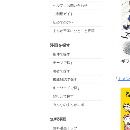
ヘルプ／お問い合わせ
ご利用ガイド
初めての方へ
まんが王国にひとこと投稿
漫画を探す
条件で探す
ギフ
テーマで探す
著者で探す
「
カメン
掲載雑誌で探す
キーワードで探す
発行元で探す
みんなのまんがレポ
無料漫画
無料漫画トップ