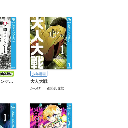
少年漫画
口に関するアンケート
大人大戦
かっぴー
都築真佐秋