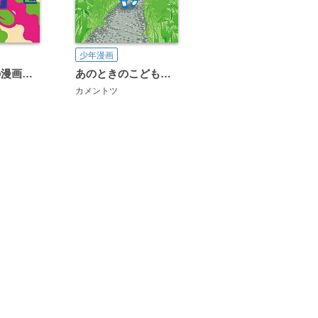
少年漫画
カメントツの漫画ならず道
あのときのこどもさん
カメントツ