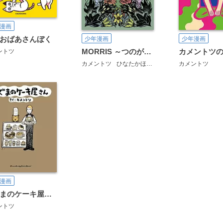
漫画
おばあさんぼく
少年漫画
少年漫画
MORRIS ～つのがはえた猫の冒険～
ントツ
カメントツ
ひなたかほり
MEDICOMTOY
カメントツ
漫画
こぐまのケーキ屋さん
ントツ