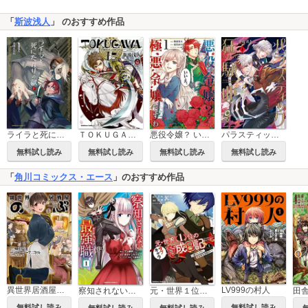
「
斯波浅人
」 のおすすめ作品
ライラと死にたがりの獣
ＴＯＫＵＧＡＷＡ １５
悪役令嬢？ いいえ、極悪令嬢ですわ
パラスティック狂騒曲
無料試し読み
無料試し読み
無料試し読み
無料試し読み
「
角川コミックス・エース
」のおすすめ作品
異世界居酒屋「のぶ」
LV999の村人
察知されない最強職
元・世界１位のサブキャラ育成日記 ～廃プレイヤー、異世界を攻略中！～
無料試し読み
無料試し読み
無料試し読み
無料試し読み