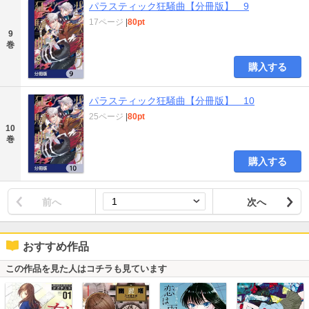
パラスティック狂騒曲【分冊版】 9
17ページ
|
80pt
9
巻
購入する
パラスティック狂騒曲【分冊版】 10
25ページ
|
80pt
10
巻
購入する
前へ
次へ
おすすめ作品
この作品を見た人はコチラも見ています