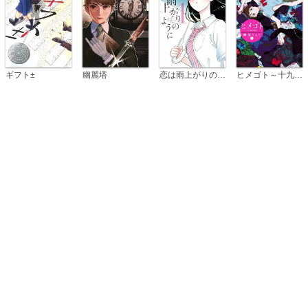
恋は雨上がりのように
ギフト±
幽麗塔
ヒメゴト～十九歳の制服～