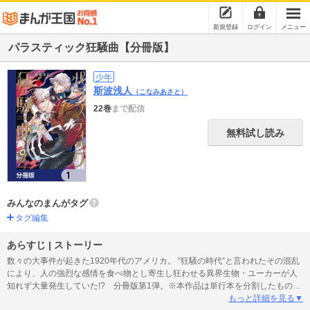
新規登録
ログイン
メニュー
パラスティック狂騒曲【分冊版】
少年
斯波浅人
（こなみあさと）
22巻
まで配信
無料試し読み
みんなのまんがタグ
タグ編集
あらすじ | ストーリー
数々の大事件が起きた1920年代のアメリカ。 “狂騒の時代”と言われたその混乱
により、人の強烈な感情を食べ物とし寄生し狂わせる異界生物・ユーカーが人
知れず大量発生していた!? 分冊版第1弾。※本作品は単行本を分割したもの
で、本編内容は同一のものとなります。重複購入にご注意ください。
もっと詳細を見る▼