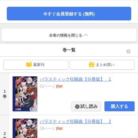
今すぐ会員登録する (無料)
全巻の情報を
閉じる
巻一覧
最新刊
まとめ買い
パラスティック狂騒曲【分冊版】 1
21ページ
|
0pt
1
巻
試し読み
購入する
パラスティック狂騒曲【分冊版】 2
19ページ
|
0pt
2