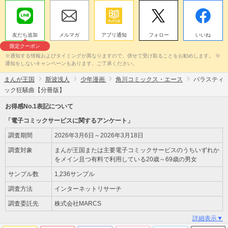
友だち追加
メルマガ
アプリ通知
フォロー
いいね
限定クーポン
※通知する情報およびタイミングが異なりますので、併せて受け取ることをお勧めします。 ※
通知をしないキャンペーンもあります。ご了承ください。
まんが王国
斯波浅人
少年漫画
角川コミックス・エース
パラスティ
ック狂騒曲【分冊版】
お得感No.1表記について
「電子コミックサービスに関するアンケート」
調査期間
2026年3月6日～2026年3月18日
調査対象
まんが王国または主要電子コミックサービスのうちいずれか
をメイン且つ有料で利用している20歳～69歳の男女
サンプル数
1,236サンプル
調査方法
インターネットリサーチ
調査委託先
株式会社MARCS
詳細表示▼