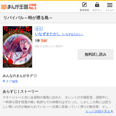
新規登録
ログイン
メニュー
リバイバル～時が遡る島～
青年
いなずまたかし
（いなずまたかし）
3巻
完結
4人
がお気に入り登録中
無料試し読み
みんなのまんがタグ
タグ編集
あらすじ | ストーリー
マネージャーと共に会員制の孤島に訪れた、タレントの大槻彩音。謹慎中に、
一時身を隠す程度の軽い気持ちでの休暇のはずだった。しかしこの島には恐ろ
しい呪いの力が秘められていた――次第に若返っていく周りの観光客、そして
自分自身も若返り...。脱出不可能な孤島で、生きとし生けるものすべてに驚異
もっと詳細を見る▼