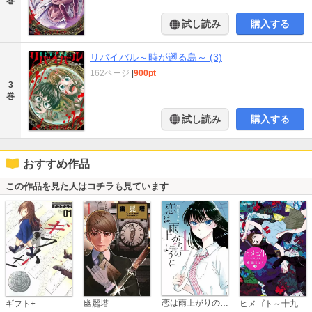
巻
試し読み
購入する
リバイバル～時が遡る島～ (3)
162ページ
|
900pt
3
巻
試し読み
購入する
おすすめ作品
この作品を見た人はコチラも見ています
恋は雨上がりのように
ギフト±
幽麗塔
ヒメゴト～十九歳の制服～