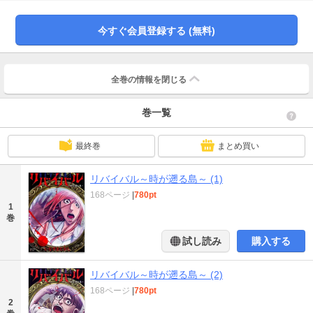
の変化が起こるサバイバルホラー開幕!!★単行本カバー下画像収録★
今すぐ会員登録する (無料)
全巻の情報を
閉じる
巻一覧
最終巻
まとめ買い
リバイバル～時が遡る島～ (1)
168ページ
|
780pt
1
巻
試し読み
購入する
リバイバル～時が遡る島～ (2)
168ページ
|
780pt
2