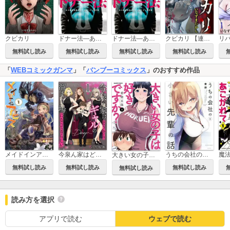
クビカリ
ドナー法―ある臓器移植コーディネーターの記録―
ドナー法―ある臓器移植コーディネーターの記録―【分冊版】
クビカリ 【連載版】
無料試し読み
無料試し読み
無料試し読み
無料試し読み
「
WEBコミックガンマ
」「
バンブーコミックス
」のおすすめ作品
今泉ん家はどうやらギャルの溜まり場になってるらしい～DEEP～
メイドインアビス
うちの会社の小さい先輩の話
大きい女の子は好きですか?
無料試し読み
無料試し読み
無料試し読み
無料試し読み
読み方を選択
アプリで読む
ウェブで読む