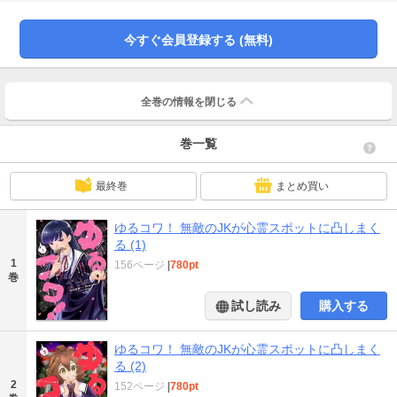
★単行本カバー下画像収録★電子版は連載時のカラーを収録しております！
今すぐ会員登録する (無料)
全巻の情報を
閉じる
巻一覧
最終巻
まとめ買い
ゆるコワ！ 無敵のJKが心霊スポットに凸しまく
る (1)
1
156ページ
|
780pt
巻
試し読み
購入する
ゆるコワ！ 無敵のJKが心霊スポットに凸しまく
る (2)
2
152ページ
|
780pt