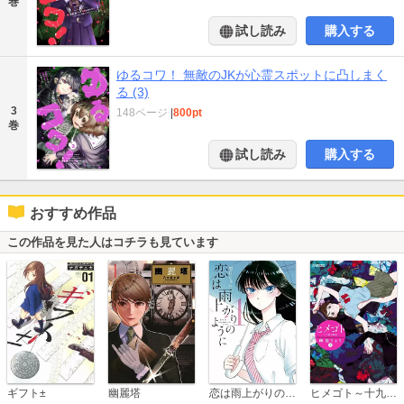
巻
試し読み
購入する
ゆるコワ！ 無敵のJKが心霊スポットに凸しまく
る (3)
3
148ページ
|
800pt
巻
試し読み
購入する
おすすめ作品
この作品を見た人はコチラも見ています
恋は雨上がりのように
ギフト±
幽麗塔
ヒメゴト～十九歳の制服～