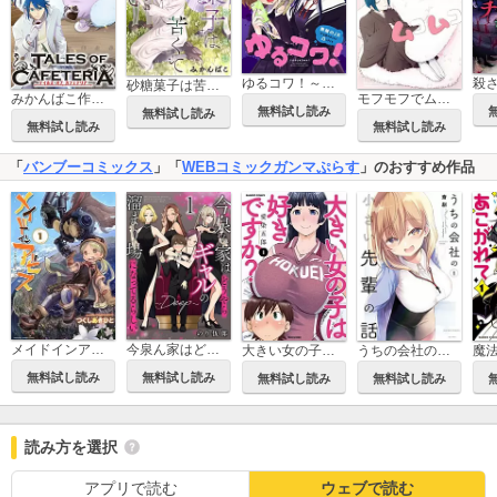
ゆるコワ！～無敵のJKが心霊スポットに凸しまくる～ 【連載版】
砂糖菓子は苦くてもろい［1話売り］
みかんばこ作品集「テイルズ オブ カフェテリア」
モフモフでムコムコ
無料試し読み
無料試し読み
無料試し読み
無料試し読み
「
バンブーコミックス
」「
WEBコミックガンマぷらす
」のおすすめ作品
今泉ん家はどうやらギャルの溜まり場になってるらしい～DEEP～
メイドインアビス
うちの会社の小さい先輩の話
大きい女の子は好きですか?
無料試し読み
無料試し読み
無料試し読み
無料試し読み
読み方を選択
アプリで読む
ウェブで読む