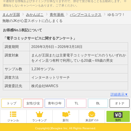
※通知する情報およびタイミングが異なりますので、併せて受け取ることをお勧めします。 ※
通知をしないキャンペーンもあります。ご了承ください。
まんが王国
みかんばこ
青年漫画
バンブーコミックス
ゆるコワ！
無敵のJKが心霊スポットに凸しまくる
お得感No.1表記について
「電子コミックサービスに関するアンケート」
調査期間
2026年3月6日～2026年3月18日
調査対象
まんが王国または主要電子コミックサービスのうちいずれか
をメイン且つ有料で利用している20歳～69歳の男女
サンプル数
1,236サンプル
調査方法
インターネットリサーチ
調査委託先
株式会社MARCS
詳細表示▼
トップ
女性/少女
青年/少年
TL
BL
オトナ
無料
ジャンル
ランキング
新刊
来店ﾎﾟｲﾝﾄ
Copyright(c)Beaglee Inc. All Rights Reserved.