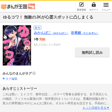
新規登録
ログイン
メニュー
ゆるコワ！ 無敵のJKが心霊スポットに凸しまくる
青年
みかんばこ
谷尾銀
（みかんばこ）
（たにおぎん）
3巻
完結
4人
がお気に入り登録中
無料試し読み
みんなのまんがタグ
タグ編集
あらすじ | ストーリー
これは呪い、ヒトコワ、都市伝説……ホラーで青春を謳歌する、女子高生たち
の物語。フィジカル最強のJK・桜井梨沙(さくらいりさ)は、悪魔的頭脳を持つ
美人の茅野循(かやのじゅん)に誘われ、オカルト研究会を設立する。手始めに廃
病院に向かう梨沙と循。だがそんな2人に、危険な男たちの魔の手が迫る――。
もっと詳細を見る▼