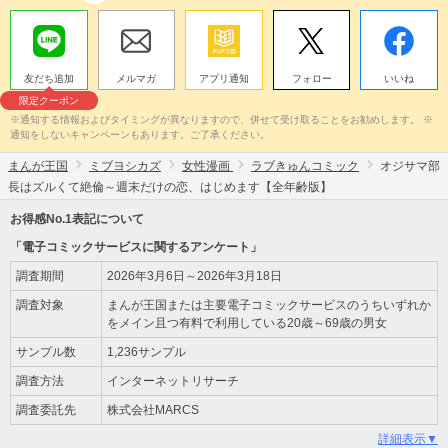
友だち追加
メルマガ
アプリ通知
フォロー
いいね
限定クーポン
※通知する情報およびタイミングが異なりますので、併せて受け取ることをお勧めします。 ※
通知をしないキャンペーンもあります。ご了承ください。
まんが王国
ミブヨシカズ
女性漫画
ラブきゅんコミック
オジサマ部
長はズルくて絶倫～週末だけの恋、はじめます【全年齢版】
お得感No.1表記について
「電子コミックサービスに関するアンケート」
調査期間
2026年3月6日～2026年3月18日
調査対象
まんが王国または主要電子コミックサービスのうちいずれか
をメイン且つ有料で利用している20歳～69歳の男女
サンプル数
1,236サンプル
調査方法
インターネットリサーチ
調査委託先
株式会社MARCS
詳細表示▼