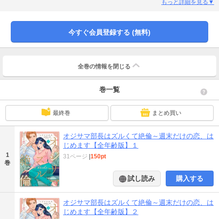
長。この気持ちは憧れだと思っていたけど、部長のことを知れば知るほど想い
もっと詳細を見る▼
は膨らみ…「好きです」つい勢いで告白!? すると部長が豹変して――「君が思
うより、僕は優しくないよ」18歳年上とは思えない激しい腰使いに…イったの
に、またイっちゃうっ…！【※この作品は「オジサマ部長はズルくて絶倫～週
今すぐ会員登録する (無料)
末だけの恋、はじめます」の一部表現を抑えた『全年齢版』です。重複購入に
ご注意ください。】
全巻の情報を
閉じる
巻一覧
最終巻
まとめ買い
オジサマ部長はズルくて絶倫～週末だけの恋、は
じめます【全年齢版】１
1
31ページ
|
150pt
巻
試し読み
購入する
オジサマ部長はズルくて絶倫～週末だけの恋、は
じめます【全年齢版】２