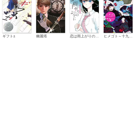
恋は雨上がりのように
ギフト±
幽麗塔
ヒメゴト～十九歳の制服～