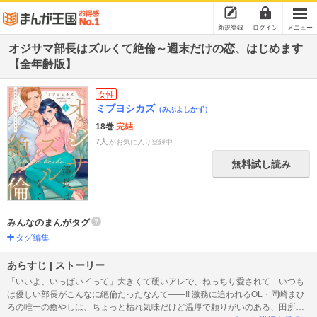
新規登録
ログイン
メニュー
オジサマ部長はズルくて絶倫～週末だけの恋、はじめます
【全年齢版】
女性
ミブヨシカズ
（みぶよしかず）
18巻
完結
7人
がお気に入り登録中
無料試し読み
みんなのまんがタグ
タグ編集
あらすじ | ストーリー
「いいよ、いっぱいイって」大きくて硬いアレで、ねっちり愛されて…いつも
は優しい部長がこんなに絶倫だったなんて――!! 激務に追われるOL・岡崎まひ
ろの唯一の癒やしは、ちょっと枯れ気味だけど温厚で頼りがいのある、田所部