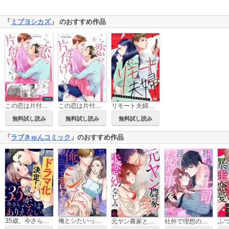
「
ミブヨシカズ
」 のおすすめ作品
この恋は片付けられません。～苦手な上司はほっとけない!?【完全版】
この恋は片付けられません。～苦手な上司はほっとけない！？
リモート夫婦～私たちは今日も背中で会話する
無料試し読み
無料試し読み
無料試し読み
「
ラブきゅんコミック
」のおすすめ作品
35歳、今さら恋とかありえない【全年齢版】
俺とシたいって言わせたい～バツイチ同級生と貪る夜～【全年齢版】
元ヤン農家と失恋幼なじみ【全年齢版・タテヨミ】
社外で理想の上司と淫らな秘め事【全年齢版】