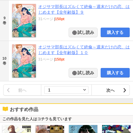
オジサマ部長はズルくて絶倫～週末だけの恋、は
じめます【全年齢版】９
9
31ページ
|
150pt
巻
試し読み
購入する
オジサマ部長はズルくて絶倫～週末だけの恋、は
じめます【全年齢版】１０
10
31ページ
|
150pt
巻
試し読み
購入する
前へ
次へ
おすすめ作品
この作品を見た人はコチラも見ています