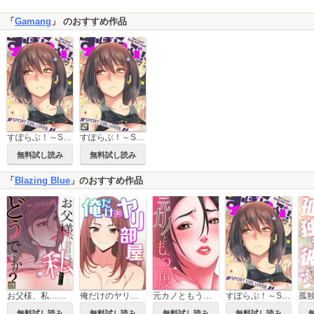
「
Gamang
」 のおすすめ作品
すぽらぶ！～SPORT GIRL LOVER
すぽらぶ！～SPORT GIRL LOVER【全年齢版】
無料試し読み
無料試し読み
「
Blazing Blue
」のおすすめ作品
お父様、私…どうですか？【タテヨミ】
俺だけのヤリ部屋
元カノともう一度
すぽらぶ！～SPORT GIRL LOVER
孤
無料試し読み
無料試し読み
無料試し読み
無料試し読み