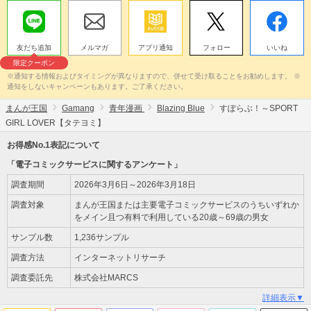
友だち追加
メルマガ
アプリ通知
フォロー
いいね
限定クーポン
※通知する情報およびタイミングが異なりますので、併せて受け取ることをお勧めします。 ※
通知をしないキャンペーンもあります。ご了承ください。
まんが王国
Gamang
青年漫画
Blazing Blue
すぽらぶ！～SPORT
GIRL LOVER【タテヨミ】
お得感No.1表記について
「電子コミックサービスに関するアンケート」
調査期間
2026年3月6日～2026年3月18日
調査対象
まんが王国または主要電子コミックサービスのうちいずれか
をメイン且つ有料で利用している20歳～69歳の男女
サンプル数
1,236サンプル
調査方法
インターネットリサーチ
調査委託先
株式会社MARCS
詳細表示▼