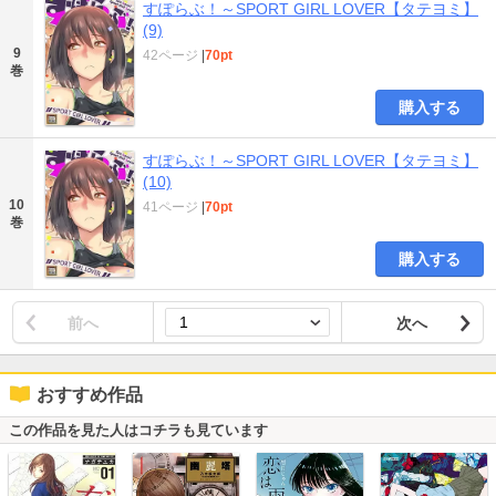
すぽらぶ！～SPORT GIRL LOVER【タテヨミ】
(9)
9
42ページ
|
70pt
巻
購入する
すぽらぶ！～SPORT GIRL LOVER【タテヨミ】
(10)
10
41ページ
|
70pt
巻
購入する
前へ
次へ
おすすめ作品
この作品を見た人はコチラも見ています