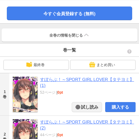
今すぐ会員登録する (無料)
全巻の情報を
閉じる
巻一覧
最終巻
まとめ買い
すぽらぶ！～SPORT GIRL LOVER【タテヨミ】
(1)
1
52ページ
|
0pt
巻
試し読み
購入する
すぽらぶ！～SPORT GIRL LOVER【タテヨミ】
(2)
2
44ページ
|
0pt