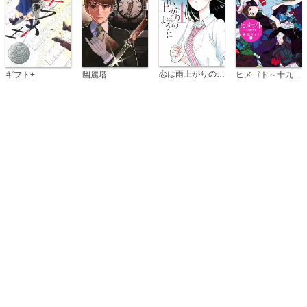
恋は雨上がりのように
ギフト±
幽麗塔
ヒメゴト～十九歳の制服～