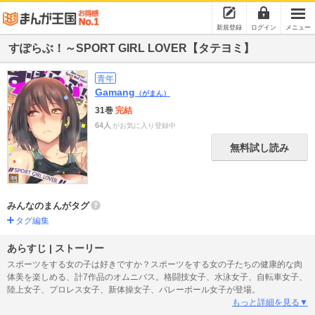
新規登録
ログイン
メニュー
すぽらぶ！～SPORT GIRL LOVER【タテヨミ】
青年
Gamang
（がまん）
31巻
完結
64人
がお気に入り登録中
無料試し読み
みんなのまんがタグ
タグ編集
あらすじ | ストーリー
スポーツをする女の子は好きですか？スポーツをする女の子たちの健康的な肉
体美を楽しめる、計7作品のオムニバス。格闘技女子、水泳女子、自転車女子、
陸上女子、プロレス女子、新体操女子、バレーボール女子が登場。
もっと詳細を見る▼