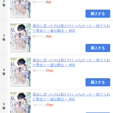
2
83ページ
|
0pt
巻
購入する
過去に戻ったのは私だけじゃなかった～捨てられ
た聖女と一途な騎士～ #03
3
85ページ
|
0pt
巻
購入する
過去に戻ったのは私だけじゃなかった～捨てられ
た聖女と一途な騎士～ #04
4
96ページ
|
70pt
巻
購入する
過去に戻ったのは私だけじゃなかった～捨てられ
た聖女と一途な騎士～ #05
5
78ページ
|
70pt
巻