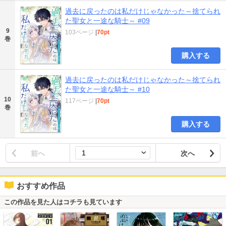
過去に戻ったのは私だけじゃなかった～捨てられ
た聖女と一途な騎士～ #09
9
103ページ
|
70pt
巻
購入する
過去に戻ったのは私だけじゃなかった～捨てられ
た聖女と一途な騎士～ #10
10
117ページ
|
70pt
巻
購入する
前へ
次へ
おすすめ作品
この作品を見た人はコチラも見ています