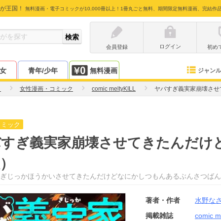
が王国！
無料漫画・電子コミックが10,000冊以上！1冊丸ごと無料、期間限定無料漫画、完結作
ログイン
会員登録
初め
少女
青年/少年
無料漫画
ジャン
さ
女性漫画・コミック
comic meltyKILL
ヤバすぎ義実家崩壊させ
コミック
バすぎ義実家崩壊させてきたんだけ
）
ぎじっかほうかいさせてきたんだけどなにかしつもんあるぶんさつばん
著者・作者
水野な
掲載雑誌
comic m