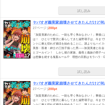
るため、義実家VS嫁の仁義なきバトル開始！ ※この作品は「com
す。重複購入にご注意ください。
試し読み
ヤバすぎ義実家崩壊させてきたんだけど何
27ページ |
200pt
「加賀美家のために、一刻も早く孕みなさい！」事後に
は！ ひとりで贅沢に暮らしてきた遠野萌子は、今まで
ントに耐え切れず婚活を始めることに。誰よりもハイス
美形・医者・紳士の三拍子揃った男――加賀美遼と出会
とゴールイン！ しかし彼の家族、義母と義妹の萌子へ
は想像を絶する鬼畜ルール!? 理想の旦那はモラハラ・
るため、義実家VS嫁の仁義なきバトル開始！ ※この作品は「com
す。重複購入にご注意ください。
試し読み
ヤバすぎ義実家崩壊させてきたんだけど何
27ページ |
200pt
「加賀美家のために、一刻も早く孕みなさい！」事後に
は！ ひとりで贅沢に暮らしてきた遠野萌子は、今まで
ントに耐え切れず婚活を始めることに。誰よりもハイス