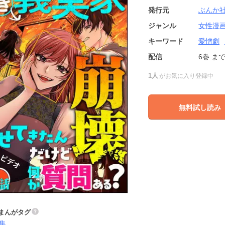
発行元
ぶんか
ジャンル
女性漫
キーワード
愛憎劇
配信
6巻
ま
1人
がお気に入り登録中
無料試し読み
まんがタグ
集