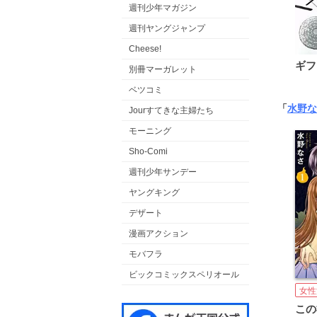
週刊少年マガジン
週刊ヤングジャンプ
Cheese!
ギフ
別冊マーガレット
ベツコミ
「
水野な
Jourすてきな主婦たち
モーニング
Sho-Comi
週刊少年サンデー
ヤングキング
デザート
漫画アクション
モバフラ
ビックコミックスペリオール
女性