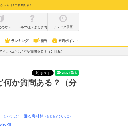
品から新刊まで多数配信！
チェック履歴
ての方へ
ヘルプ/よくある質問
ル
ランキング
新刊
来店ポイント
てきたんだけど何か質問ある？（分冊版）
ど何か質問ある？（分
さ
踊る毒林檎
（みずのなさ）
（おどるどくりんご）
eltyKILL