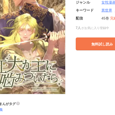
ジャンル
女性漫
キーワード
異世界
配信
45巻
完
7人
がお気に入り登録中
無料試し読み
まんがタグ
集