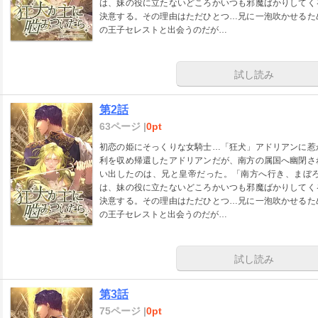
は、妹の役に立たないどころかいつも邪魔ばかりしてく
決意する。その理由はただひとつ…兄に一泡吹かせるた
の王子セレストと出会うのだが…
試し読み
第2話
63ページ |
0pt
初恋の姫にそっくりな女騎士…「狂犬」アドリアンに惹
利を収め帰還したアドリアンだが、南方の属国へ幽閉さ
い出したのは、兄と皇帝だった。「南方へ行き、まぼ
は、妹の役に立たないどころかいつも邪魔ばかりしてく
決意する。その理由はただひとつ…兄に一泡吹かせるた
の王子セレストと出会うのだが…
試し読み
第3話
75ページ |
0pt