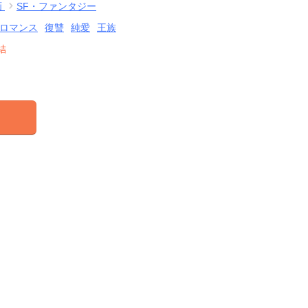
画
SF・ファンタジー
ロマンス
復讐
純愛
王族
結