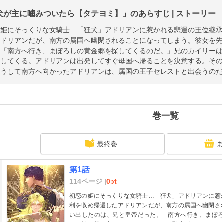
犬が主に噛みついたら【タテヨミ】」のあらすじ | ストーリー
の姫にそっくりな女騎士…「狂犬」アドリアンに惹かれる悲運の王位継
アドリアンだが、南方の属国へ幽閉されることになってしまう。彼女を
。「南方へ行き、まぼろしの黄金郷を探してくるのだ。」兄のカイリー
りしてくる。アドリアンは出発してすぐ母国へ帰ることを決意する。そ
こうして南方へ向かったアドリアンは、属国の王子セレストと出会うの
巻一覧
最終巻
第1話
114ページ |
0pt
初恋の姫にそっくりな女騎士…「狂犬」アドリアンに惹
利を収め帰還したアドリアンだが、南方の属国へ幽閉さ
い出したのは、兄と皇帝だった。「南方へ行き、まぼ