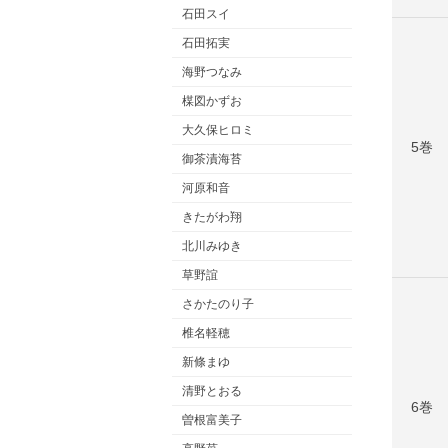
石田スイ
石田拓実
海野つなみ
楳図かずお
大久保ヒロミ
5巻
御茶漬海苔
河原和音
きたがわ翔
北川みゆき
草野誼
さかたのり子
椎名軽穂
新條まゆ
清野とおる
6巻
曽根富美子