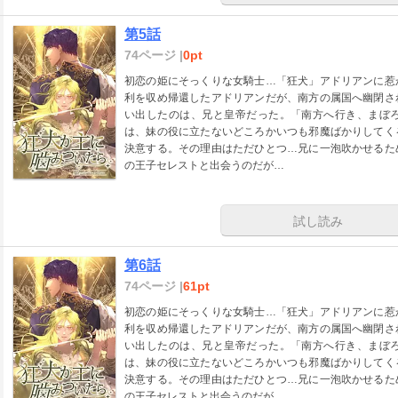
第5話
74ページ |
0pt
初恋の姫にそっくりな女騎士…「狂犬」アドリアンに惹
利を収め帰還したアドリアンだが、南方の属国へ幽閉さ
い出したのは、兄と皇帝だった。「南方へ行き、まぼ
は、妹の役に立たないどころかいつも邪魔ばかりしてく
決意する。その理由はただひとつ…兄に一泡吹かせるた
の王子セレストと出会うのだが…
試し読み
第6話
74ページ |
61pt
初恋の姫にそっくりな女騎士…「狂犬」アドリアンに惹
利を収め帰還したアドリアンだが、南方の属国へ幽閉さ
い出したのは、兄と皇帝だった。「南方へ行き、まぼ
は、妹の役に立たないどころかいつも邪魔ばかりしてく
決意する。その理由はただひとつ…兄に一泡吹かせるた
の王子セレストと出会うのだが…