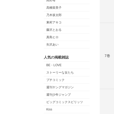
高野苺
高橋留美子
乃木坂太郎
東村アキコ
藤沢とおる
真島ヒロ
矢沢あい
7巻
人気の掲載雑誌
BE・LOVE
ストーリーな女たち
プチコミック
週刊ヤングマガジン
週刊少年ジャンプ
ビッグコミックスピリッツ
Kiss