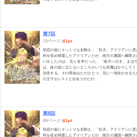
第7話
73ページ |
61pt
初恋の姫にそっくりな女騎士…「狂犬」アドリアンに惹
利を収め帰還したアドリアンだが、南方の属国へ幽閉さ
い出したのは、兄と皇帝だった。「南方へ行き、まぼ
は、妹の役に立たないどころかいつも邪魔ばかりしてく
決意する。その理由はただひとつ…兄に一泡吹かせるた
の王子セレストと出会うのだが…
第8話
89ページ |
61pt
初恋の姫にそっくりな女騎士…「狂犬」アドリアンに惹
利を収め帰還したアドリアンだが、南方の属国へ幽閉さ