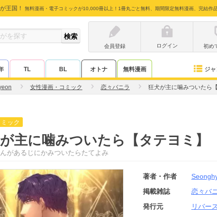
が王国！
無料漫画・電子コミックが10,000冊以上！1冊丸ごと無料、期間限定無料漫画、完結作
ログイン
会員登録
初め
ジャ
年
TL
BL
オトナ
無料漫画
yeon
女性漫画・コミック
恋々バニラ
狂犬が主に噛みついたら
コミック
犬が主に噛みついたら【タテヨミ】
んがあるじにかみついたらたてよみ
著者・作者
Seongh
掲載雑誌
恋々バ
発行元
リバー