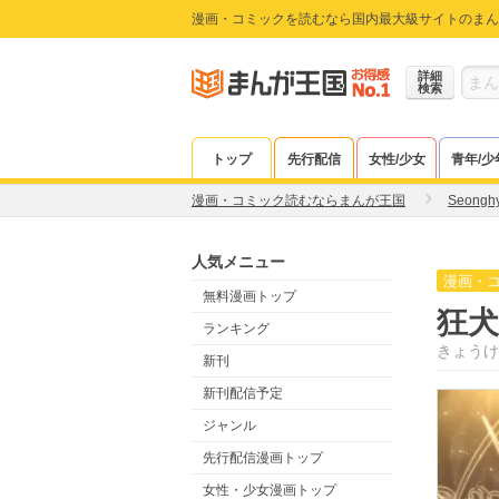
漫画・コミックを読むなら国内最大級サイトのまん
詳細
検索
トップ
先行配信
女性/少女
青年/少
漫画・コミック読むならまんが王国
Seongh
人気メニュー
漫画・
無料漫画トップ
狂
ランキング
きょうけ
新刊
新刊配信予定
ジャンル
先行配信漫画トップ
女性・少女漫画トップ