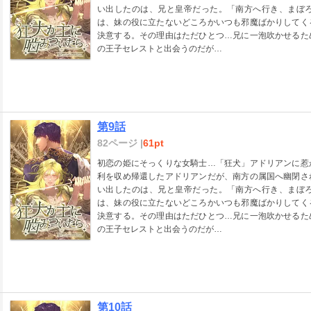
い出したのは、兄と皇帝だった。「南方へ行き、まぼ
は、妹の役に立たないどころかいつも邪魔ばかりしてく
決意する。その理由はただひとつ…兄に一泡吹かせるた
の王子セレストと出会うのだが…
第9話
82ページ |
61pt
初恋の姫にそっくりな女騎士…「狂犬」アドリアンに惹
利を収め帰還したアドリアンだが、南方の属国へ幽閉さ
い出したのは、兄と皇帝だった。「南方へ行き、まぼ
は、妹の役に立たないどころかいつも邪魔ばかりしてく
決意する。その理由はただひとつ…兄に一泡吹かせるた
の王子セレストと出会うのだが…
第10話