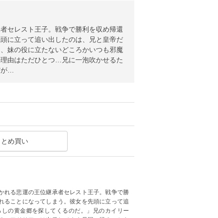
承者セレスト王子。戦争で勝利を収め帰還
先頭に立って追い出したのは、兄と皇帝だ
は、妹の役に立たないどころかいつも邪魔
の理由はただひとつ…兄に一泡吹かせるた
だが…
まとめ買い
かれる悲運の王位継承者セレスト王子。戦争で勝
れることになってしまう。彼女を先頭に立って追
ろしの黄金郷を探してくるのだ。」兄のカイリー