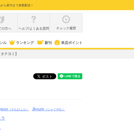
品から新刊まで多数配信！
チェック履歴
ての方へ
ヘルプ/よくある質問
ンル
ランキング
新刊
来店ポイント
【タテヨミ】
yeon
Jkyum
（そんひょん）
（じゃぐやむ）
ニラ
ス