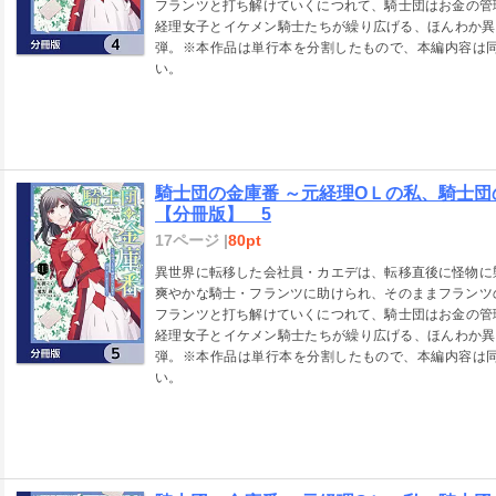
フランツと打ち解けていくにつれて、騎士団はお金の管
経理女子とイケメン騎士たちが繰り広げる、ほんわか異
弾。※本作品は単行本を分割したもので、本編内容は
い。
騎士団の金庫番 ～元経理ОＬの私、騎士
【分冊版】 5
17ページ |
80pt
異世界に転移した会社員・カエデは、転移直後に怪物に
爽やかな騎士・フランツに助けられ、そのままフランツ
フランツと打ち解けていくにつれて、騎士団はお金の管
経理女子とイケメン騎士たちが繰り広げる、ほんわか異
弾。※本作品は単行本を分割したもので、本編内容は
い。