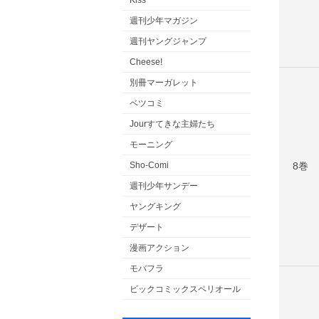
Kiss
週刊少年マガジン
週刊ヤングジャンプ
Cheese!
別冊マーガレット
ベツコミ
Jourすてきな主婦たち
モーニング
8巻
Sho-Comi
週刊少年サンデー
ヤングキング
デザート
漫画アクション
モバフラ
ビックコミックスペリオール