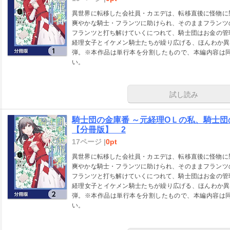
異世界に転移した会社員・カエデは、転移直後に怪物に
爽やかな騎士・フランツに助けられ、そのままフランツ
フランツと打ち解けていくにつれて、騎士団はお金の管
経理女子とイケメン騎士たちが繰り広げる、ほんわか異
弾。※本作品は単行本を分割したもので、本編内容は
い。
試し読み
騎士団の金庫番 ～元経理ОＬの私、騎士
【分冊版】 2
17ページ |
0pt
異世界に転移した会社員・カエデは、転移直後に怪物に
爽やかな騎士・フランツに助けられ、そのままフランツ
フランツと打ち解けていくにつれて、騎士団はお金の管
経理女子とイケメン騎士たちが繰り広げる、ほんわか異
弾。※本作品は単行本を分割したもので、本編内容は
い。