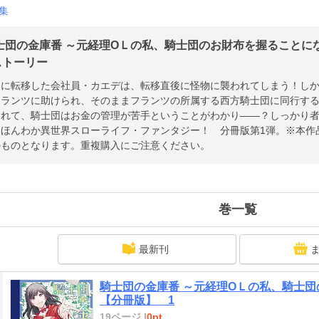
集
士団の金庫番 ～元経理ОＬの私、騎士団のお財布を握ることに
 ストーリー
界に転移した会社員・カエデは、転移直後に怪物に襲われてしまう！し
フランツに助けられ、そのままフランツの所属する西方騎士団に同行す
つれて、騎士団はお金の管理が苦手ということがわかり――？しっかり
、ほんわか異世界スローライフ・ファンタジー！ 分冊版第1弾。※本作
のものとなります。重複購入にご注意ください。
巻一覧
最新刊
騎士団の金庫番 ～元経理ОＬの私、騎士
【分冊版】 1
19ページ |
0pt