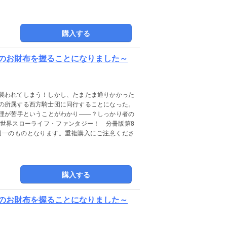
購入する
団のお財布を握ることになりました～
襲われてしまう！しかし、たまたま通りかかった
の所属する西方騎士団に同行することになった。
理が苦手ということがわかり――？しっかり者の
世界スローライフ・ファンタジー！ 分冊版第8
同一のものとなります。重複購入にご注意くださ
購入する
団のお財布を握ることになりました～