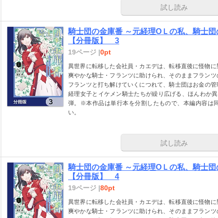
試し読み
騎士団の金庫番 ～元経理ОＬの私、騎士
【分冊版】 3
19ページ |
0pt
異世界に転移した会社員・カエデは、転移直後に怪物に
爽やかな騎士・フランツに助けられ、そのままフランツ
フランツと打ち解けていくにつれて、騎士団はお金の管
経理女子とイケメン騎士たちが繰り広げる、ほんわか異
弾。※本作品は単行本を分割したもので、本編内容は
い。
試し読み
騎士団の金庫番 ～元経理ОＬの私、騎士
【分冊版】 4
19ページ |
80pt
異世界に転移した会社員・カエデは、転移直後に怪物に
爽やかな騎士・フランツに助けられ、そのままフランツ