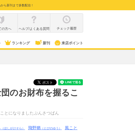
品から新刊まで多数配信！
チェック履歴
ての方へ
ヘルプ/よくある質問
ル
ランキング
新刊
来店ポイント
士団のお財布を握るこ
ことになりましたぶんさつばん
ら
飛野猶
風こと
（ほしがけそら）
（とびのゆう）