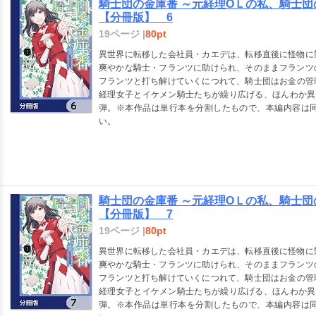
騎士団の金庫番 ～元経理ОＬの私、騎士
【分冊版】 6
19ページ |
80pt
異世界に転移した会社員・カエデは、転移直後に怪物に
爽やかな騎士・フランツに助けられ、そのままフランツ
フランツと打ち解けていくにつれて、騎士団はお金の管
経理女子とイケメン騎士たちが繰り広げる、ほんわか異
弾。※本作品は単行本を分割したもので、本編内容は
い。
騎士団の金庫番 ～元経理ОＬの私、騎士
【分冊版】 7
19ページ |
80pt
異世界に転移した会社員・カエデは、転移直後に怪物に
爽やかな騎士・フランツに助けられ、そのままフランツ
フランツと打ち解けていくにつれて、騎士団はお金の管
経理女子とイケメン騎士たちが繰り広げる、ほんわか異
弾。※本作品は単行本を分割したもので、本編内容は