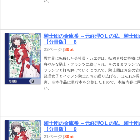
い。
騎士団の金庫番 ～元経理ОＬの私、騎士
【分冊版】 8
23ページ |
80pt
異世界に転移した会社員・カエデは、転移直後に怪物に
爽やかな騎士・フランツに助けられ、そのままフランツ
フランツと打ち解けていくにつれて、騎士団はお金の管
経理女子とイケメン騎士たちが繰り広げる、ほんわか異
弾。※本作品は単行本を分割したもので、本編内容は
い。
騎士団の金庫番 ～元経理ОＬの私、騎士
【分冊版】 9
21ページ |
80pt