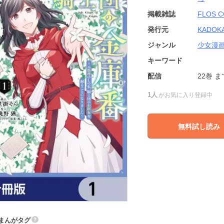
掲載雑誌
FLOS C
発行元
KADOK
ジャンル
少女漫
キーワード
配信
22巻
ま
1人
がお気に入り登録中
無料試し読み
まんがタグ