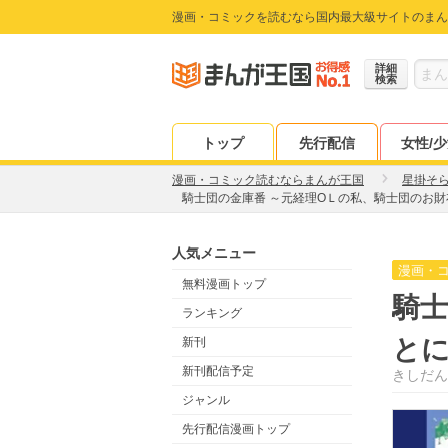
漫画・コミックを読むなら国内最大級サイトのまん
詳細
検索
トップ
先行配信
女性/
漫画・コミック読むならまんが王国
星掛そ
騎士団の金庫番 ～元経理ОＬの私、騎士団のお
人気メニュー
漫画・
無料漫画トップ
騎士
ランキング
と
新刊
新刊配信予定
きしだん
ジャンル
先行配信漫画トップ