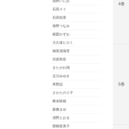
浅野いにお
4巻
石田スイ
石田拓実
海野つなみ
楳図かずお
大久保ヒロミ
御茶漬海苔
河原和音
きたがわ翔
北川みゆき
5巻
草野誼
さかたのり子
椎名軽穂
新條まゆ
清野とおる
曽根富美子