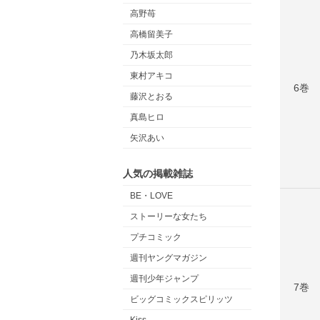
高野苺
高橋留美子
乃木坂太郎
東村アキコ
6巻
藤沢とおる
真島ヒロ
矢沢あい
人気の掲載雑誌
BE・LOVE
ストーリーな女たち
プチコミック
週刊ヤングマガジン
週刊少年ジャンプ
7巻
ビッグコミックスピリッツ