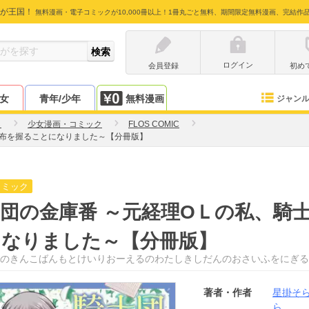
が王国！
無料漫画・電子コミックが10,000冊以上！1冊丸ごと無料、期間限定無料漫画、完結作
ログイン
会員登録
初め
少女
青年/少年
無料漫画
ジャン
ら
少女漫画・コミック
FLOS COMIC
財布を握ることになりました～【分冊版】
コミック
団の金庫番 ～元経理ОＬの私、騎
になりました～【分冊版】
のきんこばんもとけいりおーえるのわたしきしだんのおさいふをにぎる
著者・作者
星掛そ
ら