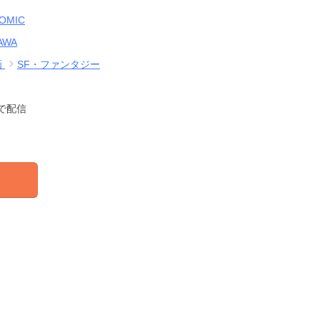
OMIC
AWA
画
SF・ファンタジー
で配信