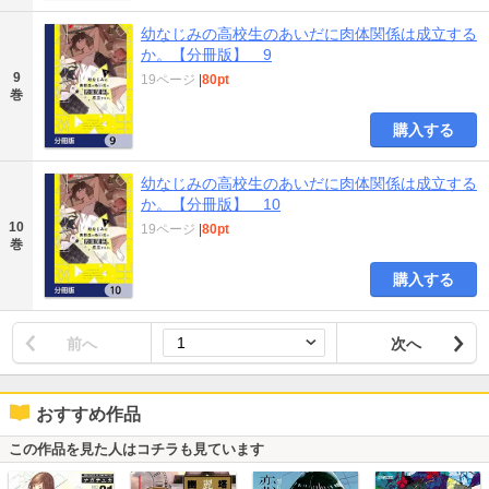
幼なじみの高校生のあいだに肉体関係は成立する
か。【分冊版】 9
9
19ページ
|
80pt
巻
購入する
幼なじみの高校生のあいだに肉体関係は成立する
か。【分冊版】 10
10
19ページ
|
80pt
巻
購入する
前へ
次へ
おすすめ作品
この作品を見た人はコチラも見ています