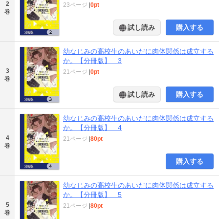
2
23ページ
|
0pt
巻
試し読み
購入する
幼なじみの高校生のあいだに肉体関係は成立する
か。【分冊版】 3
3
21ページ
|
0pt
巻
試し読み
購入する
幼なじみの高校生のあいだに肉体関係は成立する
か。【分冊版】 4
4
21ページ
|
80pt
巻
購入する
幼なじみの高校生のあいだに肉体関係は成立する
か。【分冊版】 5
5
21ページ
|
80pt
巻