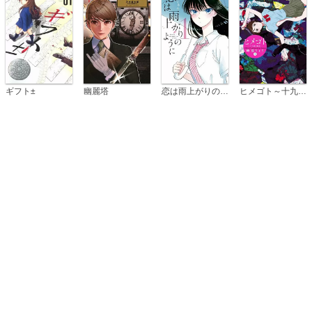
恋は雨上がりのように
ギフト±
幽麗塔
ヒメゴト～十九歳の制服～