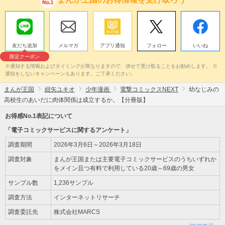
友だち追加
メルマガ
アプリ通知
フォロー
いいね
限定クーポン
※通知する情報およびタイミングが異なりますので、併せて受け取ることをお勧めします。 ※
通知をしないキャンペーンもあります。ご了承ください。
まんが王国
紺矢ユキオ
少年漫画
電撃コミックスNEXT
幼なじみの
高校生のあいだに肉体関係は成立するか。【分冊版】
お得感No.1表記について
「電子コミックサービスに関するアンケート」
調査期間
2026年3月6日～2026年3月18日
調査対象
まんが王国または主要電子コミックサービスのうちいずれか
をメイン且つ有料で利用している20歳～69歳の男女
サンプル数
1,236サンプル
調査方法
インターネットリサーチ
調査委託先
株式会社MARCS