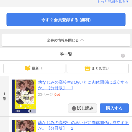
容は同一のものとなります。重複購入にご注意ください。
もっと詳細を見る▼
今すぐ会員登録する (無料)
全巻の情報を
閉じる
巻一覧
最新刊
まとめ買い
幼なじみの高校生のあいだに肉体関係は成立する
か。【分冊版】 1
1
23ページ
|
0pt
巻
試し読み
購入する
幼なじみの高校生のあいだに肉体関係は成立する
か。【分冊版】 2