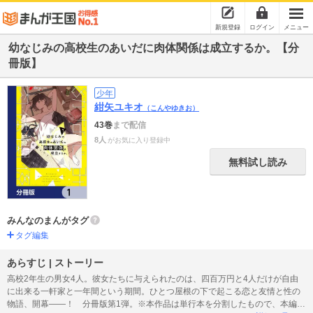
新規登録
ログイン
メニュー
幼なじみの高校生のあいだに肉体関係は成立するか。【分
冊版】
少年
紺矢ユキオ
（こんやゆきお）
43巻
まで配信
8人
がお気に入り登録中
無料試し読み
みんなのまんがタグ
タグ編集
あらすじ | ストーリー
高校2年生の男女4人。彼女たちに与えられたのは、四百万円と4人だけが自由
に出来る一軒家と一年間という期間。ひとつ屋根の下で起こる恋と友情と性の
物語、開幕――！ 分冊版第1弾。※本作品は単行本を分割したもので、本編内