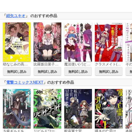
「
紺矢ユキオ
」 のおすすめ作品
幼なじみの高校生のあいだに肉体関係は成立するか。
比羅坂日菜子がエロかわいいことを俺だけが知っている。
魔法使い(♂)と弟子(♀)の不適切なカンケイ
クラスメイト(♀)と迷宮の不適切な攻略法
無料試し読み
無料試し読み
無料試し読み
無料試し読み
「
電撃コミックスNEXT
」のおすすめ作品
Ｓ級ギルドを追放されたけど、実は俺だけドラゴンの言葉がわかるので、気付いたときには竜騎士の頂点を極めてました。
リビルドワールド
航宙軍士官、冒険者になる
嘆きの亡霊は引退したい ～最弱ハンターによる最強パーティ育成術～