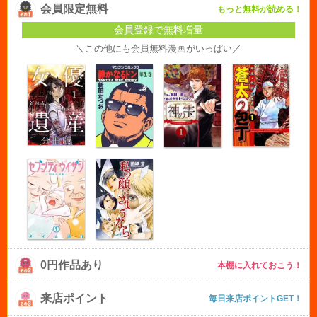
会員限定無料
もっと無料が読める！
会員登録で無料増量
＼この他にも会員無料漫画がいっぱい／
0円作品あり
本棚に入れておこう！
来店ポイント
毎日来店ポイントGET！