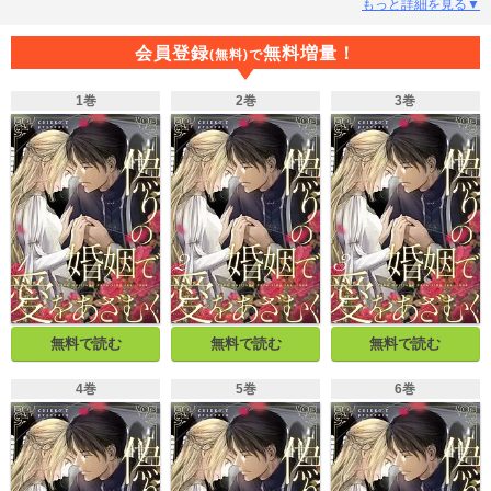
もっと詳細を見る▼
会員登録
無料増量！
(無料)で
1巻
2巻
3巻
無料で読む
無料で読む
無料で読む
4巻
5巻
6巻