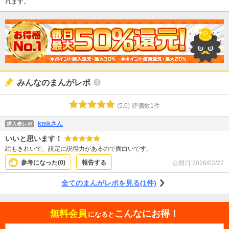
れます。
みんなのまんがレポ
(
5.0
)
評価数
1
件
kmkさん
購入者レポ
いいと思います！
絵もきれいで、設定に説得力があるので面白いです。
参考になった(
0
)
報告する
公開日:
2026/02/22
全てのまんがレポを見る(1件)
無料会員
こんなにお得！
になると