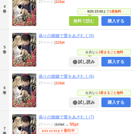
27ページ
|
110pt
4
巻
8/20 23:59
まで
1冊無料
無料で読む
購入する
偽りの婚姻で愛をあざむく(5)
27ページ
|
110pt
5
巻
会員なら
1冊まるごと無料
試し読み
購入する
偽りの婚姻で愛をあざむく(6)
27ページ
|
110pt
6
巻
会員なら
1冊まるごと無料
試し読み
購入する
偽りの婚姻で愛をあざむく(7)
55pt
27ページ
|
110pt
→
7
割引中
8/20 23:59まで
巻