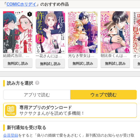
「
COMICホリデイ
」のおすすめ作品
光なき聖女は冷酷王太子に寵愛される
結婚式当日、新郎の弟にプロポーズされました。
朝比奈くんは一途に愛したい
一花さんには許せない男がいる
無料試し読み
無料試し読み
無料試し読み
無料試し読み
読み方を選択
アプリで読む
ウェブで読む
専用アプリのダウンロード
サクサクまんがを読めて多機能！
新刊通知を受け取る
会員登録
をすると「偽りの婚姻で愛をあざむく」新刊配信のお知らせが受け取