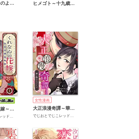
恋は雨上がりのように
ヒメゴト～十九歳の制服～
女性漫画
大正浪漫奇譚～華と偽りのメイド～
くれなゐの花嫁～大正北國恋物語～
でじおとでじこレッド
深山ココ
でじおとでじこレッド
倖
山元あやま
みちふむ