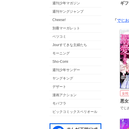
ギフ
週刊少年マガジン
週刊ヤングジャンプ
Cheese!
「
でじお
別冊マーガレット
ベツコミ
Jourすてきな主婦たち
モーニング
Sho-Comi
週刊少年サンデー
ヤングキング
デザート
女性
漫画アクション
モバフラ
ビックコミックスペリオール