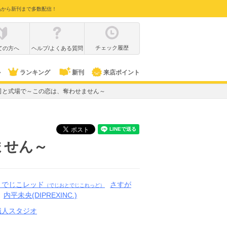
品から新刊まで多数配信！
チェック履歴
ての方へ
ヘルプ/よくある質問
ル
ランキング
新刊
来店ポイント
司と式場で～この恋は、奪わせません～
ません～
とでじこレッド
さすが
（でじおとでじこれっど）
内平未央(DIPREXINC.)
職人スタジオ
ミ