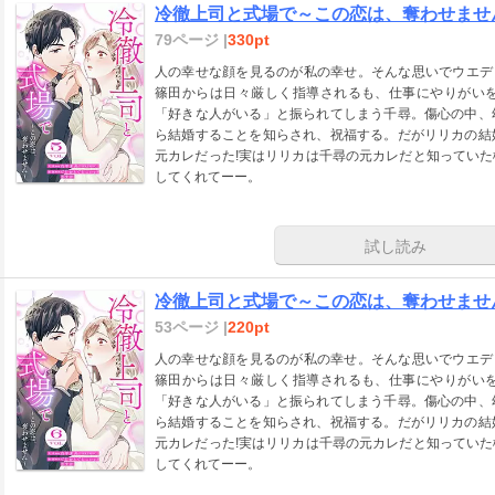
冷徹上司と式場で～この恋は、奪わせません
79ページ |
330pt
人の幸せな顔を見るのが私の幸せ。そんな思いでウエディ
篠田からは日々厳しく指導されるも、仕事にやりがい
「好きな人がいる」と振られてしまう千尋。傷心の中、
ら結婚することを知らされ、祝福する。だがリリカの結
元カレだった!実はリリカは千尋の元カレだと知ってい
してくれてーー。
試し読み
冷徹上司と式場で～この恋は、奪わせません
53ページ |
220pt
人の幸せな顔を見るのが私の幸せ。そんな思いでウエディ
篠田からは日々厳しく指導されるも、仕事にやりがい
「好きな人がいる」と振られてしまう千尋。傷心の中、
ら結婚することを知らされ、祝福する。だがリリカの結
元カレだった!実はリリカは千尋の元カレだと知ってい
してくれてーー。