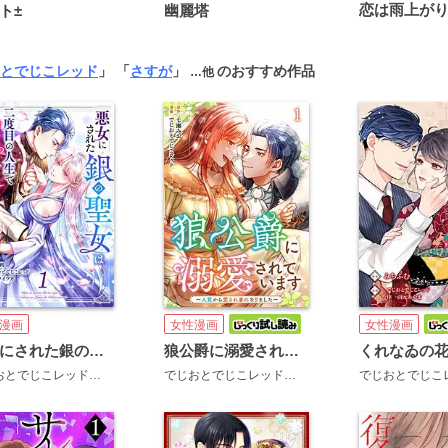
ト±
幽麗塔
とでじこレッド
」 「
さすが
」
のおすすめ作品
…他
漫画
女性漫画
女性漫画
悪女にされた銀の聖女は二度目の人生で溺愛される
狼公爵に溺愛されています～人質から愛され妻になりました～
でじおとでじこレッド
サトウイツカ
千早朔
でじおとでじこレッド
七瀬みお