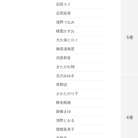
石田スイ
石田拓実
海野つなみ
楳図かずお
5巻
大久保ヒロミ
御茶漬海苔
河原和音
きたがわ翔
北川みゆき
草野誼
さかたのり子
椎名軽穂
新條まゆ
6巻
清野とおる
曽根富美子