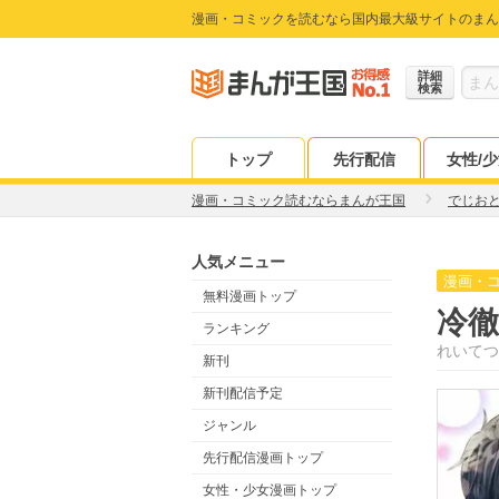
漫画・コミックを読むなら国内最大級サイトのまん
詳細
検索
トップ
先行配信
女性/
漫画・コミック読むならまんが王国
でじお
人気メニュー
漫画・
無料漫画トップ
冷
ランキング
れいてつ
新刊
新刊配信予定
ジャンル
先行配信漫画トップ
女性・少女漫画トップ