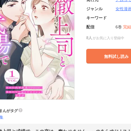
ジャンル
女性漫
キーワード
配信
6巻
完
8人
がお気に入り登録中
無料試し読み
まんがタグ
集