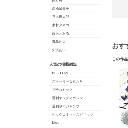
高野苺
高橋留美子
乃木坂太郎
東村アキコ
藤沢とおる
真島ヒロ
おす
矢沢あい
この作品
人気の掲載雑誌
BE・LOVE
ストーリーな女たち
プチコミック
週刊ヤングマガジン
週刊少年ジャンプ
ビッグコミックスピリッツ
Kiss