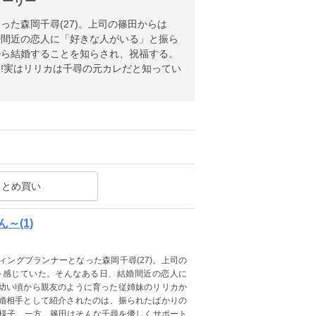
トーリー
た森岡千尋(27)。上司の篠田からは
婚間近の恋人に「好きな人がいる」と振ら
から結婚することを知らされ、祝福する。
!実はリリカは千尋の元カレだと知ってい
まとめ買い
～(1)
ングプランナーとなった森岡千尋(27)。上司の
を感じていた。そんなある日、結婚間近の恋人に
幼い頃から親友のように育った従姉妹のリリカか
婚相手として紹介されたのは、振られたばかりの
た様子。一方、篠田はそんな千尋を優しくサポート