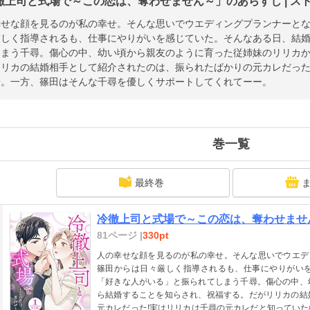
徹上司と式場で～この恋は、奪わせません～」のあらすじ | ス
せな顔を見るのが私の幸せ。そんな思いでウエディングプランナーとなっ
厳しく指導されるも、仕事にやりがいを感じていた。そんなある日、結
しまう千尋。傷心の中、幼い頃から親友のように育った従姉妹のリリカ
リリカの結婚相手として紹介されたのは、振られたばかりの元カレだった
子。一方、篠田はそんな千尋を優しくサポートしてくれてーー。
巻一覧
最終巻
冷徹上司と式場で～この恋は、奪わせません
81ページ |
330pt
人の幸せな顔を見るのが私の幸せ。そんな思いでウエディ
篠田からは日々厳しく指導されるも、仕事にやりがい
「好きな人がいる」と振られてしまう千尋。傷心の中、
ら結婚することを知らされ、祝福する。だがリリカの結
元カレだった!実はリリカは千尋の元カレだと知ってい