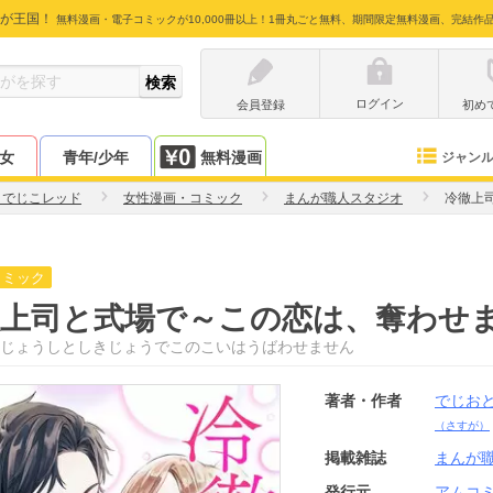
が王国！
無料漫画・電子コミックが10,000冊以上！1冊丸ごと無料、期間限定無料漫画、完結作
ログイン
会員登録
初め
少女
青年/少年
無料漫画
ジャン
とでじこレッド
女性漫画・コミック
まんが職人スタジオ
冷徹上
コミック
徹上司と式場で～この恋は、奪わせ
じょうしとしきじょうでこのこいはうばわせません
著者・作者
でじお
（さすが）
掲載雑誌
まんが
発行元
アムコ