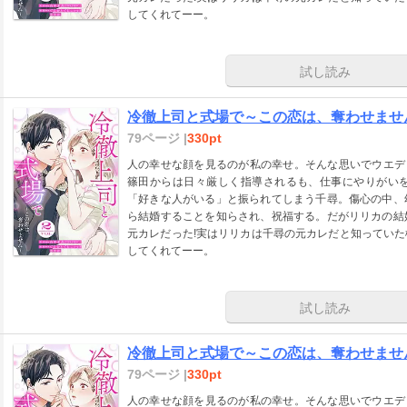
してくれてーー。
試し読み
冷徹上司と式場で～この恋は、奪わせません
79ページ |
330pt
人の幸せな顔を見るのが私の幸せ。そんな思いでウエディ
篠田からは日々厳しく指導されるも、仕事にやりがい
「好きな人がいる」と振られてしまう千尋。傷心の中、
ら結婚することを知らされ、祝福する。だがリリカの結
元カレだった!実はリリカは千尋の元カレだと知ってい
してくれてーー。
試し読み
冷徹上司と式場で～この恋は、奪わせません
79ページ |
330pt
人の幸せな顔を見るのが私の幸せ。そんな思いでウエディ