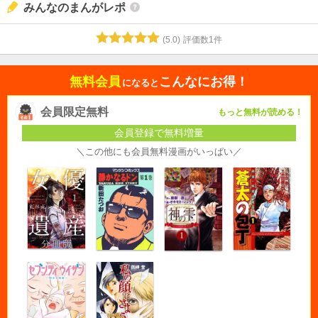
みんなのまんがレポ
(
5.0
)
評価数
1
件
無料会員
こんなにお得！
になると
会員限定無料
もっと無料が読める！
会員登録で無料増量
＼この他にも会員無料漫画がいっぱい／