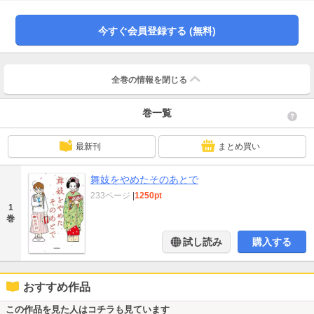
今すぐ会員登録する (無料)
全巻の情報を
閉じる
巻一覧
最新刊
まとめ買い
舞妓をやめたそのあとで
233ページ
|
1250pt
1
巻
試し読み
購入する
おすすめ作品
この作品を見た人はコチラも見ています