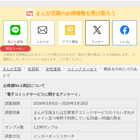
まんが王国のお得情報を受け取ろう
友だち追加
メルマガ
アプリ通知
フォロー
いいね
限定クーポン
※通知する情報およびタイミングが異なりますので、併せて受け取ることをお勧めします。 ※
通知をしないキャンペーンもあります。ご了承ください。
まんが王国
松原彩
女性漫画
コミックエッセイ
舞妓をやめたそのあ
とで
お得感No.1表記について
「電子コミックサービスに関するアンケート」
調査期間
2026年3月6日～2026年3月18日
調査対象
まんが王国または主要電子コミックサービスのうちいずれか
をメイン且つ有料で利用している20歳～69歳の男女
サンプル数
1,236サンプル
調査方法
インターネットリサーチ