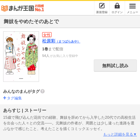
新規登録
ログイン
メニュー
舞妓をやめたそのあとで
女性
松原彩
（まつばらあや）
1巻
まで配信
54人
がお気に入り登録中
無料試し読み
みんなのまんがタグ
タグ編集
あらすじ | ストーリー
15歳で飛び込んだ花街での経験、舞妓を辞めてから入学した20代での高校生活
を出会った人々との交流――。元舞妓の作者が、周囲とは少し違った進路を選
ぶなかで感じたこと、考えたことを描くコミックエッセイ。
もっと詳細を見る▼