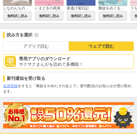
しなのんちのいくる
いまどきの死体
夜逃げ屋日記
舞妓をめぐる花街の人々
無料試し読み
無料試し読み
無料試し読み
無料試し読み
読み方を選択
アプリで読む
ウェブで読む
専用アプリのダウンロード
サクサクまんがを読めて多機能！
新刊通知を受け取る
会員登録
をすると「舞妓をやめたそのあとで」新刊配信のお知らせが受け取れ
ます。