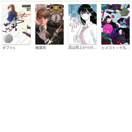
恋は雨上がりのように
ギフト±
幽麗塔
ヒメゴト～十九歳の制服～