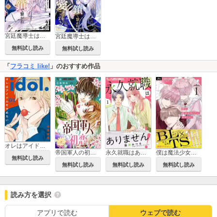
宮廷魔導士は鎖で繋がれ溺愛される
宮廷魔導士は鎖で繋がれ溺愛される（分冊版）
無料試し読み
無料試し読み
「
フラコミ like!
」のおすすめ作品
オレはアイドルをやめたい
帝国軍人の初恋【マイクロ】
永久就職はありません！【マイクロ】
僕は魔法少女（♂）に恋をした。【マイクロ】
無料試し読み
無料試し読み
無料試し読み
無料試し読み
読み方を選択
アプリで読む
ウェブで読む