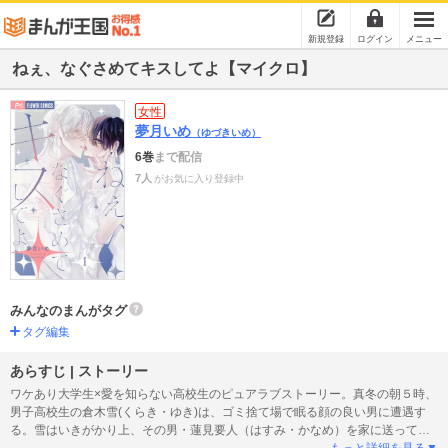
新規登録
ログイン
メニュー
ねぇ、なぐさめてキスしてよ【マイクロ】
女性
夢月いめ
（ゆづきいめ）
6巻
まで配信
7人
がお気に入り登録中
みんなのまんがタグ
タグ編集
あらすじ | ストーリー
ワケあり大学生×愛を知らない高校生のピュアラブストーリー。真冬の朝５時、
男子高校生の倉木雪(くらき・ゆき)は、ゴミ捨て場で眠る顔の良い男に遭遇す
る。雪はいきがかり上、その男・蓮見要人（はすみ・かなめ）を家に送ってい
くことになる…。そして要人の家で、２人の風変りな同居生活がスタートする
もっと詳細を見る▼