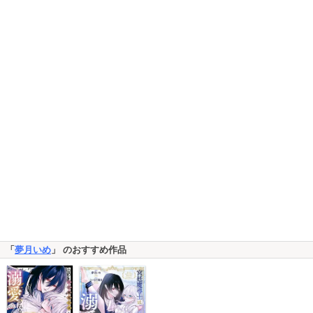
「
夢月いめ
」 のおすすめ作品