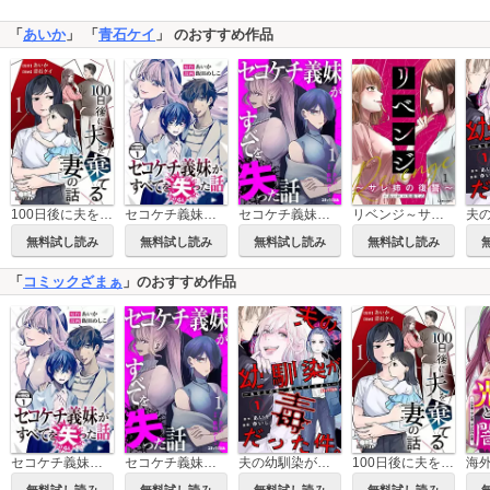
「
あいか
」 「
青石ケイ
」 のおすすめ作品
100日後に夫を棄てる妻の話
セコケチ義妹がすべてを失った話 分冊版
セコケチ義妹がすべてを失った話
リベンジ～サレ姉の復讐～
無料試し読み
無料試し読み
無料試し読み
無料試し読み
「
コミックざまぁ
」のおすすめ作品
セコケチ義妹がすべてを失った話 分冊版
セコケチ義妹がすべてを失った話
夫の幼馴染が毒だった件。ーあなたの夫、返してくださいー
100日後に夫を棄てる妻の話
無料試し読み
無料試し読み
無料試し読み
無料試し読み