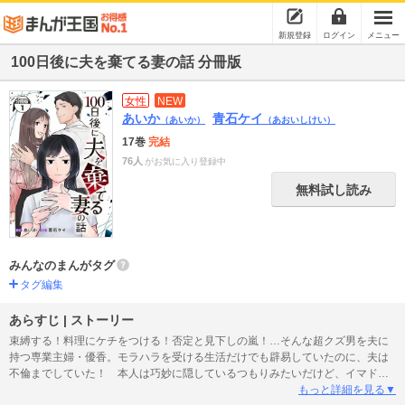
新規登録
ログイン
メニュー
100日後に夫を棄てる妻の話 分冊版
女性
NEW
あいか
青石ケイ
（あいか）
（あおいしけい）
17巻
完結
76人
がお気に入り登録中
無料試し読み
みんなのまんがタグ
タグ編集
あらすじ | ストーリー
束縛する！料理にケチをつける！否定と見下しの嵐！…そんな超クズ男を夫に
持つ専業主婦・優香。モラハラを受ける生活だけでも辟易していたのに、夫は
不倫までしていた！ 本人は巧妙に隠しているつもりみたいだけど、イマドキ
女子な不倫相手はSNSで匂わせ投稿をたっぷり披露中。でも優香のことを「世
もっと詳細を見る▼