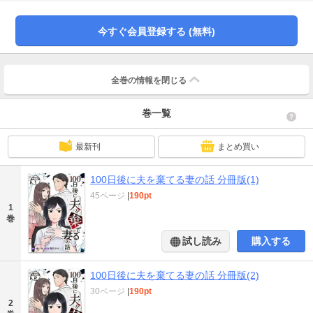
間知らずな冴えない女」だと決めつけて高を括る夫の思惑とは裏腹に、優香は
不倫相手と全然同世代！デジタルネイティブ！ つまり、証拠はガンガン集ま
っていく。娘と幸せに生きていくためにも、“ただ何も準備せずに離婚”なんて生
今すぐ会員登録する (無料)
温いことはせず、しっかり復讐して養育費も慰謝料も搾り取ってやらねば!!!
月間1000万PVの大人気ブロガー・あいか原作の、爽快ざまぁストーリー！【第
1話「だったら復讐計画を。」収録】
全巻の情報を
閉じる
巻一覧
最新刊
まとめ買い
100日後に夫を棄てる妻の話 分冊版(1)
45ページ
|
190pt
1
巻
試し読み
購入する
100日後に夫を棄てる妻の話 分冊版(2)
30ページ
|
190pt
2