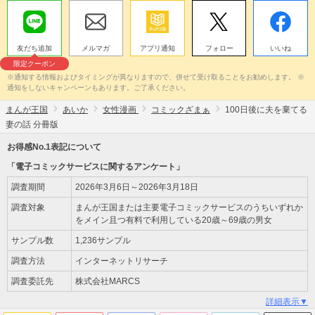
友だち追加
メルマガ
アプリ通知
フォロー
いいね
限定クーポン
※通知する情報およびタイミングが異なりますので、併せて受け取ることをお勧めします。 ※
通知をしないキャンペーンもあります。ご了承ください。
まんが王国
あいか
女性漫画
コミックざまぁ
100日後に夫を棄てる
妻の話 分冊版
お得感No.1表記について
「電子コミックサービスに関するアンケート」
調査期間
2026年3月6日～2026年3月18日
調査対象
まんが王国または主要電子コミックサービスのうちいずれか
をメイン且つ有料で利用している20歳～69歳の男女
サンプル数
1,236サンプル
調査方法
インターネットリサーチ
調査委託先
株式会社MARCS
詳細表示▼