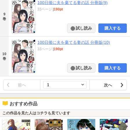
100日後に夫を棄てる妻の話 分冊版(9)
33ページ
|
190pt
9
巻
試し読み
購入する
100日後に夫を棄てる妻の話 分冊版(10)
33ページ
|
190pt
10
巻
試し読み
購入する
前へ
次へ
おすすめ作品
この作品を見た人はコチラも見ています