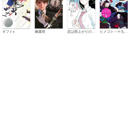
恋は雨上がりのように
ギフト±
幽麗塔
ヒメゴト～十九歳の制服～