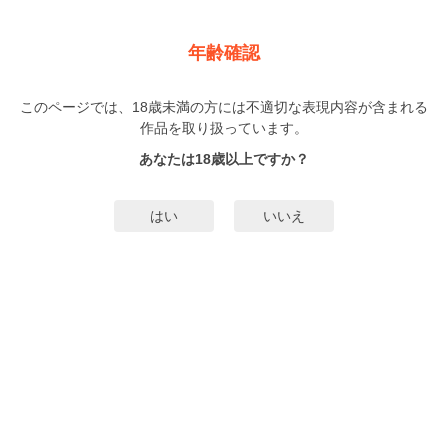
新規登録
ログイン
メニュー
年齢確認
初恋のゆくえは二度目のキスから
無料キャンペーン
実施中！
このページでは、18歳未満の方には不適切な表現内容が含まれる
作品を取り扱っています。
BL
はなだえーこ
（はなだえーこ）
あなたは18歳以上ですか？
6巻
完結
17人
がお気に入り登録中
はい
いいえ
みんなのまんがタグ
タグ編集
あらすじ | ストーリー
共に弓道部の不動のエースとして君臨する蓮と晴馬。幼馴染の二人は幼い頃か
らずっと一緒。そのくせ喧嘩ばかり繰り返す毎日…。ライバルとして傍にいる
今も楽しいけれど、本当はもっと構って欲しいしその笑顔を独り占めしたいと