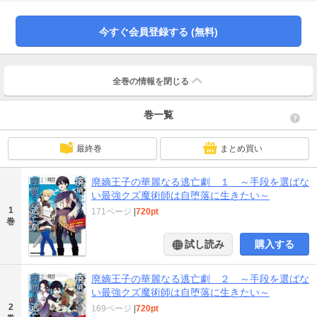
今すぐ会員登録する (無料)
全巻の情報を
閉じる
巻一覧
最終巻
まとめ買い
廃嫡王子の華麗なる逃亡劇 １ ～手段を選ばな
い最強クズ魔術師は自堕落に生きたい～
1
171ページ
|
720pt
巻
試し読み
購入する
廃嫡王子の華麗なる逃亡劇 ２ ～手段を選ばな
い最強クズ魔術師は自堕落に生きたい～
2
169ページ
|
720pt