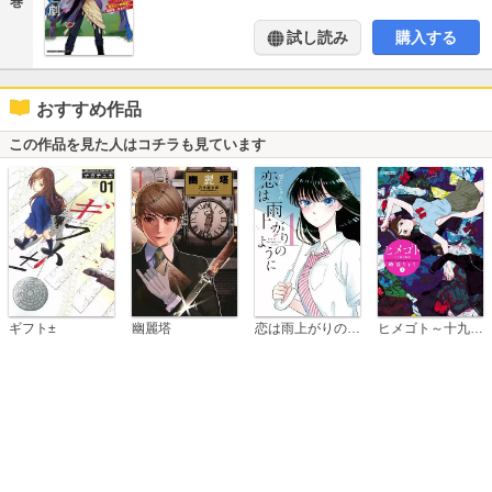
巻
試し読み
購入する
おすすめ作品
この作品を見た人はコチラも見ています
恋は雨上がりのように
ギフト±
幽麗塔
ヒメゴト～十九歳の制服～