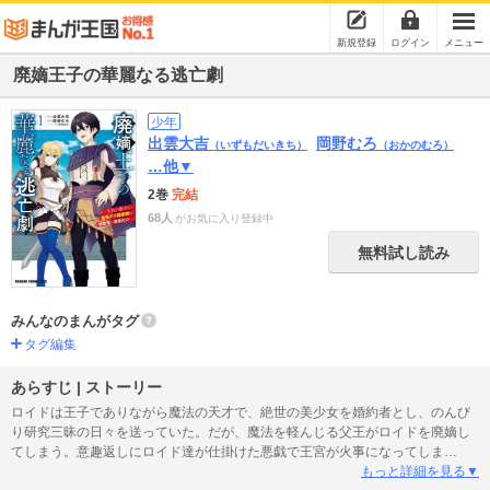
新規登録
ログイン
メニュー
廃嫡王子の華麗なる逃亡劇
少年
出雲大吉
岡野むろ
（いずもだいきち）
（おかのむろ）
…他▼
2巻
完結
68人
がお気に入り登録中
無料試し読み
みんなのまんがタグ
タグ編集
あらすじ | ストーリー
ロイドは王子でありながら魔法の天才で、絶世の美少女を婚約者とし、のんび
り研究三昧の日々を送っていた。だが、魔法を軽んじる父王がロイドを廃嫡し
てしまう。意趣返しにロイド達が仕掛けた悪戯で王宮が火事になってしま
い…!?最強クズ魔術師によるドタバタ冒険譚、開幕！
もっと詳細を見る▼