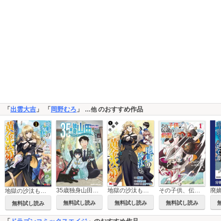
「
出雲大吉
」 「
岡野むろ
」
のおすすめ作品
…他
35歳独身山田、異世界村に理想のセカンドハウスを作りたい ～異世界と現実のいいとこどりライフ～
地獄の沙汰も黄金次第 会社をクビになったけど、錬金術とかいうチートスキルを手に入れたので人生一発逆転を目指します(コミック) 分冊版
その子供、伝説の剣聖につき
地獄の沙汰も黄金次第 会社をクビになったけど、錬金術とかいうチートスキルを手に入れたので人生一発逆転を目指します(コミック)
無料試し読み
無料試し読み
無料試し読み
無料試し読み