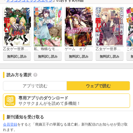
「
ドラゴンコミックスエイジ
」のおすすめ作品
乙女ゲー世界はモブに厳しい世界です【共和国編】
私、蜘蛛なモンスターをテイムしたので、スパイダーシルクで裁縫を頑張ります！
ゲーム オブ ファミリア-家族戦記-
乙女ゲー世界はモブに厳しい世界です
無料試し読み
無料試し読み
無料試し読み
無料試し読み
読み方を選択
アプリで読む
ウェブで読む
専用アプリのダウンロード
サクサクまんがを読めて多機能！
新刊通知を受け取る
会員登録
をすると「廃嫡王子の華麗なる逃亡劇」新刊配信のお知らせが受け取
れます。