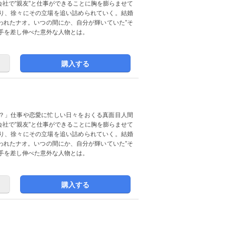
社で”親友”と仕事ができることに胸を膨らませて
り、徐々にその立場を追い詰められていく。結婚
われたナオ。いつの間にか、自分が輝いていた”そ
手を差し伸べた意外な人物とは。
購入する
？」仕事や恋愛に忙しい日々をおくる真面目人間
社で”親友”と仕事ができることに胸を膨らませて
り、徐々にその立場を追い詰められていく。結婚
われたナオ。いつの間にか、自分が輝いていた”そ
手を差し伸べた意外な人物とは。
購入する