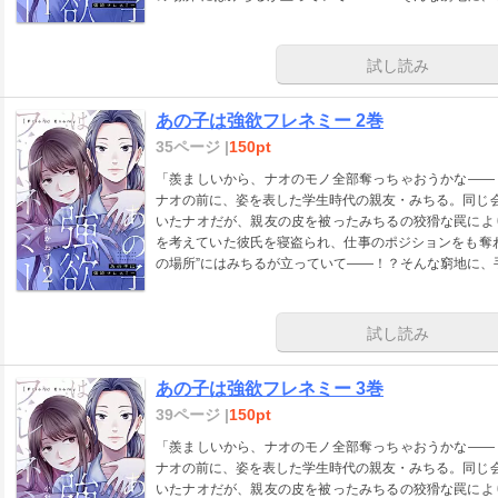
試し読み
あの子は強欲フレネミー 2巻
35ページ |
150pt
「羨ましいから、ナオのモノ全部奪っちゃおうかな――
ナオの前に、姿を表した学生時代の親友・みちる。同じ会
いたナオだが、親友の皮を被ったみちるの狡猾な罠によ
を考えていた彼氏を寝盗られ、仕事のポジションをも奪
の場所”にはみちるが立っていて――！？そんな窮地に、
試し読み
あの子は強欲フレネミー 3巻
39ページ |
150pt
「羨ましいから、ナオのモノ全部奪っちゃおうかな――
ナオの前に、姿を表した学生時代の親友・みちる。同じ会
いたナオだが、親友の皮を被ったみちるの狡猾な罠によ