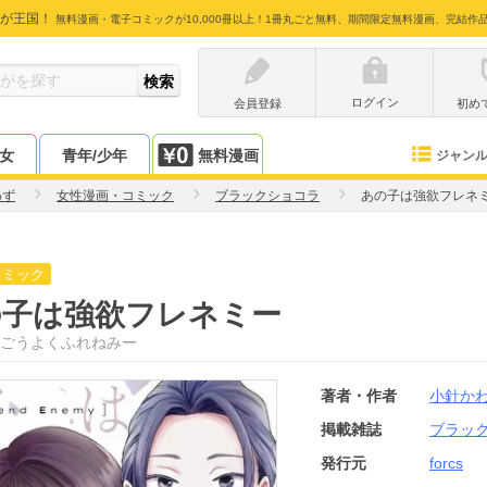
が王国！
無料漫画・電子コミックが10,000冊以上！1冊丸ごと無料、期間限定無料漫画、完結作
ログイン
会員登録
初め
少女
青年/少年
無料漫画
ジャン
わず
女性漫画・コミック
ブラックショコラ
あの子は強欲フレネ
コミック
の子は強欲フレネミー
ごうよくふれねみー
著者・作者
小針か
掲載雑誌
ブラッ
発行元
forcs