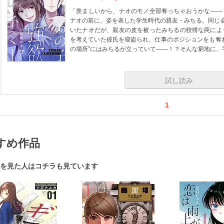
「羨ましいから、ナオのモノ全部奪っちゃおうかな――
ナオの前に、姿を表した学生時代の親友・みちる。同じ会
いたナオだが、親友の皮を被ったみちるの狡猾な罠によ
を考えていた彼氏を寝盗られ、仕事のポジションをも奪
の場所”にはみちるが立っていて――！？そんな窮地に、
試し読み
1
すめ作品
を見た人はコチラも見ています