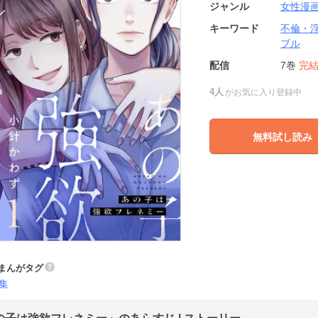
ジャンル
女性漫
キーワード
不倫・
ブル
配信
7巻
完
4人
がお気に入り登録中
無料試し読み
まんがタグ
集