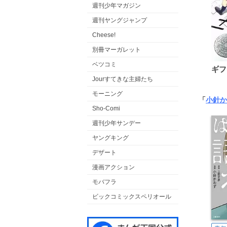
週刊少年マガジン
週刊ヤングジャンプ
Cheese!
別冊マーガレット
ベツコミ
ギフ
Jourすてきな主婦たち
モーニング
「
小針か
Sho-Comi
週刊少年サンデー
ヤングキング
デザート
漫画アクション
モバフラ
ビックコミックスペリオール