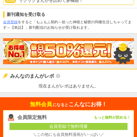
サクサクまんがを読めて多機能！
新刊通知を受け取る
会員登録
をすると「もふもふ契約～拾った神様と秘密の同棲生活しちゃってま
す～【単話】」新刊配信のお知らせが受け取れます。
みんなのまんがレポ
現在まんがレポはありません。
無料会員
こんなにお得！
になると
会員限定無料
もっと無料が読める！
会員登録で無料増量
＼この他にも会員無料漫画がいっぱい／