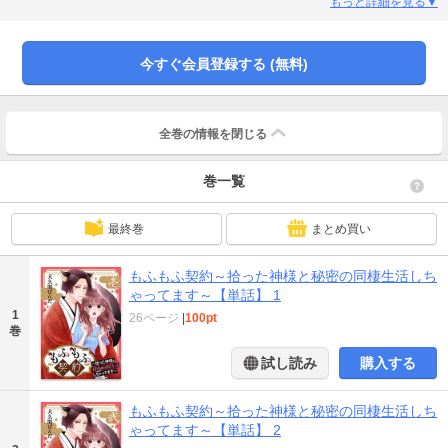
メンのケモミミ神様と一つ屋根の下で暮らすのんびりゆるふわライフ！
もっと詳細を見る▼
今すぐ会員登録する (無料)
全巻の情報を
閉じる
巻一覧
最終巻
まとめ買い
もふもふ契約～拾った神様と秘密の同棲生活しち
ゃってます～【単話】 1
1
26ページ
|
100pt
巻
試し読み
購入する
もふもふ契約～拾った神様と秘密の同棲生活しち
ゃってます～【単話】 2