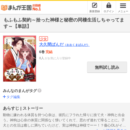
新規登録
ログイン
メニュー
もふもふ契約～拾った神様と秘密の同棲生活しちゃってま
す～【単話】
少女
大久間ぱんだ
（おおくまぱんだ）
6巻
完結
8人
がお気に入り登録中
無料試し読み
みんなのまんがタグ
タグ編集
あらすじ | ストーリー
動物に嫌われる体質を持つ心奈は、彼氏にフラれた帰りに捨て犬・神狗と出会
う。神狗は心奈の体質に関係なく懐いてくれて、思わず連れて帰ることに。子
犬との生活は癒しに満ちていたけど、実は神狗は神様でーー！？傷心OLがイケ