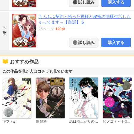
試し読み
購入する
もふもふ契約～拾った神様と秘密の同棲生活しち
ゃってます～【単話】 6
6
26ページ
|
120pt
巻
試し読み
購入する
おすすめ作品
この作品を見た人はコチラも見ています
恋は雨上がりのように
ギフト±
幽麗塔
ヒメゴト～十九歳の制服～