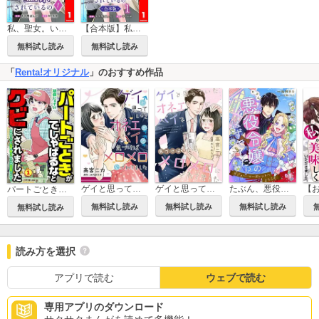
私、聖女。いま、監禁されているの
【合本版】私、聖女。いま、監禁されているの
無料試し読み
無料試し読み
「
Renta!オリジナル
」のおすすめ作品
ゲイと思っていたオネエがバイで、気づけばメロメロにされてました【単話】
ゲイと思っていたオネエがバイで、気づけばメロメロにされてました
たぶん、悪役令嬢のはずでした！？～ビジュー・マーガレットへようこそ～
パートごときがでしゃばるなとクビにされました～このスーパー、私達で回してましたが大丈夫ですか？～【単話】
無料試し読み
無料試し読み
無料試し読み
無料試し読み
読み方を選択
アプリで読む
ウェブで読む
専用アプリのダウンロード