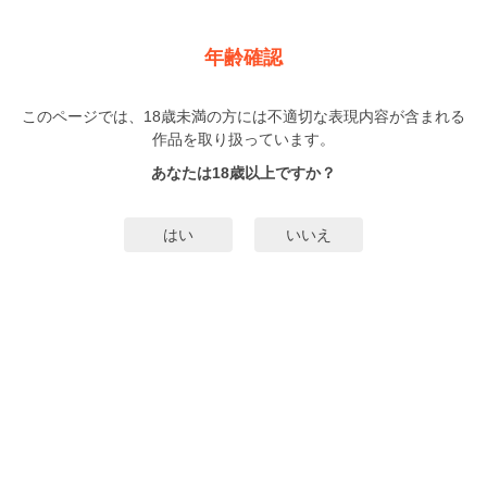
新規登録
ログイン
メニュー
年齢確認
淫魔くんのひとくちめ
このページでは、18歳未満の方には不適切な表現内容が含まれる
BL
作品を取り扱っています。
伊七海五八
（いななみごはち）
1巻
完結
あなたは18歳以上ですか？
5人
がお気に入り登録中
無料試し読み
はい
いいえ
みんなのまんがタグ
タグ編集
あらすじ | ストーリー
弁護士を志す大学生・遠藤将臣の元に現れたのは見習い淫魔のリアムと名乗る
青年だった！！「好きな人に化け精液をもらう」という課題のターゲットにさ
れるも、好きな人もおらず人間関係も希薄で自分では課題クリアに不向きだと
鎮痛な面持ちで語る将臣に悩みが解決するよう協力すると提案するリアム。更
もっと詳細を見る▼