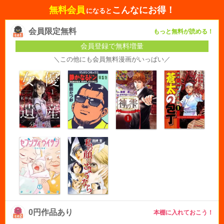
無料会員
こんなにお得！
になると
会員限定無料
もっと無料が読める！
会員登録で無料増量
＼この他にも会員無料漫画がいっぱい／
0円作品あり
本棚に入れておこう！