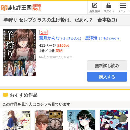
新規登録
ログイン
メニュー
羊狩り セレブクラスの生け贄は、だあれ？ 合本版(1)
女性
葉月かんな
黒澤海
（はづきかんな）
（くろさわかい）
411ページ
|
2100pt
1巻
／ 1巻
完結
66人
がお気に入り登録中
無料試し読み
購入する
おすすめ作品
この作品を見た人はコチラも見ています