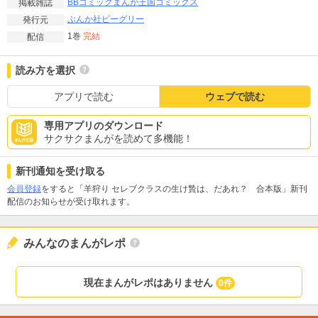
BBコミック
まんが王国コミックス
掲載雑誌
ぶんか社
ビーグリー
発行元
1巻
完結
配信
読み方を選択
アプリで読む
ウェブで読む
専用アプリのダウンロード
サクサクまんがを読めて多機能！
新刊通知を受け取る
会員登録
をすると「羊狩り セレブクラスの生け贄は、だあれ？ 合本版」新刊
配信のお知らせが受け取れます。
みんなのまんがレポ
現在まんがレポはありません
0件