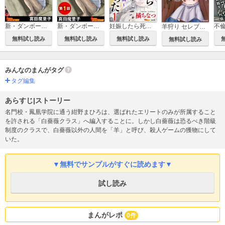
新・ダンボールで育った少女
新・ダンボールで育った少女（分冊版）
妊娠したら死にたくなった～産褥期精神病～
羊狩り セレブクラスの生け贄は、だあれ？
無料試し読み
無料試し読み
無料試し読み
無料試し読み
みんなのまんがタグ
タグ編集
あらすじ|ストーリー
名門校・鳳凰学院に通う紺野まひろは、選ばれたエリートのみが所属すること
を許される「白薔薇クラス」へ編入することに。しかし白薔薇は恐るべき階級
制度のクラスで、白薔薇以外の人間を「羊」と呼び、殺人ゲームの獲物にして
いた。
▼無料でサンプルがすぐに読めます▼
試し読み
まんがレポ
0件