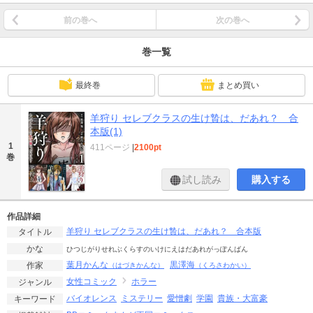
前の巻へ
次の巻へ
巻一覧
最終巻
まとめ買い
羊狩り セレブクラスの生け贄は、だあれ？ 合
本版(1)
1
411ページ
|
2100pt
巻
試し読み
購入する
作品詳細
羊狩り セレブクラスの生け贄は、だあれ？ 合本版
タイトル
かな
ひつじがりせれぶくらすのいけにえはだあれがっぽんばん
葉月かんな
黒澤海
作家
（はづきかんな）
（くろさわかい）
女性コミック
ホラー
ジャンル
バイオレンス
ミステリー
愛憎劇
学園
貴族・大富豪
キーワード