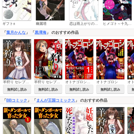
恋は雨上がりのように
ギフト±
幽麗塔
ヒメゴト～十九歳の制服～
「
葉月かんな
」 「
黒澤海
」 のおすすめ作品
羊狩り セレブクラスの生け贄は、だあれ？（分冊版）
オトナゴロシ 合本版
オトナゴロシ
羊狩り セレブクラスの生け贄は、だあれ？
無料試し読み
無料試し読み
無料試し読み
無料試し読み
「
BBコミック
」 「
まんが王国コミックス
」 のおすすめ作品