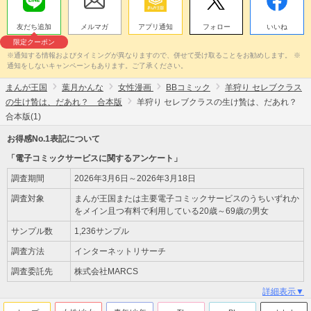
友だち追加
メルマガ
アプリ通知
フォロー
いいね
限定クーポン
※通知する情報およびタイミングが異なりますので、併せて受け取ることをお勧めします。 ※
通知をしないキャンペーンもあります。ご了承ください。
まんが王国
葉月かんな
女性漫画
BBコミック
羊狩り セレブクラス
の生け贄は、だあれ？ 合本版
羊狩り セレブクラスの生け贄は、だあれ？
合本版(1)
お得感No.1表記について
「電子コミックサービスに関するアンケート」
調査期間
2026年3月6日～2026年3月18日
調査対象
まんが王国または主要電子コミックサービスのうちいずれか
をメイン且つ有料で利用している20歳～69歳の男女
サンプル数
1,236サンプル
調査方法
インターネットリサーチ
調査委託先
株式会社MARCS
詳細表示▼