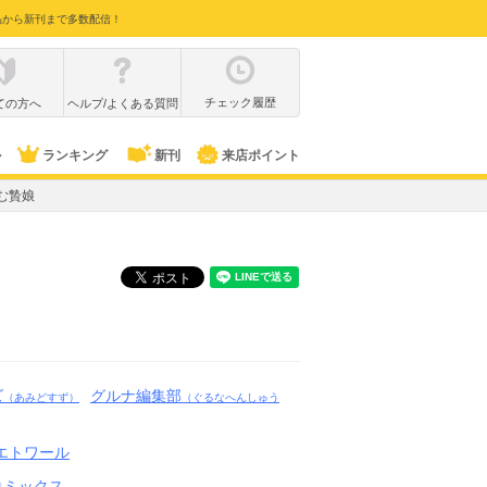
品から新刊まで多数配信！
チェック履歴
ての方へ
ヘルプ/よくある質問
ル
ランキング
新刊
来店ポイント
む贄娘
ズ
グルナ編集部
（あみどすず）
（ぐるなへんしゅう
Cエトワール
コミックス