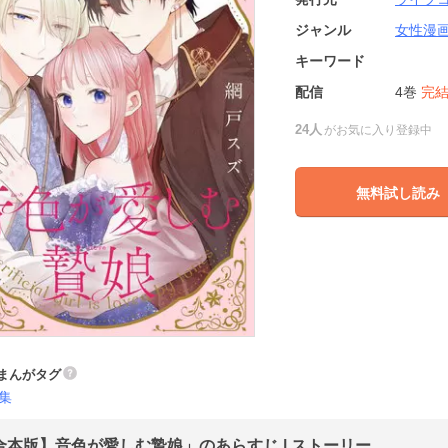
ジャンル
女性漫
キーワード
配信
4巻
完
24人
がお気に入り登録中
無料試し読み
まんがタグ
集
合本版】音色が愛しむ贄娘」のあらすじ | ストーリー