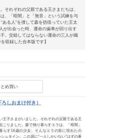
た。それぞれの父親である王さまたちは、
ラは、「暗闇」と「無音」という試練を与
“ある人”を捜して森を彷徨っていた王太
二人が出会った時、運命の歯車が回り出す
王子。交錯してはならない運命の三人が織
巻を収録した合本版です】
まとめ買い
下ろしおまけ付き）
い王子さまがいました。それぞれの父親である王
起こりました。森で独り暮らすエラは、「暗闇」
暮らす16歳の少女。そんなエラの前に現れたの
ルシュタイン。この国に“一人しかいない”はずの蒼