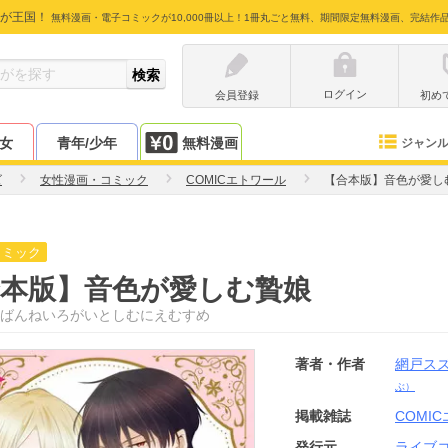
が王国！
無料漫画・電子コミックが10,000冊以上！1冊丸ごと無料、期間限定無料漫画、完結作
ログイン
会員登録
初め
少女
青年/少年
無料漫画
ジャン
ズ
女性漫画・コミック
COMICエトワール
【合本版】音色が愛し
コミック
合本版】音色が愛しむ贄娘
ばんねいろがいとしむにえむすめ
著者・作者
網戸ス
ぶ）
掲載雑誌
COMI
発行元
ライブ