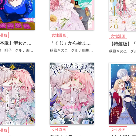
漫画
女性漫画
女性漫画
【合本版】聖女と呼ばれていましたが ”ざまぁ”しちゃってもいいですわよね？
「くじ」から始まる婚約生活～厳正なる抽選の結果、笑わない次期公爵様の婚約者に当選しました～
鈴
町子
グルナ編集部
秋風きのこ
グルナ編集部
秋風きのこ
グ
女性漫画
女性漫画
漫画