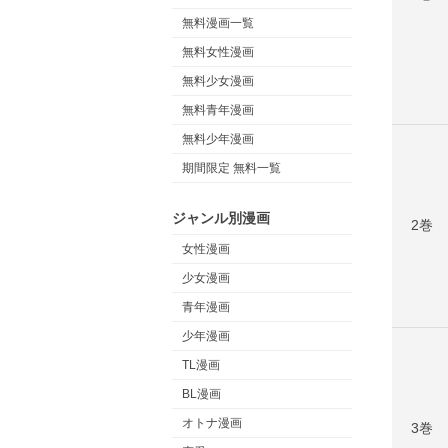
無料漫画一覧
無料女性漫画
無料少女漫画
無料青年漫画
無料少年漫画
期間限定 無料一覧
ジャンル別漫画
2巻
女性漫画
少女漫画
青年漫画
少年漫画
TL漫画
BL漫画
オトナ漫画
3巻