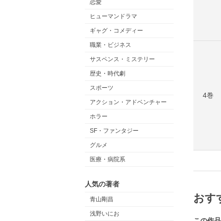
恋愛
ヒューマンドラマ
ギャグ・コメディー
職業・ビジネス
サスペンス・ミステリー
歴史・時代劇
スポーツ
4巻
アクション・アドベンチャー
ホラー
SF・ファンタジー
グルメ
医療・病院系
人気の著者
おす
青山剛昌
浅野いにお
この作品