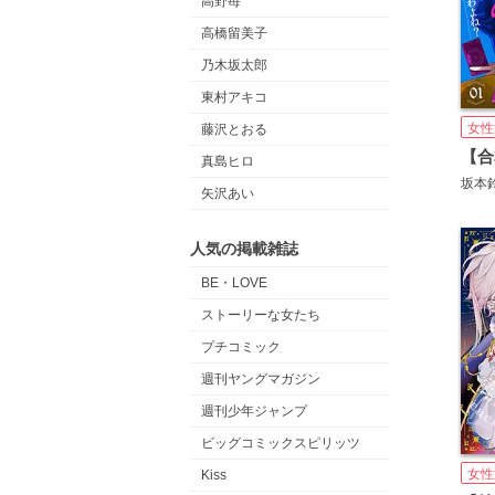
高野苺
高橋留美子
乃木坂太郎
東村アキコ
女性
藤沢とおる
真島ヒロ
坂本
矢沢あい
人気の掲載雑誌
BE・LOVE
ストーリーな女たち
プチコミック
週刊ヤングマガジン
週刊少年ジャンプ
ビッグコミックスピリッツ
女性
Kiss