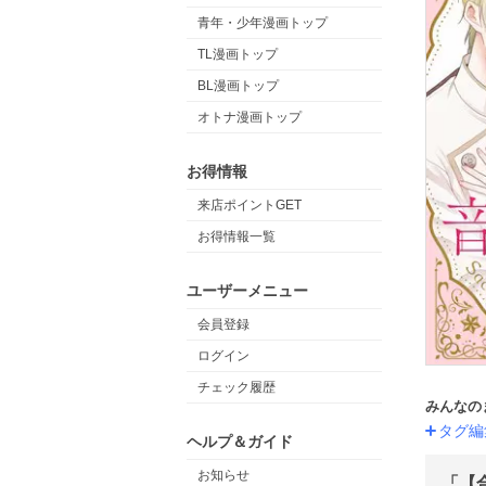
青年・少年漫画トップ
TL漫画トップ
BL漫画トップ
オトナ漫画トップ
お得情報
来店ポイントGET
お得情報一覧
ユーザーメニュー
会員登録
ログイン
チェック履歴
みんなの
タグ編
ヘルプ＆ガイド
お知らせ
「【