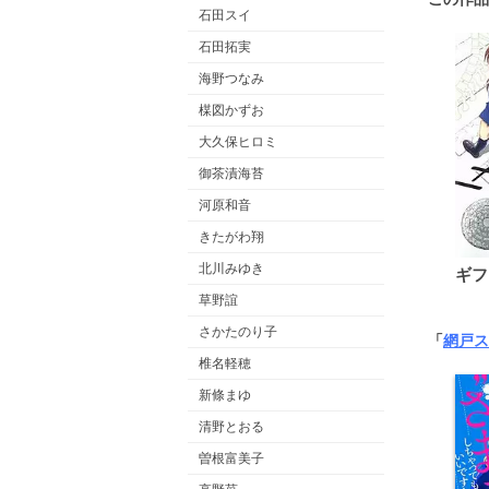
石田スイ
石田拓実
海野つなみ
楳図かずお
大久保ヒロミ
御茶漬海苔
河原和音
きたがわ翔
北川みゆき
ギフ
草野誼
さかたのり子
「
網戸ス
椎名軽穂
新條まゆ
清野とおる
曽根富美子