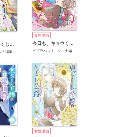
女性漫画
今日も、キョウくんは甘すぎる
【特装版】「くじ」から始まる婚約生活～厳正なる抽選の結果、笑わない次期公爵様の婚約者に当選しました～
ビブラハット
グルナ編集部
ルナ編集部
女性漫画