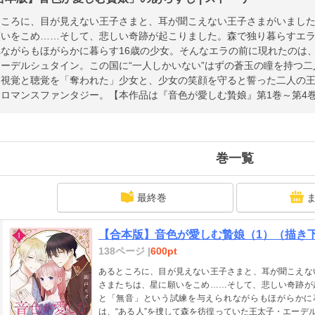
ところに、目が見えない王子さまと、耳が聞こえない王子さまがいまし
願いをこめ……そして、悲しい奇跡が起こりました。森で独り暮らすエ
ながらもほがらかに暮らす16歳の少女。そんなエラの前に現れたのは、
ーデルシュタイン。この国に“一人しかいない”はずの蒼玉の瞳を持つ
。視覚と聴覚を「奪われた」少女と、少女の笑顔を守ると誓った二人の
すロマンスファンタジー。【本作品は『音色が愛しむ贄娘』第1巻～第4
巻一覧
最終巻
【合本版】音色が愛しむ贄娘（1）（描き
138ページ |
600pt
あるところに、目が見えない王子さまと、耳が聞こえな
さまたちは、星に願いをこめ……そして、悲しい奇跡が
と「無音」という試練を与えられながらもほがらかに
は、“ある人”を捜して森を彷徨っていた王太子・エーデ