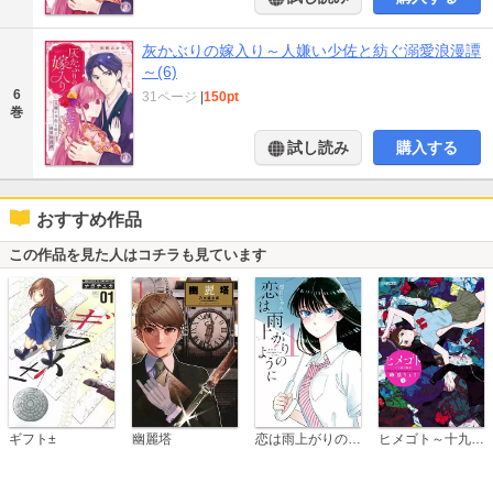
灰かぶりの嫁入り～人嫌い少佐と紡ぐ溺愛浪漫譚
～(6)
6
31ページ
|
150pt
巻
試し読み
購入する
おすすめ作品
この作品を見た人はコチラも見ています
恋は雨上がりのように
ギフト±
幽麗塔
ヒメゴト～十九歳の制服～