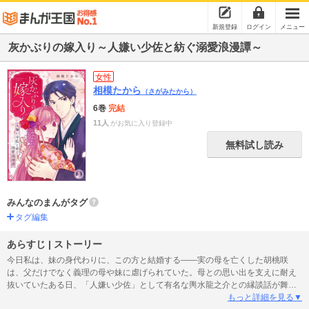
新規登録
ログイン
メニュー
灰かぶりの嫁入り～人嫌い少佐と紡ぐ溺愛浪漫譚～
女性
相模たから
（さがみたから）
6巻
完結
11人
がお気に入り登録中
無料試し読み
みんなのまんがタグ
タグ編集
あらすじ | ストーリー
今日私は、妹の身代わりに、この方と結婚する――実の母を亡くした胡桃咲
は、父だけでなく義理の母や妹に虐げられていた。母との思い出を支えに耐え
抜いていたある日、「人嫌い少佐」として有名な輿水龍之介との縁談話が舞い
込んでくる。妹の身代わりとして家を追い出されるように嫁ぐ咲だったが、妻
もっと詳細を見る▼