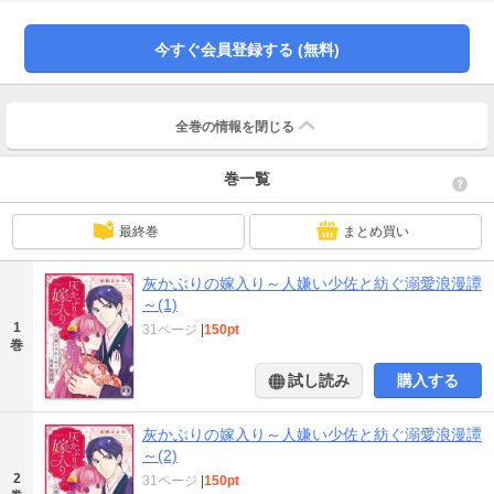
としての責務を果たそうと努めるうちに、龍之介の裏に隠れた優しさと心の傷
を見出す。「何か力になって差しあげたい」咲のその優しさは次第に龍之介を
癒し、咲もまた、隣に自分の居場所を見つけていく――これは家のために結婚
今すぐ会員登録する (無料)
を強いられた二人が愛を知っていく、大正ラブストーリー
全巻の情報を
閉じる
巻一覧
最終巻
まとめ買い
灰かぶりの嫁入り～人嫌い少佐と紡ぐ溺愛浪漫譚
～(1)
1
31ページ
|
150pt
巻
試し読み
購入する
灰かぶりの嫁入り～人嫌い少佐と紡ぐ溺愛浪漫譚
～(2)
2
31ページ
|
150pt