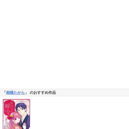
「
相模たから
」 のおすすめ作品