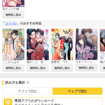
灰かぶりの嫁入り～人嫌い少佐と紡ぐ溺愛浪漫譚～【合本版】
無料試し読み
「
コイパレ
」のおすすめ作品
カモフラージュ夫婦【フルカラー】【タテヨミ】
ここからはオトナの時間です。
俺のこと、好きにならないでね。
御曹司、ワケありの庶民をお気に召す。
無料試し読み
無料試し読み
無料試し読み
無料試し読み
読み方を選択
アプリで読む
ウェブで読む
専用アプリのダウンロード
サクサクまんがを読めて多機能！