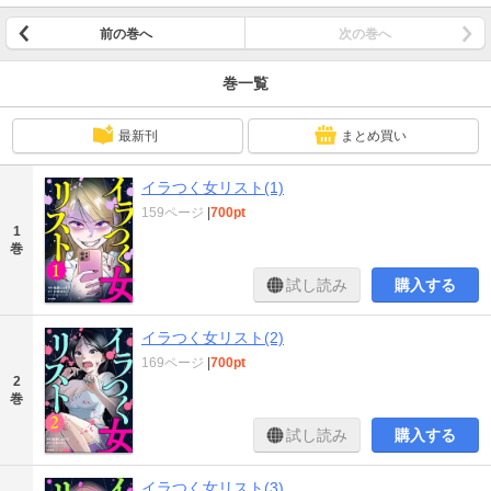
前の巻へ
次の巻へ
巻一覧
最新刊
まとめ買い
イラつく女リスト(1)
159ページ
|
700pt
1
巻
試し読み
購入する
イラつく女リスト(2)
169ページ
|
700pt
2
巻
試し読み
購入する
イラつく女リスト(3)