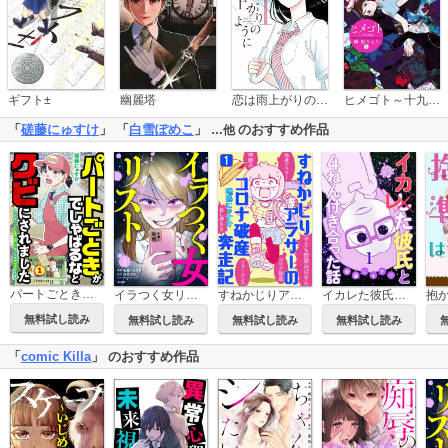
恋は雨上がりのように
ギフト±
幽麗塔
ヒメゴト～十九歳の制服～
「
磋藤にゅすけ
」 「
白雪ぽめこ
」
のおすすめ作品
…他
パートごときがでしゃばるなとクビにされました～このスーパー、私達で回してましたが大丈夫ですか？～【単話】
イラつく女リスト（分冊版）
イカレた彼氏と4ねん付き合った話
すねかじりアラサーのコロナ破産奔走記
無料試し読み
無料試し読み
無料試し読み
無料試し読み
「
comic Killa
」 のおすすめ作品