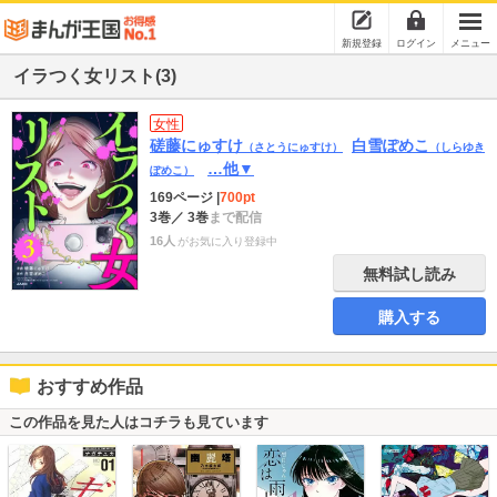
新規登録
ログイン
メニュー
イラつく女リスト(3)
女性
磋藤にゅすけ
白雪ぽめこ
（さとうにゅすけ）
（しらゆき
…他▼
ぽめこ）
169ページ
|
700pt
3巻
／ 3巻
まで配信
16人
がお気に入り登録中
無料試し読み
購入する
おすすめ作品
この作品を見た人はコチラも見ています