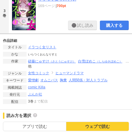
169ページ
|
700pt
3
巻
試し読み
購入する
作品詳細
イラつく女リスト
タイトル
かな
いらつくおんなりすと
磋藤にゅすけ
白雪ぽめこ
…
作家
（さとうにゅすけ）
（しらゆきぽめこ）
他
女性コミック
ヒューマンドラマ
ジャンル
愛憎劇
オムニバス
胸糞
人間関係・対人トラブル
キーワード
comic Killa
掲載雑誌
ぶんか社
発行元
3巻
まで配信
配信
読み方を選択
アプリで読む
ウェブで読む