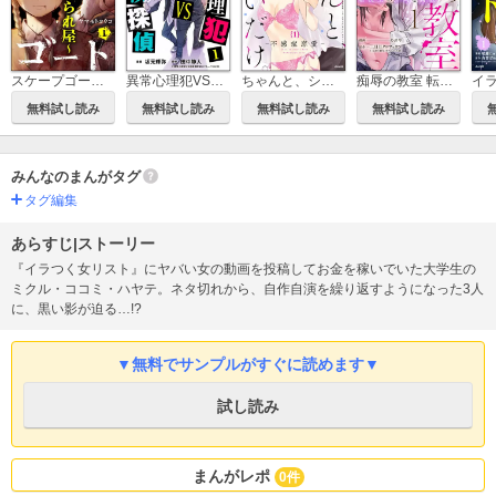
スケープゴート ～いじめられ屋～（分冊版）
異常心理犯VS未来視探偵
ちゃんと、シたいだけ。～不感症恋愛～（分冊版）
痴辱の教室 転校生の不埒な調教
無料試し読み
無料試し読み
無料試し読み
無料試し読み
みんなのまんがタグ
タグ編集
あらすじ|ストーリー
『イラつく女リスト』にヤバい女の動画を投稿してお金を稼いでいた大学生の
ミクル・ココミ・ハヤテ。ネタ切れから、自作自演を繰り返すようになった3人
に、黒い影が迫る…!?
▼無料でサンプルがすぐに読めます▼
試し読み
まんがレポ
0件