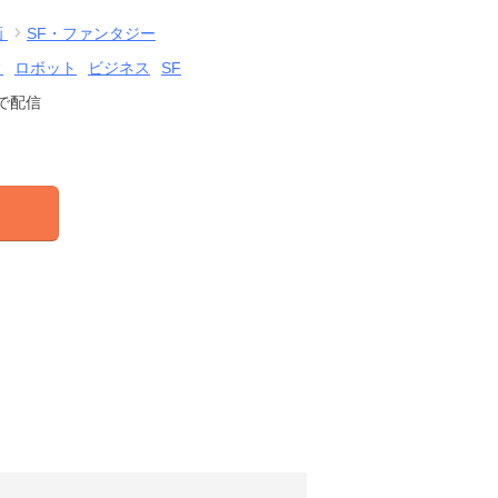
画
SF・ファンタジー
ィ
ロボット
ビジネス
SF
で配信