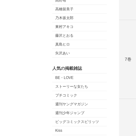
高野苺
高橋留美子
乃木坂太郎
東村アキコ
藤沢とおる
真島ヒロ
矢沢あい
7巻
人気の掲載雑誌
BE・LOVE
ストーリーな女たち
プチコミック
週刊ヤングマガジン
週刊少年ジャンプ
ビッグコミックスピリッツ
Kiss