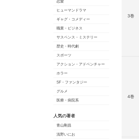
恋愛
ヒューマンドラマ
3巻
ギャグ・コメディー
職業・ビジネス
サスペンス・ミステリー
歴史・時代劇
スポーツ
アクション・アドベンチャー
ホラー
SF・ファンタジー
グルメ
4巻
医療・病院系
人気の著者
青山剛昌
浅野いにお