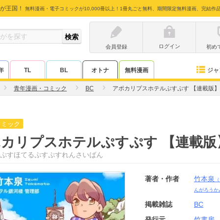
が王国！
無料漫画・電子コミックが10,000冊以上！1冊丸ごと無料、期間限定無料漫画、完結作
ログイン
会員登録
初め
ジャ
年
TL
BL
オトナ
無料漫画
青年漫画・コミック
BC
アポカリプスホテルぷすぷす 【連載版】
コミック
カリプスホテルぷすぷす 【連載版
ぷすほてるぷすぷすれんさいばん
著者・作者
竹本泉
（
んがろうか
掲載雑誌
BC
発行元
竹書房