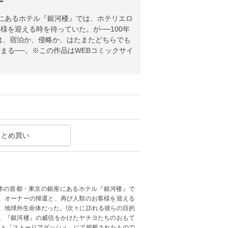
ー
にあるホテル『銀河楼』では、ホテリエロ
を迎える時を待っていた。が──100年
は、宿泊か、侵略か、はたまたどちらでも
まる──。※この作品はWEBコミックサイ
まとめ買い
本の首都・東京の銀座にあるホテル『銀河楼』で
、オーナーの帰還と、再び人類のお客様を迎える
は、地球外生命体だった。!次々に訪れる彼らの目的
。『銀河楼』の威信をかけたヤチヨたちのおもて
イト「ストーリアダッシュ」にて掲載されたもので