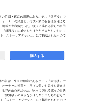
本の首都・東京の銀座にあるホテル『銀河楼』で
、オーナーの帰還と、再び人類のお客様を迎える
は、地球外生命体だった。!次々に訪れる彼らの目的
。『銀河楼』の威信をかけたヤチヨたちのおもて
イト「ストーリアダッシュ」にて掲載されたもので
購入する
本の首都・東京の銀座にあるホテル『銀河楼』で
、オーナーの帰還と、再び人類のお客様を迎える
は、地球外生命体だった。!次々に訪れる彼らの目的
。『銀河楼』の威信をかけたヤチヨたちのおもて
イト「ストーリアダッシュ」にて掲載されたもので