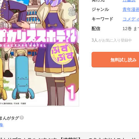
ジャンル
青年漫
キーワード
コメデ
配信
12巻
ま
3人
がお気に入り登録中
無料試し読み
まんがタグ
集