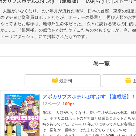
ポカリプスホテルぷすぷす 【連載版】」のあらすじ | ストーリ
話 人類がいなくなり、長い年月が流れた地球。日本の首都・東京の銀座
のヤチヨと従業員ロボットたちが、オーナーの帰還と、再び人類のお客様
にやってきたお客様は、地球外生命体だった。!次々に訪れる彼らの目的
か……。『銀河楼』の威信をかけたヤチヨたちのおもてなしが、今、始
ストーリアダッシュ」にて掲載されたものです。
巻一覧
最新刊
アポカリプスホテルぷすぷす 【連載版】１
12ページ |
100pt
第1話 人類がいなくなり、長い年月が流れた地球。日
は、ホテリエロボットのヤチヨと従業員ロボットたちが
時を待っていた。が──100年ぶりにやってきたお客様
は、宿泊か、侵略か、はたまたどちらでもないのか……
なしが、今、始まる──。※この作品はWEBコミックサ