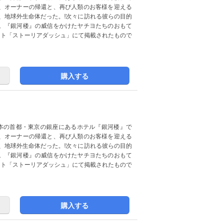
、オーナーの帰還と、再び人類のお客様を迎える
は、地球外生命体だった。!次々に訪れる彼らの目的
。『銀河楼』の威信をかけたヤチヨたちのおもて
イト「ストーリアダッシュ」にて掲載されたもので
購入する
本の首都・東京の銀座にあるホテル『銀河楼』で
、オーナーの帰還と、再び人類のお客様を迎える
は、地球外生命体だった。!次々に訪れる彼らの目的
。『銀河楼』の威信をかけたヤチヨたちのおもて
イト「ストーリアダッシュ」にて掲載されたもので
購入する