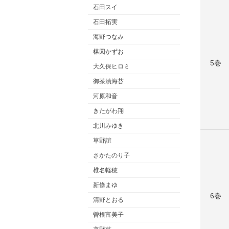
石田スイ
石田拓実
海野つなみ
楳図かずお
5巻
大久保ヒロミ
御茶漬海苔
河原和音
きたがわ翔
北川みゆき
草野誼
さかたのり子
椎名軽穂
新條まゆ
6巻
清野とおる
曽根富美子