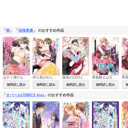
「
柑
」 「
吉桜美貴
」 のおすすめ作品
はやく僕のものになれ 腹黒御曹司は年上女子を甘く淫らに奪いたい
待ち焦がれたハッピーエンド
孤高のCEOと子作りすることになりました！
男装騎士は王太子のお気に入り（分冊版）
無料試し読み
無料試し読み
無料試し読み
無料試し読み
「
オパールCOMICS kiss
」のおすすめ作品