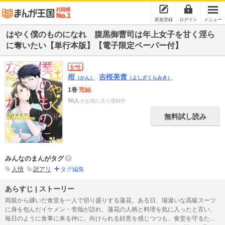
新規登録
ログイン
メニュー
はやく僕のものになれ 腹黒御曹司は年上女子を甘く淫ら
に奪いたい【単行本版】【電子限定ペーパー付】
女性
柑
吉桜美貴
（かん）
（よしざくらみき）
1巻
完結
50人
がお気に入り登録中
無料試し読み
みんなのまんがタグ
人情
訳アリ
タグ編集
あらすじ | ストーリー
両親から継いだ食堂を一人で切り盛りする蓮花。ある日、場違いな高級スーツ
に身を包んだイケメン・壱哉が訪れ、蓮花の人柄と料理を気に入ったと言い、
毎日のように食事に来る仲に。向けられる好意を感じつつも、食堂を守るため