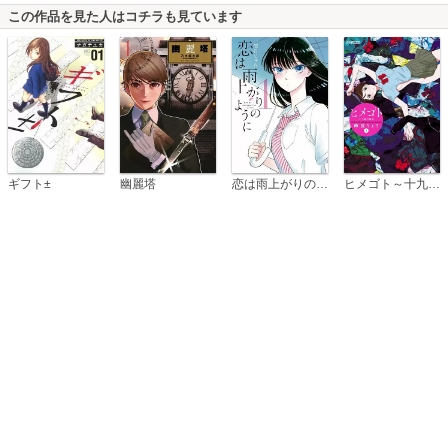
この作品を見た人はコチラも見ています
恋は雨上がりのように
ギフト±
幽麗塔
ヒメゴト～十九歳の制服～