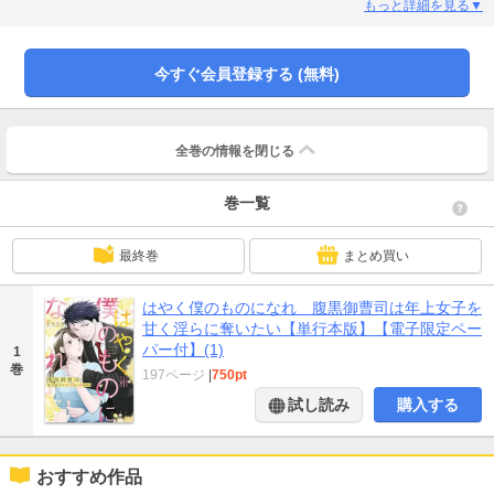
想いを受け入れられないことに負い目を感じていた蓮花だがその苦しい経営状
もっと詳細を見る▼
況による“レンタル彼女”の副業（検討中）を知られてしまい…！すると、 壱哉
から自分限定なら高給を支払うと提案をされて…!?「僕は本当に欲しいものは
なりふり構わず取りにいきます」まっすぐに愛を伝えてくる壱哉の実直さに押
今すぐ会員登録する (無料)
され、ついには身体を重ね合う関係へ。しかし、彼には何か事情があるようで
――？
全巻の情報を
閉じる
巻一覧
最終巻
まとめ買い
はやく僕のものになれ 腹黒御曹司は年上女子を
甘く淫らに奪いたい【単行本版】【電子限定ペー
パー付】(1)
1
巻
197ページ
|
750pt
試し読み
購入する
おすすめ作品