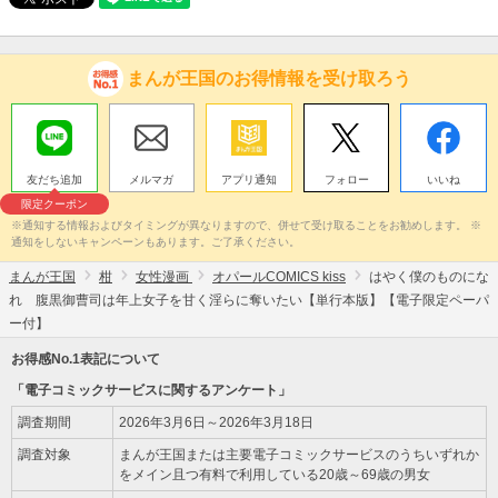
まんが王国のお得情報を受け取ろう
友だち追加
メルマガ
アプリ通知
フォロー
いいね
限定クーポン
※通知する情報およびタイミングが異なりますので、併せて受け取ることをお勧めします。 ※
通知をしないキャンペーンもあります。ご了承ください。
まんが王国
柑
女性漫画
オパールCOMICS kiss
はやく僕のものにな
れ 腹黒御曹司は年上女子を甘く淫らに奪いたい【単行本版】【電子限定ペーパ
ー付】
お得感No.1表記について
「電子コミックサービスに関するアンケート」
調査期間
2026年3月6日～2026年3月18日
調査対象
まんが王国または主要電子コミックサービスのうちいずれか
をメイン且つ有料で利用している20歳～69歳の男女