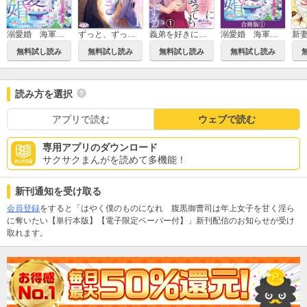
溺愛婚 海軍公爵は愛しの薄幸令嬢をなんとしても妻にしたい
ずっと、ずっと好きだった―再会愛―
義弟を好きになってもいいですか 猫かぶりの甘い罠
溺愛婚 海軍公爵は愛しの薄幸令嬢をなんとしても妻にしたい【合冊版】
無料試し読み
無料試し読み
無料試し読み
無料試し読み
読み方を選択
アプリで読む
ウェブで読む
専用アプリのダウンロード
サクサクまんがを読めて多機能！
新刊通知を受け取る
会員登録
をすると「はやく僕のものになれ 腹黒御曹司は年上女子を甘く淫ら
に奪いたい【単行本版】【電子限定ペーパー付】」新刊配信のお知らせが受け
取れます。