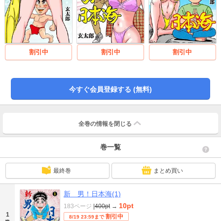
割引中
割引中
割引中
今すぐ会員登録する (無料)
全巻の情報を
閉じる
巻一覧
最終巻
まとめ買い
新 男！日本海(1)
10pt
183ページ
|
400pt
→
1
割引中
8/19 23:59まで