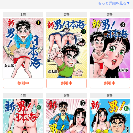
に感謝する日本海。そして一週間後、沈子から女子大のクリスマスパーティー
もっと詳細を見る▼
に誘われるが、極楽棒を女子大生たちから狙われ……!? 全国津々浦々を旅して
日本縦断、いろんな女性とハメ行脚。おバカ全開のエロチックロードコメデ
1巻
2巻
3巻
ィ！
割引中
割引中
割引中
4巻
5巻
6巻