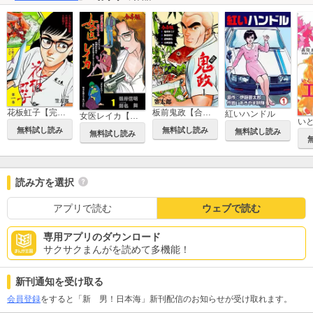
花板虹子【完全版】
板前鬼政【合本版】
紅いハンドル
女医レイカ【合本版】
い
無料試し読み
無料試し読み
無料試し読み
無料試し読み
読み方を選択
アプリで読む
ウェブで読む
専用アプリのダウンロード
サクサクまんがを読めて多機能！
新刊通知を受け取る
会員登録
をすると「新 男！日本海」新刊配信のお知らせが受け取れます。