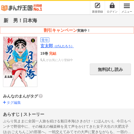
新規登録
ログイン
メニュー
新 男！日本海
割引キャンペーン
実施中！
青年
玄太郎
（げんたろう）
19巻
完結
5人
がお気に入り登録中
無料試し読み
みんなのまんがタグ
タグ編集
あらすじ | ストーリー
ぶらり気ままに全国一人旅を続ける魁日本海(さきがけ・にほんかい)。今日もベ
ンチで野宿中に、その極太の極楽棒を見て声をかけてきた女子大生の大肥沈子
(おおごえちんこ)の部屋へ。一戦交えてみてその大声に驚きながらも、一宿の恩