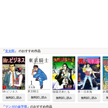
「
玄太郎
」 のおすすめ作品
東京騎士
Mr.ビジネス
妖
陰陽児来たる
男！日本海
無料試し読み
無料試し読み
無料試し読み
無料試し読み
「
マンガの金字塔
」のおすすめ作品