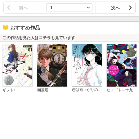
前へ
次へ
おすすめ作品
この作品を見た人はコチラも見ています
恋は雨上がりのように
ギフト±
幽麗塔
ヒメゴト～十九歳の制服～