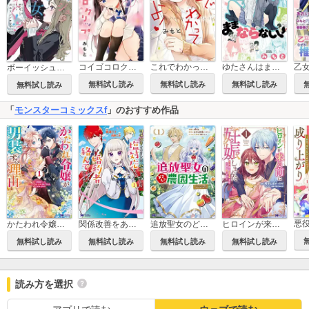
コイゴコロクリップ
これでわかってよ!
ゆたさんはままならない!
ボーイッシュな彼女に沼ってく！？ 百合アンソロジー
無料試し読み
無料試し読み
無料試し読み
無料試し読み
「
モンスターコミックスf
」のおすすめ作品
かたわれ令嬢が男装する理由(コミック)
関係改善をあきらめて距離をおいたら、塩対応だった婚約者が絡んでくるようになりました(コミック)
追放聖女のどろんこ農園生活～いつのまにか隣国を救ってしまいました～(コミック)
ヒロインが来る前に妊娠しました 詰んだはずの悪役令嬢ですが、どうやら違うようです(コミック)
無料試し読み
無料試し読み
無料試し読み
無料試し読み
読み方を選択