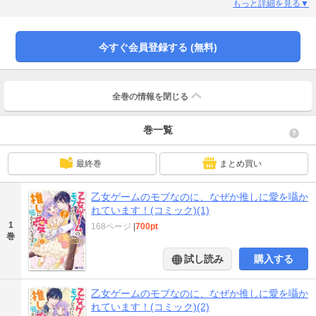
そしてその声は、私の最推しアレン様!!!」足りないもの＝推しへの愛を取り戻
もっと詳細を見る▼
した彼女は、自分がこの世界のモブであることも同時に理解。これからアレン
様の成長をモブとして見守れるなんて……! と思っていたら、アレン様から婚約
を申し込まれて――!?
今すぐ会員登録する (無料)
全巻の情報を
閉じる
巻一覧
最終巻
まとめ買い
乙女ゲームのモブなのに、なぜか推しに愛を囁か
れています！(コミック)(1)
1
168ページ
|
700pt
巻
試し読み
購入する
乙女ゲームのモブなのに、なぜか推しに愛を囁か
れています！(コミック)(2)