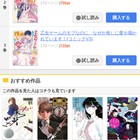
2
170ページ
|
700pt
巻
試し読み
購入する
乙女ゲームのモブなのに、なぜか推しに愛を囁か
れています！(コミック)(3)
3
170ページ
|
720pt
巻
試し読み
購入する
おすすめ作品
この作品を見た人はコチラも見ています