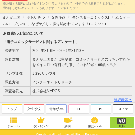
※通知する情報およびタイミングが異なりますので、併せて受け取ることをお勧めします。 ※
通知をしないキャンペーンもあります。ご了承ください。
まんが王国
あおいみつ
女性漫画
モンスターコミックスf
乙女ゲー
ムのモブなのに、なぜか推しに愛を囁かれています！(コミック)
お得感No.1表記について
「電子コミックサービスに関するアンケート」
調査期間
2026年3月6日～2026年3月18日
調査対象
まんが王国または主要電子コミックサービスのうちいずれか
をメイン且つ有料で利用している20歳～69歳の男女
サンプル数
1,236サンプル
調査方法
インターネットリサーチ
調査委託先
株式会社MARCS
詳細表示▼
トップ
女性/少女
青年/少年
TL
BL
オトナ
無料
ジャンル
ランキング
新刊
来店ﾎﾟｲﾝﾄ
Copyright(c)Beaglee Inc. All Rights Reserved.