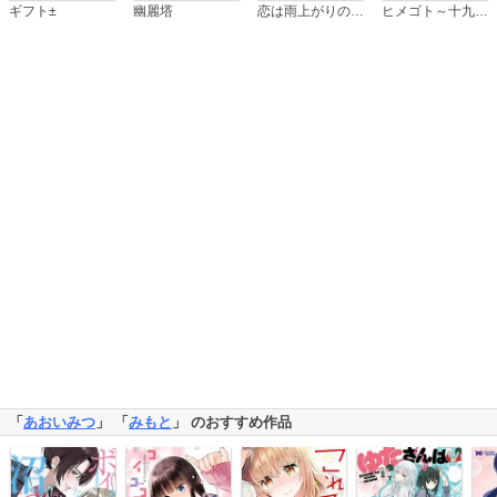
恋は雨上がりのように
ギフト±
幽麗塔
ヒメゴト～十九歳の制服～
「
あおいみつ
」 「
みもと
」 のおすすめ作品