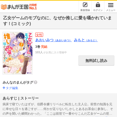
新規登録
ログイン
メニュー
乙女ゲームのモブなのに、なぜか推しに愛を囁かれていま
す！(コミック)
女性
あおいみつ
みもと
（あおいみつ）
（みもと）
3巻
完結
103人
がお気に入り登録中
無料試し読み
みんなのまんがタグ
タグ編集
あらすじ | ストーリー
病床で寝ていたはずが、伯爵令嬢リリベルに転生した主人公。前世の知識を元
に幸せな日々を過ごすが……何かが足りない!しかしとあるお茶会に参加し、そ
の声を聞いた瞬間わかった。「ここは前世で一番やりこんだ乙女ゲームの世界!