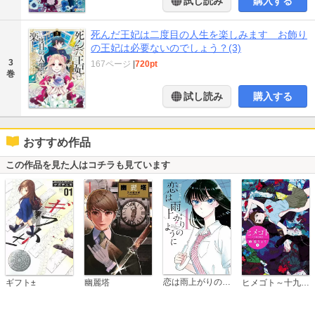
試し読み
購入する
死んだ王妃は二度目の人生を楽しみます お飾り
の王妃は必要ないのでしょう？(3)
3
167ページ
|
720pt
巻
試し読み
購入する
おすすめ作品
この作品を見た人はコチラも見ています
恋は雨上がりのように
ギフト±
幽麗塔
ヒメゴト～十九歳の制服～