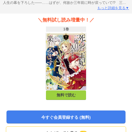
人生の幕を下ろした――……はずが、何故か三年前に時が戻っていて!? 三年
後に再び病で命を落とすかもしれないのなら、これからは自分のために生きよ
もっと詳細を見る▼
う！ そう決めたカーティアは、自ら廃妃を促し自由の身に。すると、そんな
彼女のもとに隣国・アイゼン帝国の宰相がやって来る。政に関わらず、自由を
＼無料試し読み増量中！／
保証する代わりに皇帝の”お飾りの王妃”にならないかと誘いを受けて――……
1巻
無料で読む
今すぐ会員登録する (無料)