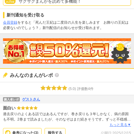
サクサクまんがを読めて多機能！
新刊通知を受け取る
会員登録
をすると「死んだ王妃は二度目の人生を楽しみます お飾りの王妃は
必要ないのでしょう？」新刊配信のお知らせが受け取れます。
みんなのまんがレポ
(
5.0
)
評価数
4
件
ゲストさん
購入者レポ
面白い
過去戻りのよくある話ではあるんですが、巻き戻りも３年しかなく、病の原因
も不明。2巻まで読みましたが、そのなぞはまだ続きそうです。ずっと不穏感が
消えず緊張感が続く話なんですが、そんななかでも、主人公と皇帝との心の交
もっと見る▼
流が優しくて、主人公の強さや純粋さがジワジワ広がる感じが、なんとも心温
参考になった(
3
)
報告する
公開日:
2025/12/15