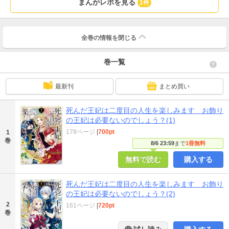
まんがレポを見る
1件
全巻の情報を
閉じる
巻一覧
最新刊
まとめ買い
死んだ王妃は二度目の人生を楽しみます お飾り
の王妃は必要ないのでしょう？(1)
178ページ
|
700pt
1
巻
8/6 23:59
まで
1冊無料
無料で読む
購入する
死んだ王妃は二度目の人生を楽しみます お飾り
の王妃は必要ないのでしょう？(2)
2
161ページ
|
720pt
巻