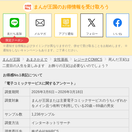
まんが王国のお得情報を受け取ろう
友だち追加
メルマガ
アプリ通知
フォロー
いいね
限定クーポン
※通知する情報およびタイミングが異なりますので、併せて受け取ることをお勧めします。 ※
通知をしないキャンペーンもあります。ご了承ください。
まんが王国
あまさかえで
女性漫画
レジーナCOMICS
死んだ王妃は
二度目の人生を楽しみます お飾りの王妃は必要ないのでしょう？
お得感No.1表記について
「電子コミックサービスに関するアンケート」
調査期間
2026年3月6日～2026年3月18日
調査対象
まんが王国または主要電子コミックサービスのうちいずれか
をメイン且つ有料で利用している20歳～69歳の男女
サンプル数
1,236サンプル
調査方法
インターネットリサーチ
調査委託先
株式会社MARCS