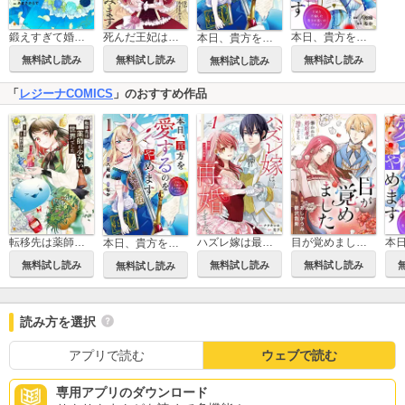
鍛えすぎて婚約破棄された結果、氷の公爵閣下の妻になったけど実は溺愛されているようです
死んだ王妃は二度目の人生を楽しみます ーお飾りの王妃は必要ないのでしょう？ー（分冊版）
本日、貴方を愛するのをやめます 王妃と不倫した貴方が悪いのですよ？（分冊版）
本日、貴方を愛するのをやめます 王妃と不倫した貴方が悪いのですよ？
無料試し読み
無料試し読み
無料試し読み
無料試し読み
「
レジーナCOMICS
」のおすすめ作品
転移先は薬師が少ない世界でした
ハズレ嫁は最強の天才公爵様と再婚しました。
目が覚めました 奪われた婚約者はきっぱりと捨てました（分冊版）
本日、貴方を愛するのをやめます 王妃と不倫した貴方が悪いのですよ？
無料試し読み
無料試し読み
無料試し読み
無料試し読み
読み方を選択
アプリで読む
ウェブで読む
専用アプリのダウンロード