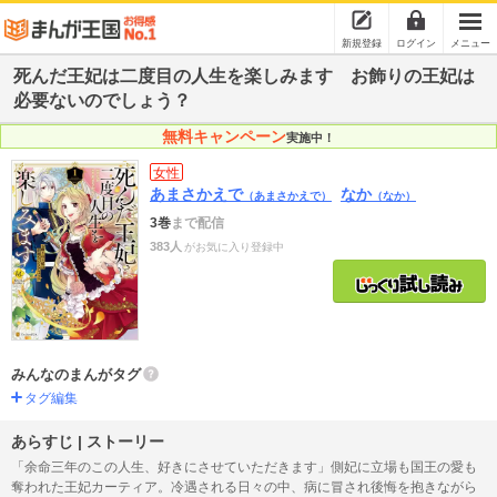
新規登録
ログイン
メニュー
死んだ王妃は二度目の人生を楽しみます お飾りの王妃は
必要ないのでしょう？
無料キャンペーン
実施中！
女性
あまさかえで
なか
（あまさかえで）
（なか）
3巻
まで配信
383人
がお気に入り登録中
みんなのまんがタグ
タグ編集
あらすじ | ストーリー
「余命三年のこの人生、好きにさせていただきます」側妃に立場も国王の愛も
奪われた王妃カーティア。冷遇される日々の中、病に冒され後悔を抱きながら